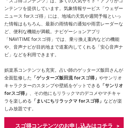
「スゴ得コンテンツ」は、多くの人気サイト・アプリがコ
ンテンツを提供しています。気象情報サービス「ウェザー
ニュース forスゴ得」には、地域の天気や週間予報といっ
た情報はもちろん、最新の雨情報の通知や雨雲レーダーな
ど、便利な機能が満載。ナビゲーションアプリ
「NAVITIME forスゴ得」では、乗り換え案内などの機能
や、音声ナビが目的地まで道案内してくれる「安心音声ナ
ビ」などを利用できます。
娯楽系コンテンツも充実。占い師のゲッターズ飯田さんが
全面監修した
「ゲッターズ飯田流 forスゴ得」
やサンリオ
キャラクターのスタンプや壁紙をゲットできる
「サンリオ
forスゴ得」
、その他にもリラックマのデコメやマチキャ
ラを楽しめる
「まいにちリラックマ forスゴ得」
などが楽
しみ放題です。
スゴ得コンテンツのお申し込みはコチラ