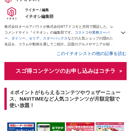
ライター / 編集
イチオシ編集部
株式会社オールアバウトが株式会社NTTドコモと共同で開設した、レ
コメンドサイト『イチオシ』の編集部です。
コストコ
や
業務スーパ
ー
、
ダイソー
、
セリア
、
スターバックス
などの人気ショップの隠れた
名品を、コラムや動画を通してご紹介。話題のグルメやマニアが紹介
するアウトドア情報も満載です。配信しているコンテンツは専門家や
このイチオシストの他の記事を読む
インフルエンサーが実際に使用してレビューしています。毎日トレン
ド情報をお届けしているので、ぜひ
Googleニュースでフォロー
してく
ださい！
スゴ得コンテンツのお申し込みはコチラ
ｄポイントがもらえるコンテツやウェザーニュー
ス、NAVITIMEなど人気コンテンツが月額定額で
使い放題！