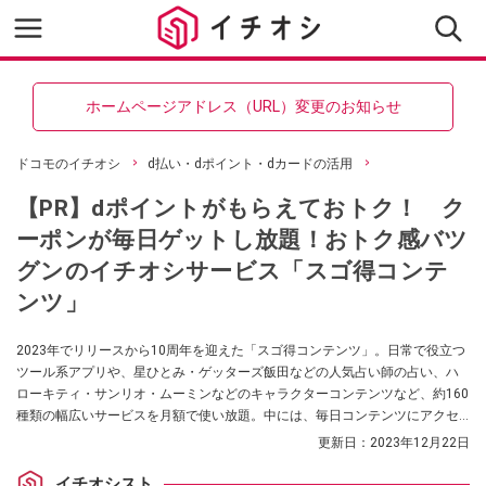
ホームページアドレス（URL）変更のお知らせ
ドコモのイチオシ
d払い・dポイント・dカードの活用
【PR】dポイントがもらえておトク！ ク
ーポンが毎日ゲットし放題！おトク感バツ
グンのイチオシサービス「スゴ得コンテ
ンツ」
2023年でリリースから10周年を迎えた「スゴ得コンテンツ」。日常で役立つ
ツール系アプリや、星ひとみ・ゲッターズ飯田などの人気占い師の占い、ハ
ローキティ・サンリオ・ムーミンなどのキャラクターコンテンツなど、約160
種類の幅広いサービスを月額で使い放題。中には、毎日コンテンツにアクセ
スするとdポイントがもらえるコンテンツもあり、ポイ活もできるおトク感バ
更新日：
2023年12月22日
ツグンのサービスです！ 月額418円（税込）で、初回申し込み31日間は月
額使用料が無料で利用できます。（提供：株式会社NTTドコモ）
イチオシスト