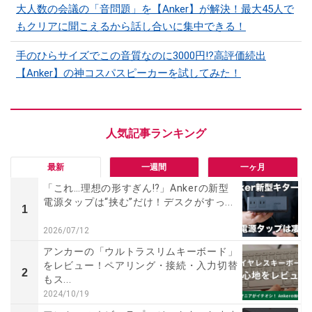
大人数の会議の「音問題」を【Anker】が解決！最大45人で
もクリアに聞こえるから話し合いに集中できる！
手のひらサイズでこの音質なのに3000円!?高評価続出
【Anker】の神コスパスピーカーを試してみた！
最新
一週間
一ヶ月
「これ…理想の形すぎん⁉」Ankerの新型
電源タップは“挟む”だけ！デスクがすっ...
1
2026/07/12
アンカーの「ウルトラスリムキーボード」
をレビュー！ペアリング・接続・入力切替
2
もス...
2024/10/19