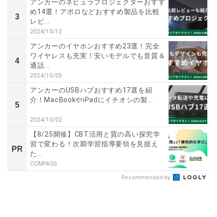
アンカーのネビュラプロジェクターおすす
め14選！アポロなどおすすめ製品を比較
3
レビ...
2024/10/12
アンカーのイヤホンおすすめ23選！完全
ワイヤレスも充実！安いモデルでも音質＆
4
通話...
2024/10/05
アンカーのUSBハブおすすめ17選を紹
介！MacBookやiPadにイチオシの製...
5
2024/10/02
【8/25開催】CBT活用と質の高い探究学
習で変わる！次期学習指導要領を見据え
PR
た...
COMPASS
Recommended by