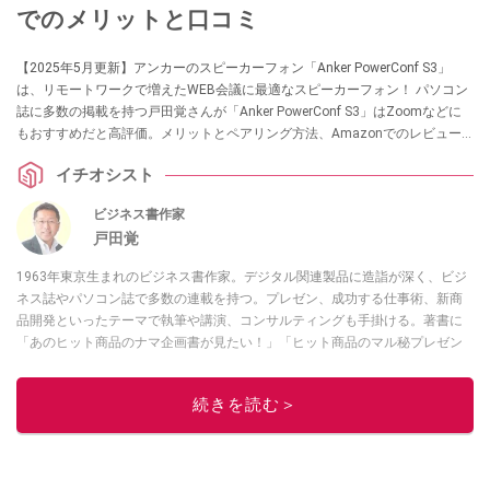
でのメリットと口コミ
【2025年5月更新】アンカーのスピーカーフォン「Anker PowerConf S3」
は、リモートワークで増えたWEB会議に最適なスピーカーフォン！ パソコン
誌に多数の掲載を持つ戸田覚さんが「Anker PowerConf S3」はZoomなどに
もおすすめだと高評価。メリットとペアリング方法、Amazonでのレビュー
もあわせて紹介します。
イチオシスト
ビジネス書作家
戸田覚
1963年東京生まれのビジネス書作家。デジタル関連製品に造詣が深く、ビジ
ネス誌やパソコン誌で多数の連載を持つ。プレゼン、成功する仕事術、新商
品開発といったテーマで執筆や講演、コンサルティングも手掛ける。著書に
「あのヒット商品のナマ企画書が見たい！」「ヒット商品のマル秘プレゼン
資料を大公開！」など。YouTubeチャンネルでも製品レビューやIT系の情報
の動画を随時アップロード中！
アバンギャルド
続きを読む＞
このイチオシストの他の記事を読む