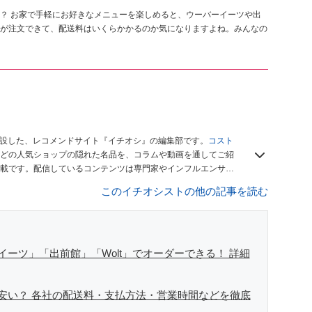
？ お家で手軽にお好きなメニューを楽しめると、ウーバーイーツや出
が注文できて、配送料はいくらかかるのか気になりますよね。みんなの
開設した、レコメンドサイト『イチオシ』の編集部です。
コスト
どの人気ショップの隠れた名品を、コラムや動画を通してご紹
載です。配信しているコンテンツは専門家やインフルエンサー
をお届けしているので、ぜひ
Googleニュースでフォロー
してく
このイチオシストの他の記事を読む
ーツ」「出前館」「Wolt」でオーダーできる！ 詳細
安い？ 各社の配送料・支払方法・営業時間などを徹底