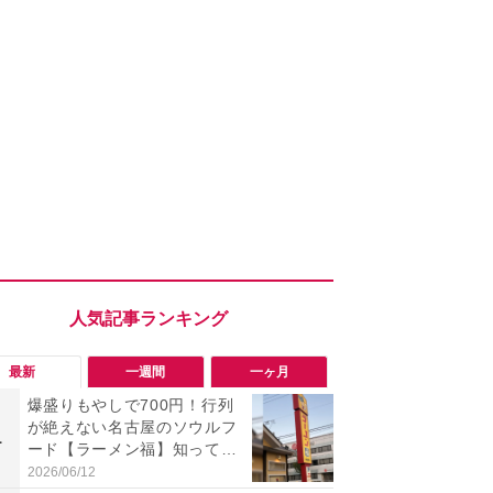
最新
一週間
一ヶ月
爆盛りもやしで700円！行列
「旅行気分
が絶えない名古屋のソウルフ
食べ比べし
1
1
ード【ラーメン福】知って
3つのご当地
る？
新発売
2026/06/12
2026/08/02