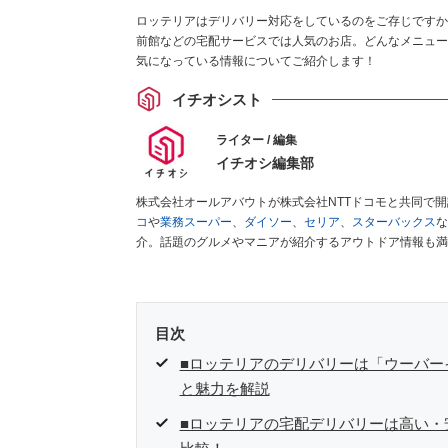
ロッテリアはデリバリー対応をしているのをご存じですか
前館などの宅配サービスでは人気のお店。どんなメニュー
気になっている情報についてご紹介します！
イチオシスト
ライター / 編集
イチオシ編集部
株式会社オールアバウトが株式会社NTTドコモと共同で
コ
や
業務スーパー
、
ダイソー
、
セリア
、
スターバックス
な
介。話題のグルメやマニアが紹介するアウトドア情報も満
が実際に使用してレビューしています。毎日トレンド情報
ださい！
目次
■ロッテリアのデリバリーは「ウーバーイ
と魅力を解説
■ロッテリアの宅配デリバリーは高い・