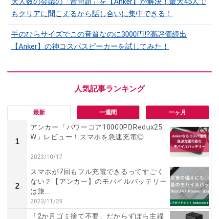
大人数の会議の「音問題」を【Anker】が解決！最大45人で
もクリアに聞こえるから話し合いに集中できる！
手のひらサイズでこの音質なのに3000円!?高評価続出
【Anker】の神コスパスピーカーを試してみた！
最新
一週間
一ヶ月
アンカー「パワーコア10000PDRedux25
W」レビュー！スマホを急速充電◎
1
2023/10/17
スマホが7回もフル充電できるってすごく
ない？【アンカー】のモバイルバッテリー
2
は旅...
2023/11/28
「2か月ゴミ捨て不要」だからずぼら主婦