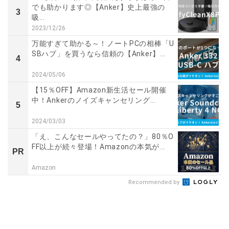
でも助かります◎【Anker】史上最強の
3
吸...
2023/12/26
万能すぎて助かる～！ノートPCの相棒「U
SBハブ」を買うなら信頼の【Anker】...
4
2024/05/06
【15％OFF】Amazon新生活セール開催
中！Ankerのノイズキャンセリング...
5
2024/03/03
「え、こんなセールやってたの？」80％O
FF以上が続々登場！Amazonの本気が...
PR
Amazon
Recommended by