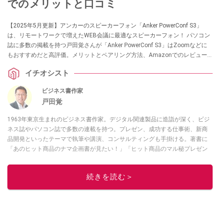
でのメリットと口コミ
【2025年5月更新】アンカーのスピーカーフォン「Anker PowerConf S3」
は、リモートワークで増えたWEB会議に最適なスピーカーフォン！ パソコン
誌に多数の掲載を持つ戸田覚さんが「Anker PowerConf S3」はZoomなどに
もおすすめだと高評価。メリットとペアリング方法、Amazonでのレビュー
もあわせて紹介します。
イチオシスト
ビジネス書作家
戸田覚
1963年東京生まれのビジネス書作家。デジタル関連製品に造詣が深く、ビジ
ネス誌やパソコン誌で多数の連載を持つ。プレゼン、成功する仕事術、新商
品開発といったテーマで執筆や講演、コンサルティングも手掛ける。著書に
「あのヒット商品のナマ企画書が見たい！」「ヒット商品のマル秘プレゼン
資料を大公開！」など。YouTubeチャンネルでも製品レビューやIT系の情報
の動画を随時アップロード中！
アバンギャルド
続きを読む＞
このイチオシストの他の記事を読む