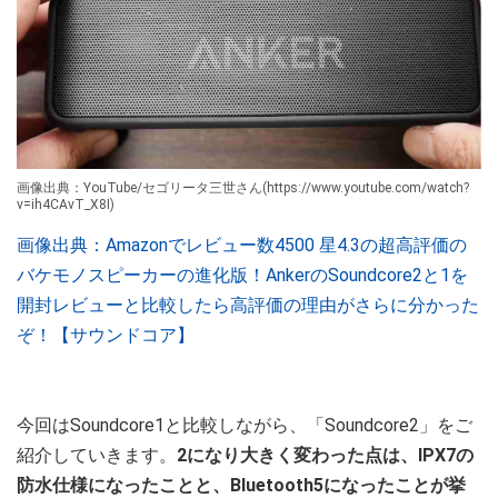
画像出典：YouTube/セゴリータ三世さん(https://www.youtube.com/watch?
v=ih4CAvT_X8I)
画像出典：Amazonでレビュー数4500 星4.3の超高評価の
バケモノスピーカーの進化版！AnkerのSoundcore2と1を
開封レビューと比較したら高評価の理由がさらに分かった
ぞ！【サウンドコア】
今回はSoundcore1と比較しながら、「Soundcore2」をご
紹介していきます。
2になり大きく変わった点は、IPX7の
防水仕様になったことと、Bluetooth5になったことが挙