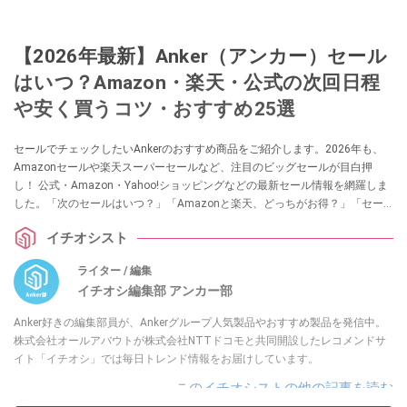
【2026年最新】Anker（アンカー）セール
はいつ？Amazon・楽天・公式の次回日程
や安く買うコツ・おすすめ25選
セールでチェックしたいAnkerのおすすめ商品をご紹介します。2026年も、
Amazonセールや楽天スーパーセールなど、注目のビッグセールが目白押
し！ 公式・Amazon・Yahoo!ショッピングなどの最新セール情報を網羅しま
した。「次のセールはいつ？」「Amazonと楽天、どっちがお得？」「セー
ル以外で安く買う方法は？」といった疑問もこの記事で解決！ ぜひ参考にし
イチオシスト
てみてくださいね。
ライター / 編集
イチオシ編集部 アンカー部
Anker好きの編集部員が、Ankerグループ人気製品やおすすめ製品を発信中。
株式会社オールアバウトが株式会社NTTドコモと共同開設したレコメンドサ
イト「イチオシ」では毎日トレンド情報をお届けしています。
このイチオシストの他の記事を読む