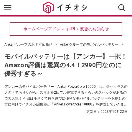
ホームページアドレス（URL）変更のお知らせ
Ankerグループのおすすめ商品
Ankerグループのモバイルバッテリー
モバイルバッテリーは【アンカー】一択！
Amazon評価は驚異の4.4！2990円なのに
優秀すぎる～
アンカーのモバイルバッテリー「Anker PowerCore 10000」は、最小クラスの
大きさでありながら、スマホを2回フル充電できるぐらいのスペックがあるの
で大人気！ 今回は小さくて持ち運びに便利なモバイルバッテリーをお探しの
方に向けてイチオシ編集部が「Anker PowerCore 10000」を解説していきま
す。海外で使う方法や充電方法、充電できない時の原因なども合わせてご紹
更新日：
2023年10月22日
介していますので、ぜひ参考にしてみてくださいね。