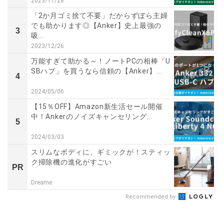
2023/11/28
「2か月ゴミ捨て不要」だからずぼら主婦
でも助かります◎【Anker】史上最強の
3
吸...
2023/12/26
万能すぎて助かる～！ノートPCの相棒「U
SBハブ」を買うなら信頼の【Anker】...
4
2024/05/06
【15％OFF】Amazon新生活セール開催
中！Ankerのノイズキャンセリング...
5
2024/03/03
スリムなボディに、ギミックが！スティッ
ク掃除機の進化がすごい
PR
Dreame
Recommended by