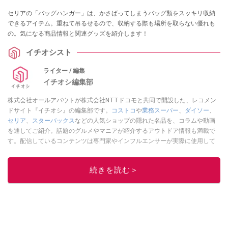
セリアの「バッグハンガー」は、かさばってしまうバッグ類をスッキリ収納
できるアイテム。重ねて吊るせるので、収納する際も場所を取らない優れも
の。気になる商品情報と関連グッズを紹介します！
イチオシスト
ライター / 編集
イチオシ編集部
株式会社オールアバウトが株式会社NTTドコモと共同で開設した、レコメン
ドサイト『イチオシ』の編集部です。
コストコ
や
業務スーパー
、
ダイソー
、
セリア
、
スターバックス
などの人気ショップの隠れた名品を、コラムや動画
を通してご紹介。話題のグルメやマニアが紹介するアウトドア情報も満載で
す。配信しているコンテンツは専門家やインフルエンサーが実際に使用して
レビューしています。毎日トレンド情報をお届けしているので、ぜひ
Google
ニュースでフォロー
してください！
続きを読む＞
このイチオシストの他の記事を読む