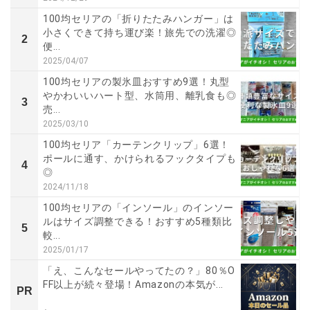
100均セリアの「折りたたみハンガー」は
小さくできて持ち運び楽！旅先での洗濯◎
2
便...
2025/04/07
100均セリアの製氷皿おすすめ9選！丸型
やかわいいハート型、水筒用、離乳食も◎
3
売...
2025/03/10
100均セリア「カーテンクリップ」6選！
ポールに通す、かけられるフックタイプも
4
◎
2024/11/18
100均セリアの「インソール」のインソー
ルはサイズ調整できる！おすすめ5種類比
5
較...
2025/01/17
「え、こんなセールやってたの？」80％O
FF以上が続々登場！Amazonの本気が...
PR