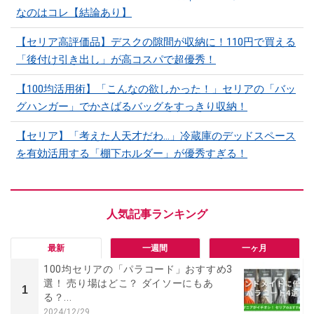
なのはコレ【結論あり】
【セリア高評価品】デスクの隙間が収納に！110円で買える
「後付け引き出し」が高コスパで超優秀！
【100均活用術】「こんなの欲しかった！」セリアの「バッ
グハンガー」でかさばるバッグをすっきり収納！
【セリア】「考えた人天才だわ…」冷蔵庫のデッドスペース
を有効活用する「棚下ホルダー」が優秀すぎる！
最新
一週間
一ヶ月
100均セリアの「パラコード」おすすめ3
選！ 売り場はどこ？ ダイソーにもあ
1
る？...
2024/12/29