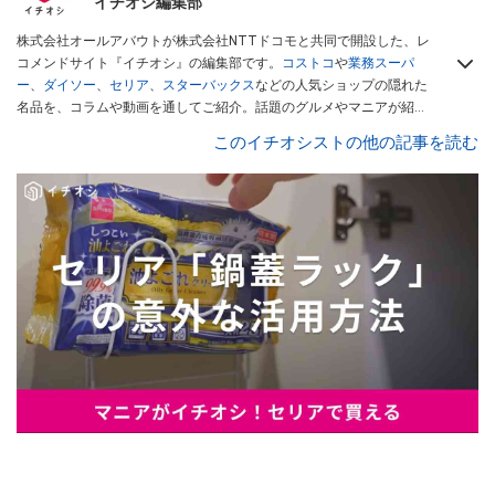
イチオシ編集部
株式会社オールアバウトが株式会社NTTドコモと共同で開設した、レ
コメンドサイト『イチオシ』の編集部です。
コストコ
や
業務スーパ
ー
、
ダイソー
、
セリア
、
スターバックス
などの人気ショップの隠れた
名品を、コラムや動画を通してご紹介。話題のグルメやマニアが紹介
するアウトドア情報も満載です。配信しているコンテンツは専門家や
このイチオシストの他の記事を読む
インフルエンサーが実際に使用してレビューしています。毎日トレン
ド情報をお届けしているので、ぜひ
Googleニュースでフォロー
してく
ださい！