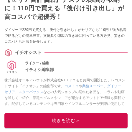
に！110円で買える「後付け引き出し」が
高コスパで超優秀！
ダイソーで220円で買える「後付け引き出し」がセリアなら110円！強力粘着
で貼るだけの簡単設置。文房具や印鑑の置き場に困っている方必見、驚きの
コスパと活用法を紹介します。
イチオシスト
ライター / 編集
イチオシ編集部
株式会社オールアバウトが株式会社NTTドコモと共同で開設した、レコメン
ドサイト『イチオシ』の編集部です。
コストコ
や
業務スーパー
、
ダイソー
、
セリア
、
スターバックス
などの人気ショップの隠れた名品を、コラムや動画
を通してご紹介。話題のグルメやマニアが紹介するアウトドア情報も満載で
す。配信しているコンテンツは専門家やインフルエンサーが実際に使用して
レビューしています。毎日トレンド情報をお届けしているので、ぜひ
Google
ニュースでフォロー
してください！
続きを読む＞
このイチオシストの他の記事を読む