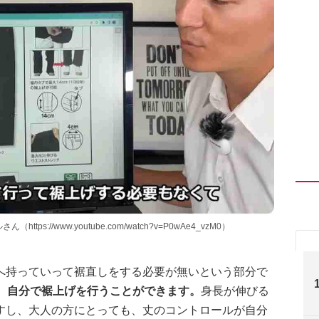
s://www.youtube.com/watch?v=P0wAe4_vzM0）
へ持っていって裾直しをする必要が無いという部分で
で、自分で裾上げを行うことができます。
身長が伸びる
すし、大人の方にとっても、丈のコントロールが自分