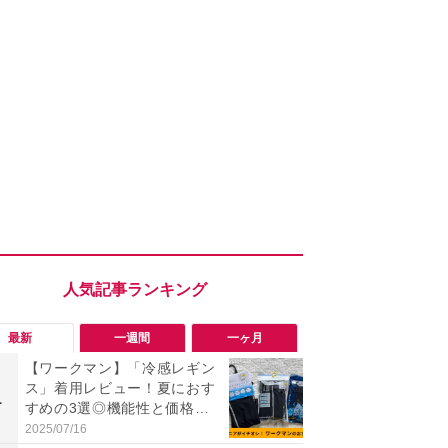
最新
一週間
一ヶ月
【ワークマン】「冷感レギン
「ワークマ
ス」着用レビュー！夏におす
うならこれ
1
1
すめの3選◎機能性と価格比
感抜群！蒸れ
較
サンダル
2025/07/16
2026/08/02