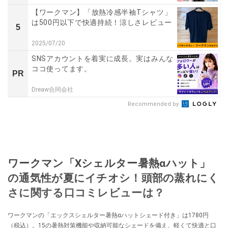
【ワークマン】「放熱冷感半袖Tシャツ」
は500円以下で快適持続！涼しさレビュー
5
2025/07/20
SNSアカウントを着実に成長。実はみんな
ココ使ってます。
PR
Dreaw合同会社
Recommended by
ワークマン「Xシェルター暑熱αハット」
の通気性が夏にイチオシ！頭部の蒸れにく
さに関する口コミレビューは？
ワークマンの「エックスシェルター暑熱αハットシェード付き」は1780円
（税込）。15の暑熱対策機能や収納可能なシェードを備え、軽くて快適と口