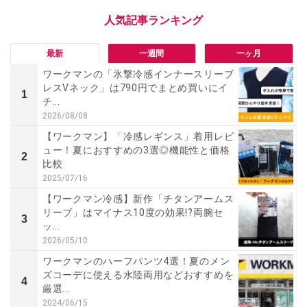
最新
一週間
一ヶ月
ワークマンの「氷撃冷感インナースリーブ
レスVネック」は790円でまとめ買いにイ
1
チ...
2026/08/08
【ワークマン】「冷感レギンス」着用レビ
ュー！夏におすすめの3選◎機能性と価格
2
比較
2025/07/16
【ワークマン冷感】新作「チタンアームス
リーブ」はマイナス10度の効果!?両腕セ
3
ッ...
2026/05/10
ワークマンのハーフパンツ4選！夏のメン
ズコーデに使える水陸両用などおすすめを
4
厳選...
2024/06/15