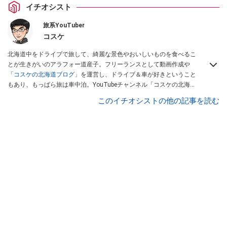
イチオシスト
旅系YouTuber
コスケ
北海道中をドライブで旅して、綺麗な景色やおいしいものを食べるこ
とが生きがいのアラフォー道産子。フリーランスとして動画作成や
「コスケの北海道ブログ」
を運営し、ドライブ＆車が好きということ
もあり、もっぱら旅は車中泊。YouTubeチャンネル「コスケの北海道
でドライブを楽しむチャンネル」では、北海道の情報や車中泊の様
このイチオシストの他の記事を読む
子、旅だけではなく車のレポートなども配信中。