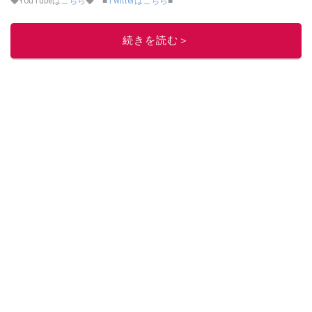
◆YouTubeは
こちら
◆ ■
Twitterはこちら
■
このイチオシストの他の記事を読む
続きを読む＞