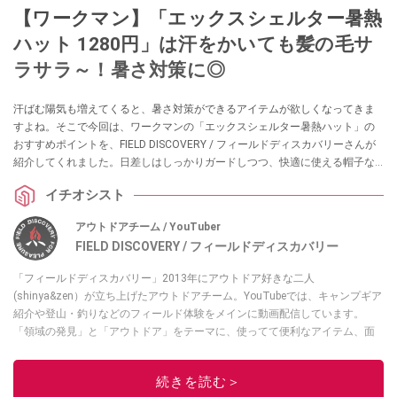
【ワークマン】「エックスシェルター暑熱
ハット 1280円」は汗をかいても髪の毛サ
ラサラ～！暑さ対策に◎
汗ばむ陽気も増えてくると、暑さ対策ができるアイテムが欲しくなってきま
すよね。そこで今回は、ワークマンの「エックスシェルター暑熱ハット」の
おすすめポイントを、FIELD DISCOVERY / フィールドディスカバリーさんが
紹介してくれました。日差しはしっかりガードしつつ、快適に使える帽子な
のだとか！ 気になる方はぜひチェックしてみてくださいね。
イチオシスト
アウトドアチーム / YouTuber
FIELD DISCOVERY / フィールドディスカバリー
「フィールドディスカバリー」2013年にアウトドア好きな二人
(shinya&zen）が立ち上げたアウトドアチーム。YouTubeでは、キャンプギア
紹介や登山・釣りなどのフィールド体験をメインに動画配信しています。
「領域の発見」と「アウトドア」をテーマに、使ってて便利なアイテム、面
白かった商品などを紹介しています。
・YouTubeチャンネルは
こちら
続きを読む＞
・Instagramは
こちら