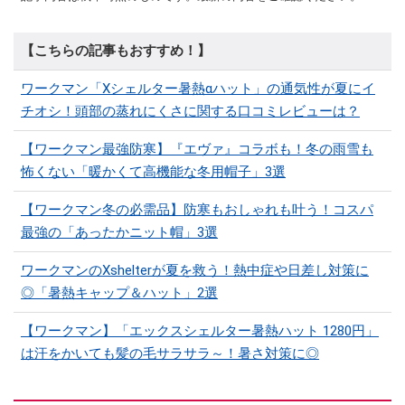
【こちらの記事もおすすめ！】
ワークマン「Xシェルター暑熱αハット」の通気性が夏にイ
チオシ！頭部の蒸れにくさに関する口コミレビューは？
【ワークマン最強防寒】『エヴァ』コラボも！冬の雨雪も
怖くない「暖かくて高機能な冬用帽子」3選
【ワークマン冬の必需品】防寒もおしゃれも叶う！コスパ
最強の「あったかニット帽」3選
ワークマンのXshelterが夏を救う！熱中症や日差し対策に
◎「暑熱キャップ＆ハット」2選
【ワークマン】「エックスシェルター暑熱ハット 1280円」
は汗をかいても髪の毛サラサラ～！暑さ対策に◎