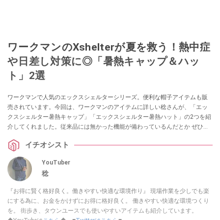
ワークマンのXshelterが夏を救う！熱中症
や日差し対策に◎「暑熱キャップ＆ハッ
ト」2選
ワークマンで人気のエックスシェルターシリーズ。便利な帽子アイテムも販
売されています。今回は、ワークマンのアイテムに詳しい稔さんが、「エッ
クスシェルター暑熱キャップ」「エックスシェルター暑熱ハット」の2つを紹
介してくれました。従来品には無かった機能が備わっているんだとか ぜひチ
ェックしてみてください。
イチオシスト
YouTuber
稔
『お得に賢く格好良く。働きやすい快適な環境作り』 現場作業を少しでも楽
にする為に、お金をかけずにお得に格好良く。 働きやすい快適な環境つくり
を。 街歩き、タウンユースでも使いやすいアイテムも紹介しています。