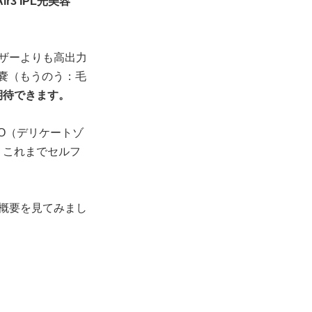
ir3 IPL光美容
、レーザーよりも高出力
嚢（もうのう：毛
期待できます。
IO（デリケートゾ
、これまでセルフ
の概要を見てみまし