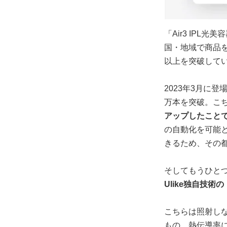
「Air3 IPL
国・地域で商品を
以上を突破して
2023年3月に登
万本を突破。こち
アップしたこと
の自動化を可能
きるため、その
そしてもうひと
Ulike独自技
こちらは照射し
もの。熱伝導率