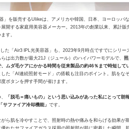
光美容器」を販売するUlikeは、アメリカや韓国、日本、ヨーロッパ
展開する家庭用美容器メーカー。2013年の創業以来、累計販売
います。
場した「Air3 IPL光美容器」も、2023年9月時点ですでにシリ
らは出力数が最大21J（ジュール）のハイパワーモデルで、
照
で、ムダ毛ケアにかかる時間を従来製品の約46％まで時短して
とした「AI連続照射モード」の搭載も注目のポイント。肌をな
都度ボタンを押す手間が省けます。
つ、
「脱毛＝痛いもの」という思い込みがあった私にとって朗
術の「サファイア冷却機能」
です。
ながら肌を冷やすことで、照射時の熱や痛みを和らげる効果が
に優れたサファイアガラス採用の照射部が肌に密着した瞬間、肌