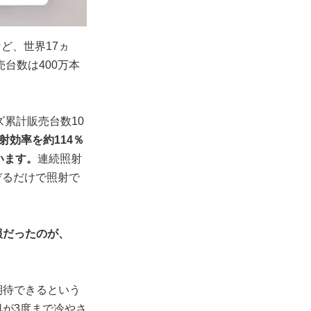
など、世界17ヵ
台数は400万本
ーズ累計販売台数10
射効率を約114％
います。
連続照射
ぞるだけで照射で
報だったのが、
期待できるという
が3度まで冷やさ