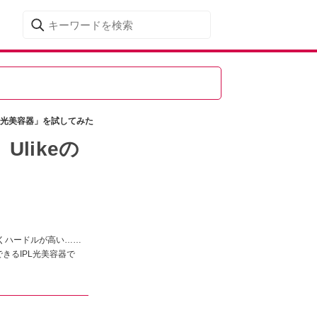
PL光美容器」を試してみた
likeの
くハードルが高い……
きるIPL光美容器で