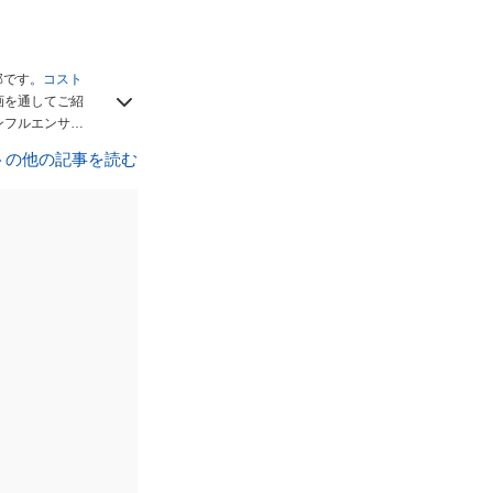
部です。
コスト
画を通してご紹
ンフルエンサー
でフォロー
してく
トの他の記事を読む