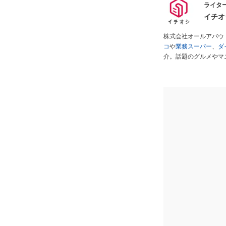
ライター
イチオ
株式会社オールアバウ
コ
や
業務スーパー
、
ダ
介。話題のグルメやマ
が実際に使用してレビ
ださい！