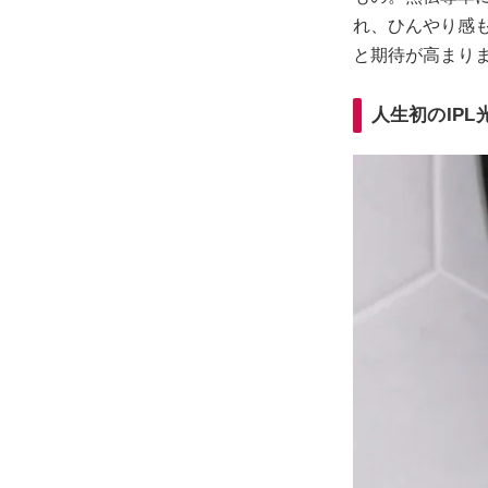
れ、ひんやり感
と期待が高まり
人生初のIP