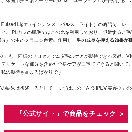
、家庭用美容器メーカーのUlike（ユーライク）が手がける
「A
nse Pulsed Light（インテンス・パルス・ライト）の略語で
と。IPL方式の脱毛ではこの光を利用しており、照射すると毛
部分）の中のメラニン色素に作用し、
毛の成長を抑える効果が
L光美容器」も、同様のプロセスでムダ毛のケアが期待できる製品。V
、デリケートな部分を含めた全身ケアが自宅でできると聞いて
た私の期待も高まるばかりです。
の結果は後述するとして、まずはこの「Air3 IPL光美容器」
「公式サイト」で商品をチェック