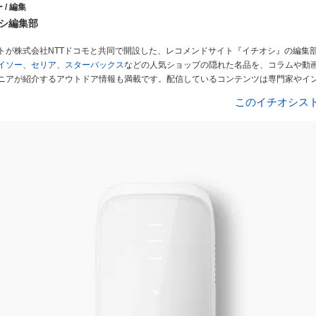
 / 編集
シ編集部
トが株式会社NTTドコモと共同で開設した、レコメンドサイト『イチオシ』の編集
イソー
、
セリア
、
スターバックス
などの人気ショップの隠れた名品を、コラムや動
ニアが紹介するアウトドア情報も満載です。配信しているコンテンツは専門家やイ
ューしています。毎日トレンド情報をお届けしているので、ぜひ
Googleニュース
このイチオシス