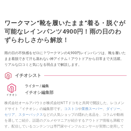
ワークマン“靴を履いたまま”着る・脱ぐが
可能なレインパンツ4900円！雨の日のわ
ずらわしさから解放！
雨の日の不快感をゼロに？ワークマンの4,900円レインパンツは、靴を履いた
まま着脱できて汗も蒸れない神アイテム！アウトドアから日常まで大活躍。
リアルな口コミと気になる弱点まで解説します。
イチオシスト
ライター / 編集
イチオシ編集部
株式会社オールアバウトが株式会社NTTドコモと共同で開設した、レコメン
ドサイト『イチオシ』の編集部です。
コストコ
や
業務スーパー
、
ダイソー
、
セリア
、
スターバックス
などの人気ショップの隠れた名品を、コラムや動画
を通してご紹介。話題のグルメやマニアが紹介するアウトドア情報も満載で
す。配信しているコンテンツは専門家やインフルエンサーが実際に使用して