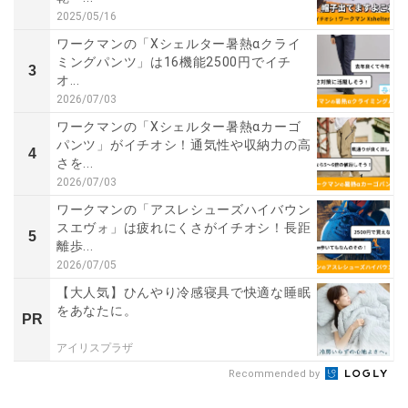
2025/05/16
ワークマンの「Xシェルター暑熱αクライ
ミングパンツ」は16機能2500円でイチ
3
オ...
2026/07/03
ワークマンの「Xシェルター暑熱αカーゴ
パンツ」がイチオシ！通気性や収納力の高
4
さを...
2026/07/03
ワークマンの「アスレシューズハイバウン
スエヴォ」は疲れにくさがイチオシ！長距
5
離歩...
2026/07/05
【大人気】ひんやり冷感寝具で快適な睡眠
をあなたに。
PR
アイリスプラザ
Recommended by