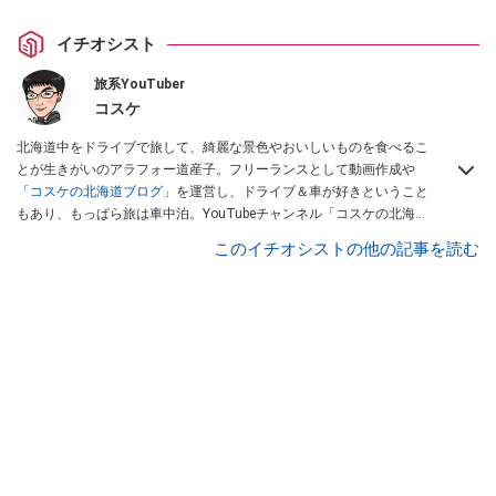
イチオシスト
旅系YouTuber
コスケ
北海道中をドライブで旅して、綺麗な景色やおいしいものを食べるこ
とが生きがいのアラフォー道産子。フリーランスとして動画作成や
「コスケの北海道ブログ」
を運営し、ドライブ＆車が好きということ
もあり、もっぱら旅は車中泊。YouTubeチャンネル「コスケの北海道
でドライブを楽しむチャンネル」では、北海道の情報や車中泊の様
このイチオシストの他の記事を読む
子、旅だけではなく車のレポートなども配信中。