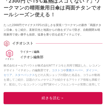
「2300円で-15℃遮熱はスゴくない？」ワ
ークマンの晴雨兼用日傘は両面チタンでオ
ールシーズン使える！
たった2300円でマイナス15℃の涼しさを実現！ワークマンの新作「両面チタ
ン日傘」をご紹介。直射日光と地面からの熱をダブルで防ぎ、自動開閉＆晴
雨兼用で使い勝手も抜群。猛暑を乗り切る必見アイテムです。
イチオシスト
ライター / 編集
イチオシ編集部
株式会社オールアバウトが株式会社NTTドコモと共同で開設した、レコメン
ドサイト『イチオシ』の編集部です。
コストコ
や
業務スーパー
、
ダイソー
、
セリア
、
スターバックス
などの人気ショップの隠れた名品を、コラムや動画
を通してご紹介。話題のグルメやマニアが紹介するアウトドア情報も満載で
す。配信しているコンテンツは専門家やインフルエンサーが実際に使用して
レビューしています。毎日トレンド情報をお届けしているので、ぜひ
Google
ニュースでフォロー
してください！
続きを読む＞
このイチオシストの他の記事を読む