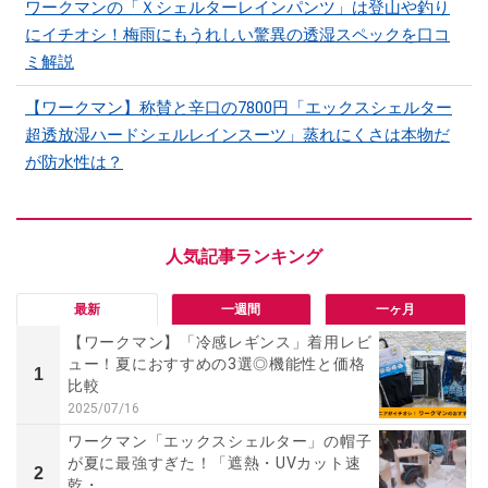
ワークマンの「Ｘシェルターレインパンツ」は登山や釣り
にイチオシ！梅雨にもうれしい驚異の透湿スペックを口コ
ミ解説
【ワークマン】称賛と辛口の7800円「エックスシェルター
超透放湿ハードシェルレインスーツ」蒸れにくさは本物だ
が防水性は？
最新
一週間
一ヶ月
【ワークマン】「冷感レギンス」着用レビ
ュー！夏におすすめの3選◎機能性と価格
1
比較
2025/07/16
ワークマン「エックスシェルター」の帽子
が夏に最強すぎた！「遮熱・UVカット速
2
乾・...