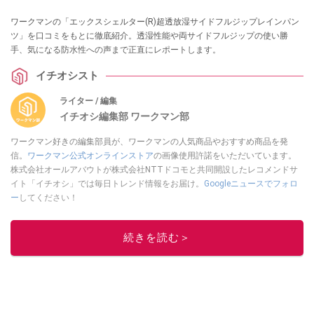
ワークマンの「エックスシェルター(R)超透放湿サイドフルジップレインパン
ツ」を口コミをもとに徹底紹介。透湿性能や両サイドフルジップの使い勝
手、気になる防水性への声まで正直にレポートします。
イチオシスト
ライター / 編集
イチオシ編集部 ワークマン部
ワークマン好きの編集部員が、ワークマンの人気商品やおすすめ商品を発
信。
ワークマン公式オンラインストア
の画像使用許諾をいただいています。
株式会社オールアバウトが株式会社NTTドコモと共同開設したレコメンドサ
イト「イチオシ」では毎日トレンド情報をお届け。
Googleニュースでフォロ
ー
してください！
このイチオシストの他の記事を読む
続きを読む＞