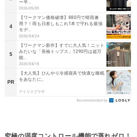
ー半...
2026/05/05
【ワークマン価格破壊】880円で晴雨兼
用？！雨も日差しもこれ1本で守れる最強
4
モデ...
2026/04/24
【ワークマン新作】すでに大人気！ニット
みたいな「長袖トップス」1290円は超万
5
能...
2026/04/18
【大人気】ひんやり冷感寝具で快適な睡眠
をあなたに。
PR
アイリスプラザ
Recommended by
究極の湿度コントロール機能で蒸れゼロ！