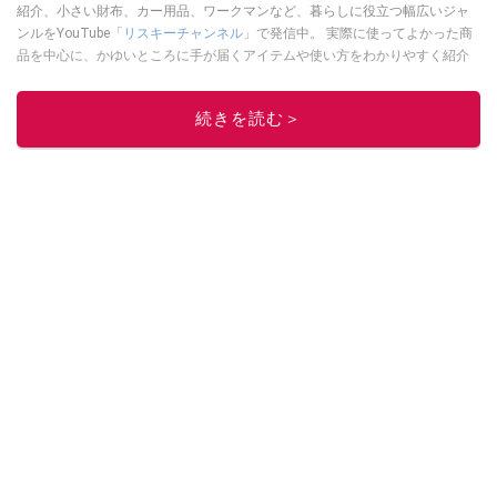
紹介、小さい財布、カー用品、ワークマンなど、暮らしに役立つ幅広いジャ
ンルをYouTube「
リスキーチャンネル
」で発信中。 実際に使ってよかった商
品を中心に、かゆいところに手が届くアイテムや使い方をわかりやすく紹介
しています。 ブログは
こちら
から！
このイチオシストの他の記事を読む
続きを読む＞