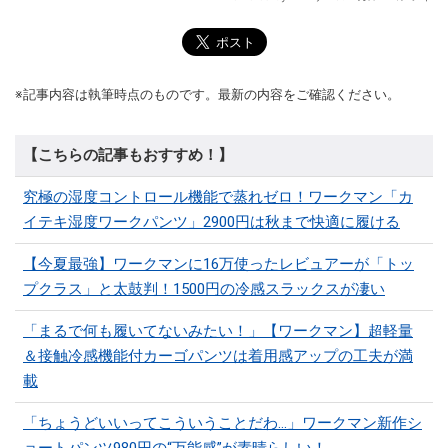
※記事内容は執筆時点のものです。最新の内容をご確認ください。
【こちらの記事もおすすめ！】
究極の湿度コントロール機能で蒸れゼロ！ワークマン「カ
イテキ湿度ワークパンツ」2900円は秋まで快適に履ける
【今夏最強】ワークマンに16万使ったレビュアーが「トッ
プクラス」と太鼓判！1500円の冷感スラックスが凄い
「まるで何も履いてないみたい！」【ワークマン】超軽量
＆接触冷感機能付カーゴパンツは着用感アップの工夫が満
載
「ちょうどいいってこういうことだわ...」ワークマン新作シ
ョートパンツ980円の“万能感”が素晴らしい！