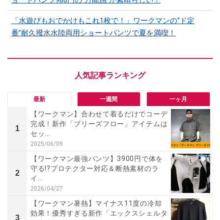
「水遊びもおでかけもこれ1枚で！」ワークマンの“ド定
番”耐久撥水水陸両用ショートパンツで夏を満喫！
最新
一週間
一ヶ月
【ワークマン】合わせて着るだけでコーデ
完成！新作「ブリーズフロー」アイテムは
1
セッ...
2025/06/09
【ワークマン最強パンツ】3900円で体を
守る!?プロテクター対応＆断熱素材のラ
2
イ...
2026/04/27
【ワークマン暑熱】マイナス11度の冷却
効果！優秀すぎる新作「エックスシェルタ
3