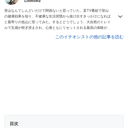
Linmoku
登山なんてしんどいだけで関係ないと思っていた。某TV番組で登山
の健康効果を知り、不健康な生活習慣から抜け出すきっかけになれば
と最寄りの低山に登ってみた。するとどうでしょう、大自然のトレイ
ルで五感が研ぎ澄まされ、心身ともにリセットされる最高の体験が出
来た。もっと多くの人に登山の魅力を伝えたい！「登山をより身近
このイチオシストの他の記事を読む
に」をスローガンとし、ソロ登山やキャンプ、ギア紹介、山飯などの
動画配信を行っている。
目次