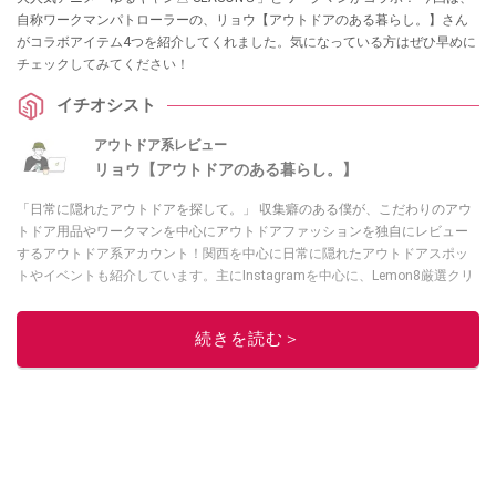
自称ワークマンパトローラーの、リョウ【アウトドアのある暮らし。】さん
がコラボアイテム4つを紹介してくれました。気になっている方はぜひ早めに
チェックしてみてください！
イチオシスト
アウトドア系レビュー
リョウ【アウトドアのある暮らし。】
「日常に隠れたアウトドアを探して。」 収集癖のある僕が、こだわりのアウ
トドア用品やワークマンを中心にアウトドアファッションを独自にレビュー
するアウトドア系アカウント！関西を中心に日常に隠れたアウトドアスポッ
トやイベントも紹介しています。主にInstagramを中心に、Lemon8厳選クリ
エーターとしても活動中！興味があれば、ぜひ覗きに来てください！お待ち
しています！
Instagramはこちらから！
続きを読む＞
このイチオシストの他の記事を読む