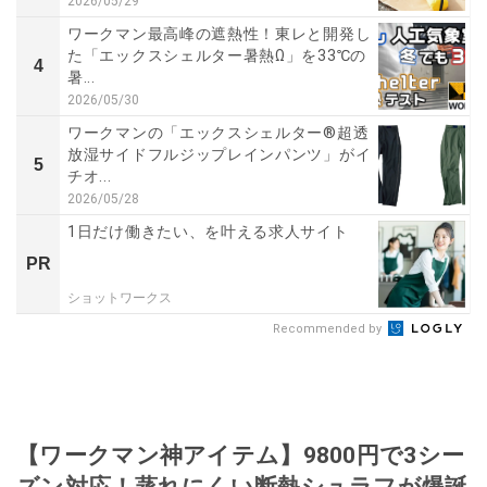
2026/05/29
ワークマン最高峰の遮熱性！東レと開発し
た「エックスシェルター暑熱Ω」を33℃の
4
暑...
2026/05/30
ワークマンの「エックスシェルター®超透
放湿サイドフルジップレインパンツ」がイ
5
チオ...
2026/05/28
1日だけ働きたい、を叶える求人サイト
PR
ショットワークス
Recommended by
【ワークマン神アイテム】9800円で3シー
ズン対応！蒸れにくい断熱シュラフが爆誕