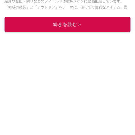
紹介や登山・釣りなどのフィールド体験をメインに動画配信しています。
「領域の発見」と「アウトドア」をテーマに、使ってて便利なアイテム、面
白かった商品などを紹介しています。
・YouTubeチャンネルは
こちら
続きを読む＞
・Instagramは
こちら
このイチオシストの他の記事を読む