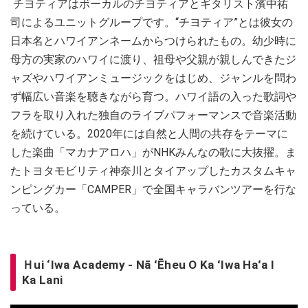
チヨティアはボーカルのチヨティアとギタリスト濱中祐
司によるユニットグループです。“チヨティア”とは彼女の
日本名とハワイアンネームからつけられたもの。幼少時に
母方の実家のハワイに渡り、祖母や父親が親しんできたジ
ャズやハワイアンミュージックをはじめ、ジャンルを問わ
ず幅広い音楽を聴きながら育つ。ハワイ語の入った歌詞や
フラを取り入れた独自のライブパフォーマンスで音楽活動
を続けている。2020年には自然と人間の共存をテーマに
した楽曲「マカナアロハ」がNHKみんなの歌に大抜擢。ま
たトヨタモビリティ神奈川とタイアップしたカスタムキャ
ンピングカー「CAMPER」で全国キャラバンツアーを行な
っている。
Ｈui ‘Iwa Academy - Nā ʻĒheu O Ka ʻIwa Haʻa I
Ka Lani