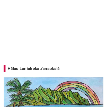
Hālau Laniokekau'anaokalā