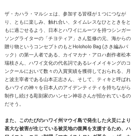
ザ・カハラ・マルシェは、参加する皆様が１つにつなが
り、ともに楽しみ、触れ合い、タイムレスなひとときをと
もに過ごせるよう、日本とハワイにルーツを持つシンガー
ソングライターの「チヨティア」さん監修の元、海からの
贈り物というコンセプトのもとHoloholo Bag (さき編みバ
ック）の第一人者である、カイマカナ・アロハ創作者松本
瑞枝さん、ハワイ文化の代名詞であるレイメイキングのコ
ンクールにおいて数々の入賞実績を獲得しておられる、月
と波主宰者である山本正志さん、そして、ティキと呼ばれ
るハワイの神々を日本人のアイデンティティを持ちながら
制作し続ける彫刻家のハンセン神谷さんが招かれているの
だそう。
また、このたびのハワイ州マウイ島で発生した火災により
甚大な被害が生じている被災地の復興を支援するため、ハ