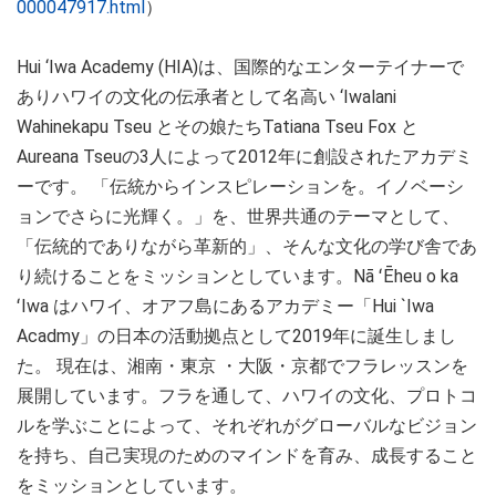
000047917.html
）
Hui ‘Iwa Academy (HIA)は、国際的なエンターテイナーで
ありハワイの文化の伝承者として名高い ‘Iwalani
Wahinekapu Tseu とその娘たちTatiana Tseu Fox と
Aureana Tseuの3人によって2012年に創設されたアカデミ
ーです。 「伝統からインスピレーションを。イノベーシ
ョンでさらに光輝く。」を、世界共通のテーマとして、
「伝統的でありながら革新的」、そんな文化の学び舎であ
り続けることをミッションとしています。Nā ʻĒheu o ka
ʻIwa はハワイ、オアフ島にあるアカデミー「Hui `Iwa
Acadmy」の日本の活動拠点として2019年に誕生しまし
た。 現在は、湘南・東京 ・大阪・京都でフラレッスンを
展開しています。フラを通して、ハワイの文化、プロトコ
ルを学ぶことによって、それぞれがグローバルなビジョン
を持ち、自己実現のためのマインドを育み、成長すること
をミッションとしています。