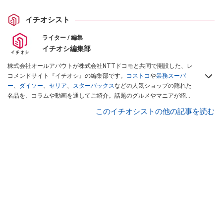
イチオシスト
ライター / 編集
イチオシ編集部
株式会社オールアバウトが株式会社NTTドコモと共同で開設した、レ
コメンドサイト『イチオシ』の編集部です。
コストコ
や
業務スーパ
ー
、
ダイソー
、
セリア
、
スターバックス
などの人気ショップの隠れた
名品を、コラムや動画を通してご紹介。話題のグルメやマニアが紹介
するアウトドア情報も満載です。配信しているコンテンツは専門家や
このイチオシストの他の記事を読む
インフルエンサーが実際に使用してレビューしています。毎日トレン
ド情報をお届けしているので、ぜひ
Googleニュースでフォロー
してく
ださい！