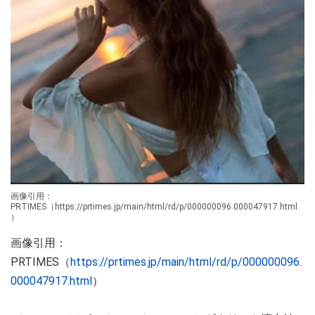
画像引用：
PRTIMES（https://prtimes.jp/main/html/rd/p/000000096.000047917.html
）
画像引用：
PRTIMES（
https://prtimes.jp/main/html/rd/p/000000096.
000047917.html
）