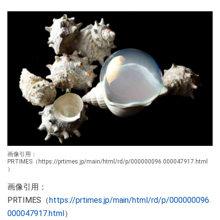
画像引用：
PRTIMES（https://prtimes.jp/main/html/rd/p/000000096.000047917.html
）
画像引用：
PRTIMES（
https://prtimes.jp/main/html/rd/p/000000096.
000047917.html
）