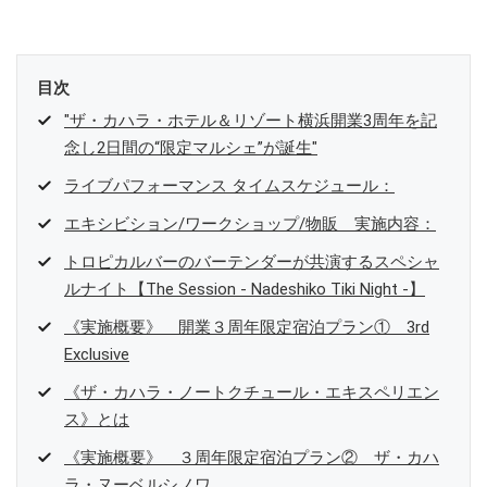
目次
"ザ・カハラ・ホテル＆リゾート横浜開業3周年を記
念し2日間の“限定マルシェ”が誕生"
ライブパフォーマンス タイムスケジュール：
エキシビション/ワークショップ/物販 実施内容：
トロピカルバーのバーテンダーが共演するスペシャ
ルナイト【The Session - Nadeshiko Tiki Night -】
《実施概要》 開業３周年限定宿泊プラン① 3rd
Exclusive
《ザ・カハラ・ノートクチュール・エキスペリエン
ス》とは
《実施概要》 ３周年限定宿泊プラン② ザ・カハ
ラ・ヌーベルシノワ