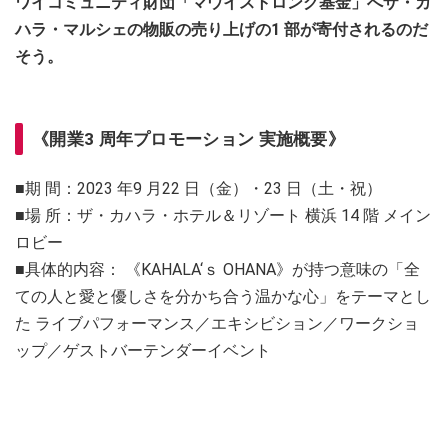
ワイコミュニティ財団「マウイストロング基金」へザ・カ
ハラ・マルシェの物販の売り上げの1 部が寄付されるのだ
そう。
《開業3 周年プロモーション 実施概要》
■期 間：2023 年9 月22 日（金）・23 日（土・祝）
■場 所：ザ・カハラ・ホテル＆リゾート 横浜 14 階 メイン
ロビー
■具体的内容： 《KAHALA‘ｓ OHANA》が持つ意味の「全
ての人と愛と優しさを分かち合う温かな心」をテーマとし
た ライブパフォーマンス／エキシビション／ワークショ
ップ／ゲストバーテンダーイベント