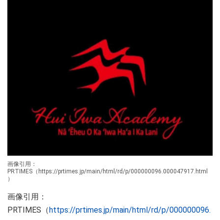
画像引用：
PRTIMES（https://prtimes.jp/main/html/rd/p/000000096.000047917.html
）
画像引用：
PRTIMES（
https://prtimes.jp/main/html/rd/p/000000096.