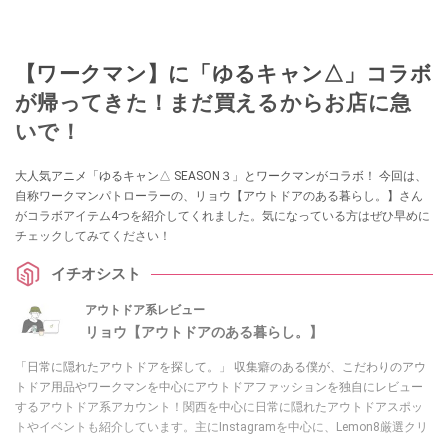
【ワークマン】に「ゆるキャン△」コラボ
が帰ってきた！まだ買えるからお店に急
いで！
大人気アニメ「ゆるキャン△ SEASON３」とワークマンがコラボ！ 今回は、
自称ワークマンパトローラーの、リョウ【アウトドアのある暮らし。】さん
がコラボアイテム4つを紹介してくれました。気になっている方はぜひ早めに
チェックしてみてください！
イチオシスト
アウトドア系レビュー
リョウ【アウトドアのある暮らし。】
「日常に隠れたアウトドアを探して。」 収集癖のある僕が、こだわりのアウ
トドア用品やワークマンを中心にアウトドアファッションを独自にレビュー
するアウトドア系アカウント！関西を中心に日常に隠れたアウトドアスポッ
トやイベントも紹介しています。主にInstagramを中心に、Lemon8厳選クリ
エーターとしても活動中！興味があれば、ぜひ覗きに来てください！お待ち