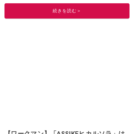
しています！
Instagramはこちらから！
続きを読む＞
このイチオシストの他の記事を読む
【ワークマン】「ASSIKEヒカルソラ」は