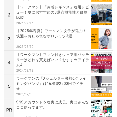
【ワークマン】「冷感レギンス」着用レビ
ュー！夏におすすめの3選◎機能性と価格
2
比較
2025/07/16
【2025年春夏】ワークマン女子が選ぶ！
快適＆おしゃれなポロシャツ3選
3
2025/03/30
【ワークマン】ファン付きウェア用バッテ
リーはどれを買えばいい？おすすめアイテ
4
ム4...
2024/08/13
ワークマンの「Xシェルター暑熱αクライ
ミングパンツ」は16機能2500円でイチ
5
オ...
2026/07/03
SNSアカウントを着実に成長。実はみんな
ココ使ってます。
PR