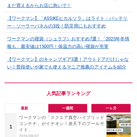
まだ買えるからお店に急いで！
【ワークマン】「ASSIKEヒカルソラ」はライト・バッテリ
ー・ソーラーパネルの3役！防災用にもおすすめ
ワークマンの寝袋（シュラフ）おすすめ7選！「2025年冬情
報も」最安値は1500円！保温力の高い寝袋が充実
【ワークマン】のキャンプギア3選！アウトドアだけじゃな
い！普段使いや家でも使えるマニア推薦のアイテムを紹介
最新
一週間
一ヶ月
ワークマンの「スクエア真空ハイブリッド
コンテナ」がイチオシ！炎天下のプールサ
1
イド...
2026/08/07