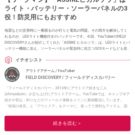
ライト・バッテリー・ソーラーパネルの3
役！防災用にもおすすめ
地震などの災害時に一番困るのが灯りと電気の問題。その両方を解決してく
れるのが、LEDライト機能付きのバッテリーです。今回、YouTuberのFIELD
DISCOVERYさんが紹介してくれた「ASSIKE ヒカルソラ」は、LEDライトとバ
ッテリー機能に加え、ソーラーパネルや緊急時に役立つSOSモードなども搭
載した優秀アイテムなんだとか。ぜひチェックしてみてください。
イチオシスト
アウトドアチーム / YouTuber
FIELD DISCOVERY / フィールドディスカバリー
「フィールドディスカバリー」2013年にアウトドア好きな二人
(shinya&zen）が立ち上げたアウトドアチーム。YouTubeでは、キャンプギア
紹介や登山・釣りなどのフィールド体験をメインに動画配信しています。
「領域の発見」と「アウトドア」をテーマに、使ってて便利なアイテム、面
白かった商品などを紹介しています。
・YouTubeチャンネルは
こちら
続きを読む＞
・Instagramは
こちら
このイチオシストの他の記事を読む