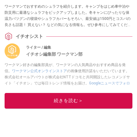
ワークマンでおすすめのシュラフを紹介します。キャンプをはじめ車中泊や
防災用に最適なシュラフをピックアップしました。冬キャンにぴったりな保
温力バツグンの寝袋やシュラフカバーもそろい、最安値は1500円とコスパの
良さも話題！ 買えない？ などの気になる情報も。ぜひ参考にしてみてくださ
いね。
イチオシスト
ライター / 編集
イチオシ編集部 ワークマン部
ワークマン好きの編集部員が、ワークマンの人気商品やおすすめ商品を発
信。
ワークマン公式オンラインストア
の画像使用許諾をいただいています。
株式会社オールアバウトが株式会社NTTドコモと共同開設したレコメンドサ
イト「イチオシ」では毎日トレンド情報をお届け。
Googleニュースでフォロ
ー
してください！
このイチオシストの他の記事を読む
続きを読む＞