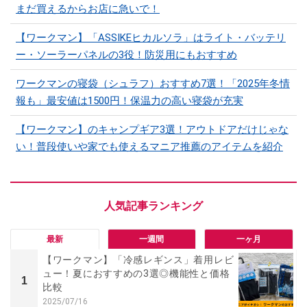
まだ買えるからお店に急いで！
【ワークマン】「ASSIKEヒカルソラ」はライト・バッテリ
ー・ソーラーパネルの3役！防災用にもおすすめ
ワークマンの寝袋（シュラフ）おすすめ7選！「2025年冬情
報も」最安値は1500円！保温力の高い寝袋が充実
【ワークマン】のキャンプギア3選！アウトドアだけじゃな
い！普段使いや家でも使えるマニア推薦のアイテムを紹介
最新
一週間
一ヶ月
【ワークマン】「冷感レギンス」着用レビ
ュー！夏におすすめの3選◎機能性と価格
1
比較
2025/07/16