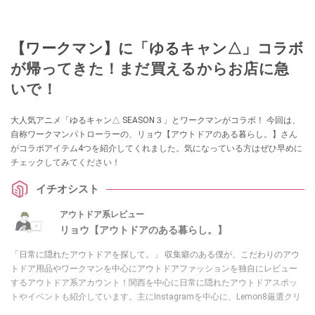
【ワークマン】に「ゆるキャン△」コラボ
が帰ってきた！まだ買えるからお店に急
いで！
大人気アニメ「ゆるキャン△ SEASON３」とワークマンがコラボ！ 今回は、
自称ワークマンパトローラーの、リョウ【アウトドアのある暮らし。】さん
がコラボアイテム4つを紹介してくれました。気になっている方はぜひ早めに
チェックしてみてください！
イチオシスト
アウトドア系レビュー
リョウ【アウトドアのある暮らし。】
「日常に隠れたアウトドアを探して。」 収集癖のある僕が、こだわりのアウ
トドア用品やワークマンを中心にアウトドアファッションを独自にレビュー
するアウトドア系アカウント！関西を中心に日常に隠れたアウトドアスポッ
トやイベントも紹介しています。主にInstagramを中心に、Lemon8厳選クリ
エーターとしても活動中！興味があれば、ぜひ覗きに来てください！お待ち