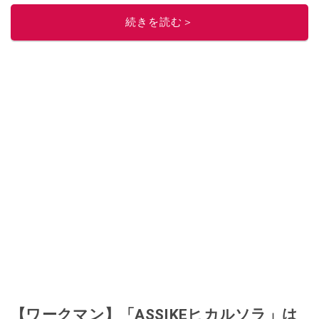
しています！
Instagramはこちらから！
続きを読む＞
このイチオシストの他の記事を読む
【ワークマン】「ASSIKEヒカルソラ」は