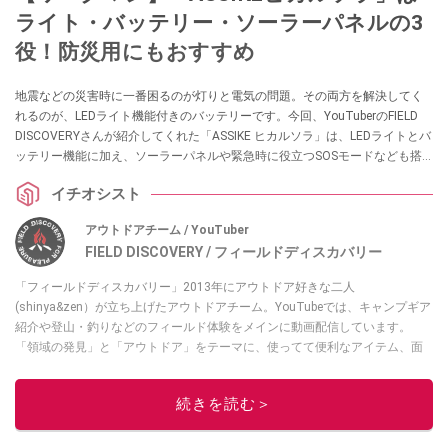
ライト・バッテリー・ソーラーパネルの3
役！防災用にもおすすめ
地震などの災害時に一番困るのが灯りと電気の問題。その両方を解決してく
れるのが、LEDライト機能付きのバッテリーです。今回、YouTuberのFIELD
DISCOVERYさんが紹介してくれた「ASSIKE ヒカルソラ」は、LEDライトとバ
ッテリー機能に加え、ソーラーパネルや緊急時に役立つSOSモードなども搭
載した優秀アイテムなんだとか。ぜひチェックしてみてください。
イチオシスト
アウトドアチーム / YouTuber
FIELD DISCOVERY / フィールドディスカバリー
「フィールドディスカバリー」2013年にアウトドア好きな二人
(shinya&zen）が立ち上げたアウトドアチーム。YouTubeでは、キャンプギア
紹介や登山・釣りなどのフィールド体験をメインに動画配信しています。
「領域の発見」と「アウトドア」をテーマに、使ってて便利なアイテム、面
白かった商品などを紹介しています。
・YouTubeチャンネルは
こちら
続きを読む＞
・Instagramは
こちら
このイチオシストの他の記事を読む