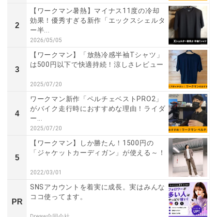
【ワークマン暑熱】マイナス11度の冷却
効果！優秀すぎる新作「エックスシェルタ
2
ー半...
2026/05/05
【ワークマン】「放熱冷感半袖Tシャツ」
は500円以下で快適持続！涼しさレビュー
3
2025/07/20
ワークマン新作「ペルチェベストPRO2」
がバイク走行時におすすめな理由！ライダ
4
ー...
2025/07/20
【ワークマン】しか勝たん！1500円の
「ジャケットカーディガン」が使える～！
5
2022/03/01
SNSアカウントを着実に成長。実はみんな
ココ使ってます。
PR
Dreaw合同会社