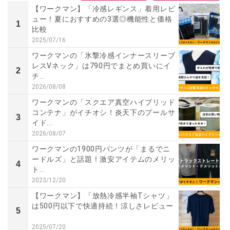
【ワークマン】「冷感レギンス」着用レビ
ュー！夏におすすめの3選◎機能性と価格
1
比較
2025/07/16
ワークマンの「氷撃冷感インナースリーブ
レスVネック」は790円でまとめ買いにイ
2
チ...
2026/08/08
ワークマンの「スクエア真空ハイブリッド
コンテナ」がイチオシ！炎天下のプールサ
3
イド...
2026/08/07
ワークマンの1900円パンツが「まるでニ
ードルズ」と話題！激安アイテムのメリッ
4
ト...
2023/12/20
【ワークマン】「放熱冷感半袖Tシャツ」
は500円以下で快適持続！涼しさレビュー
5
2025/07/20