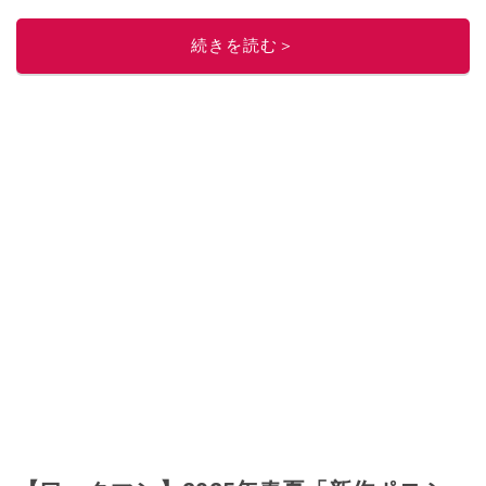
刊）
、
『「ゆる副業」のはじめかた メルカリ スマホ1つでスキマ時間に効率
的に稼ぐ！』（翔泳社刊）
ほか著書多数。ブログは
「川崎さちえのごちゃま
続きを読む＞
ぜ日記」
。
■経歴：2003年、夫が子育てをするために、突然会社を辞める。翌月からの
給料が０円になり、家にいながら、しかも空いた時間でできるオークション
に目をつける。しかし、取引の仕方がわからずに、まずは落札者として参
加。その後、出品者側にまわり、家の中の物を出品しまくる。出品する物が
ほぼなくなってからは、仕入れを経験。ネットオークションを生活の一部に
取り入れるべく、「ネットオークションやフリマアプリは生活のインフラに
なる」という考えを持つ。また消費税増税の社会においては、ネットオーク
ションやフリマアプリが家計の救世主になりえると考え、業者とは違う視点
でユーザーとして参加中。
このイチオシストの他の記事を読む