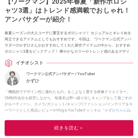
【ワークマン】2025年春夏「新作ポロシ
ャツ3選」はトレンド感満載でおしゃれ！
アンバサダーが紹介！
春夏シーズンの大人コーデに重宝するポロシャツ！ カジュアルとキレイめを
両立できるアイテムとしてもおすすめです。今回は、 ワークマン公式アンバ
サダーのかずひさんがおすすめしてくれた新作アイテムの中から、おすすめ
ポロシャツ3選をピックアップ！ 爽やかなカラーやトレンド感のあるデザイン
が魅力です！ ぜひチェックしてみてください。
イチオシスト
ワークマン公式アンバサダー / YouTuber
かずひ
「機能的でデザイン性に優れたもの」をこよなく愛する映像クリエイター。
CM制作会社を経営しながら、毎週末は野へ繰り出しキャンプをして過ごすの
がルーティーン。カメラ/ガジェット/キャンプ/ファッション/インテリアをキ
ーワードとした商品レビューやVlogをYouTubeチャンネル「
かずひちゃんね
る
」で発信中。最近は全身ワークマンで過ごしている自称 #ワークマンおじさ
ん である。
Twitter
はこちら。
続きを読む＞
このイチオシストの他の記事を読む