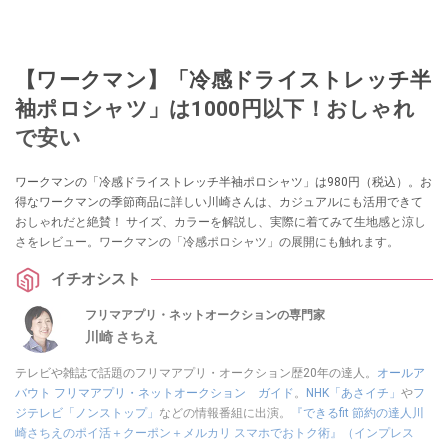
【ワークマン】「冷感ドライストレッチ半
袖ポロシャツ」は1000円以下！おしゃれ
で安い
ワークマンの「冷感ドライストレッチ半袖ポロシャツ」は980円（税込）。お
得なワークマンの季節商品に詳しい川崎さんは、カジュアルにも活用できて
おしゃれだと絶賛！ サイズ、カラーを解説し、実際に着てみて生地感と涼し
さをレビュー。ワークマンの「冷感ポロシャツ」の展開にも触れます。
イチオシスト
フリマアプリ・ネットオークションの専門家
川崎 さちえ
テレビや雑誌で話題のフリマアプリ・オークション歴20年の達人。
オールア
バウト フリマアプリ・ネットオークション ガイド
。
NHK「あさイチ」
や
フ
ジテレビ「ノンストップ」
などの情報番組に出演。
『できるfit 節約の達人川
崎さちえのポイ活＋クーポン＋メルカリ スマホでおトク術』（インプレス