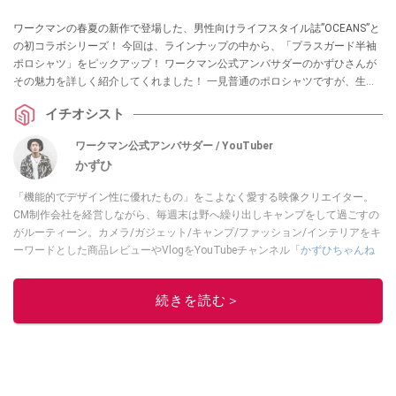
ワークマンの春夏の新作で登場した、男性向けライフスタイル誌”OCEANS”と
の初コラボシリーズ！ 今回は、ラインナップの中から、「プラスガード半袖
ポロシャツ」をピックアップ！ ワークマン公式アンバサダーのかずひさんが
その魅力を詳しく紹介してくれました！ 一見普通のポロシャツですが、生地
や細かいデザインにこだわりを感じるイチオシアイテムなんだとか。ぜひチ
イチオシスト
ェックしてみてください。
ワークマン公式アンバサダー / YouTuber
かずひ
「機能的でデザイン性に優れたもの」をこよなく愛する映像クリエイター。
CM制作会社を経営しながら、毎週末は野へ繰り出しキャンプをして過ごすの
がルーティーン。カメラ/ガジェット/キャンプ/ファッション/インテリアをキ
ーワードとした商品レビューやVlogをYouTubeチャンネル「
かずひちゃんね
る
」で発信中。最近は全身ワークマンで過ごしている自称 #ワークマンおじさ
ん である。
Twitter
はこちら。
続きを読む＞
このイチオシストの他の記事を読む