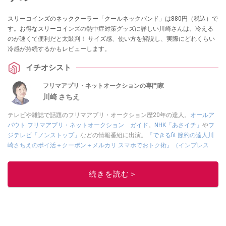
スリーコインズのネッククーラー「クールネックバンド」は880円（税込）で
す。お得なスリーコインズの熱中症対策グッズに詳しい川崎さんは、冷える
のが速くて便利だと太鼓判！ サイズ感、使い方を解説し、実際にどれくらい
冷感が持続するかもレビューします。
イチオシスト
フリマアプリ・ネットオークションの専門家
川崎 さちえ
テレビや雑誌で話題のフリマアプリ・オークション歴20年の達人。
オールア
バウト フリマアプリ・ネットオークション ガイド
。
NHK「あさイチ」
や
フ
ジテレビ「ノンストップ」
などの情報番組に出演。
『できるfit 節約の達人川
崎さちえのポイ活＋クーポン＋メルカリ スマホでおトク術』（インプレス
刊）
、
『「ゆる副業」のはじめかた メルカリ スマホ1つでスキマ時間に効率
的に稼ぐ！』（翔泳社刊）
ほか著書多数。ブログは
「川崎さちえのごちゃま
続きを読む＞
ぜ日記」
。
■経歴：2003年、夫が子育てをするために、突然会社を辞める。翌月からの
給料が０円になり、家にいながら、しかも空いた時間でできるオークション
に目をつける。しかし、取引の仕方がわからずに、まずは落札者として参
加。その後、出品者側にまわり、家の中の物を出品しまくる。出品する物が
ほぼなくなってからは、仕入れを経験。ネットオークションを生活の一部に