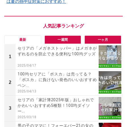
は夏の熱中症対策におすすめ！
最新
一週間
一ヶ月
セリアの「メガネストッパー」はメガネが
ずれるのを防止できる便利な100均グッズ
1
2025/04/17
100均セリアに「ポスカ」は売ってる？
「ポスカ」に負けない発色のいいおすすめ
2
ペン...
2025/04/13
セリアの「家計簿2025年版」おしゃれで
かわいいおすすめ5種類！100均ダイソ
3
ー...
2025/03/18
男の子のママに！フォーエバー21の女の