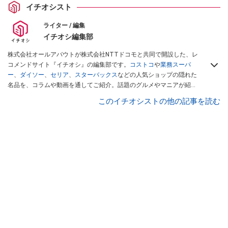
イチオシスト
ライター / 編集
イチオシ編集部
株式会社オールアバウトが株式会社NTTドコモと共同で開設した、レ
コメンドサイト『イチオシ』の編集部です。
コストコ
や
業務スーパ
ー
、
ダイソー
、
セリア
、
スターバックス
などの人気ショップの隠れた
名品を、コラムや動画を通してご紹介。話題のグルメやマニアが紹介
するアウトドア情報も満載です。配信しているコンテンツは専門家や
このイチオシストの他の記事を読む
インフルエンサーが実際に使用してレビューしています。毎日トレン
ド情報をお届けしているので、ぜひ
Googleニュースでフォロー
してく
ださい！