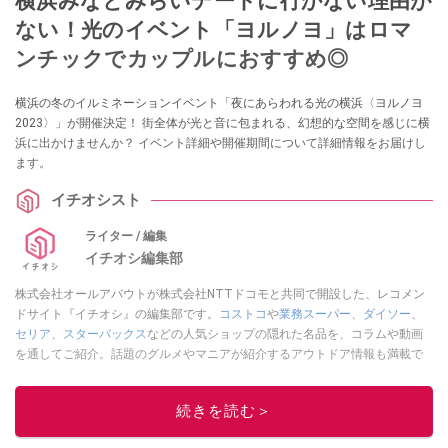
横浜みなとみらいデートに行かない理由が
ない！光のイベント「ヨルノヨ」はロマ
ンチックでカップルにおすすめ◎
横浜の冬のイルミネーションイベント「夜にあらわれる光の横浜〈ヨルノヨ
2023〉」が開催決定！ 街全体が光と音に包まれる、幻想的な空間を感じに横
浜に出かけませんか？ イベント詳細や開催期間について詳細情報をお届けし
ます。
イチオシスト
ライター / 編集
イチオシ編集部
株式会社オールアバウトが株式会社NTTドコモと共同で開設した、レコメン
ドサイト『イチオシ』の編集部です。
コストコ
や
業務スーパー
、
ダイソー
、
セリア
、
スターバックス
などの人気ショップの隠れた名品を、コラムや動画
を通してご紹介。話題のグルメやマニアが紹介するアウトドア情報も満載で
す。配信しているコンテンツは専門家やインフルエンサーが実際に使用して
レビューしています。毎日トレンド情報をお届けしているので、ぜひ
Google
続きを読む＞
ニュースでフォロー
してください！
このイチオシストの他の記事を読む