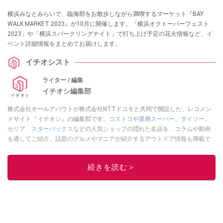
横浜みなとみらいで、臨海部をお散歩しながら満喫するマーケット『BAY
WALK MARKET 2023』が10月に開催します。「横浜オクトーバーフェスト
2023」や「横浜スパークリングナイト」で打ち上げ予定の花火情報など、イ
ベント詳細情報をまとめてお届けします。
イチオシスト
ライター / 編集
イチオシ編集部
株式会社オールアバウトが株式会社NTTドコモと共同で開設した、レコメン
ドサイト『イチオシ』の編集部です。
コストコ
や
業務スーパー
、
ダイソー
、
セリア
、
スターバックス
などの人気ショップの隠れた名品を、コラムや動画
を通してご紹介。話題のグルメやマニアが紹介するアウトドア情報も満載で
す。配信しているコンテンツは専門家やインフルエンサーが実際に使用して
レビューしています。毎日トレンド情報をお届けしているので、ぜひ
Google
続きを読む＞
ニュースでフォロー
してください！
このイチオシストの他の記事を読む