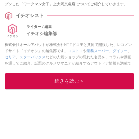
プンした「ワークマン女子」上大岡京急店についてご紹介していきます。
イチオシスト
ライター / 編集
イチオシ編集部
株式会社オールアバウトが株式会社NTTドコモと共同で開設した、レコメン
ドサイト『イチオシ』の編集部です。
コストコ
や
業務スーパー
、
ダイソー
、
セリア
、
スターバックス
などの人気ショップの隠れた名品を、コラムや動画
を通してご紹介。話題のグルメやマニアが紹介するアウトドア情報も満載で
す。配信しているコンテンツは専門家やインフルエンサーが実際に使用して
レビューしています。毎日トレンド情報をお届けしているので、ぜひ
Google
続きを読む＞
ニュースでフォロー
してください！
このイチオシストの他の記事を読む