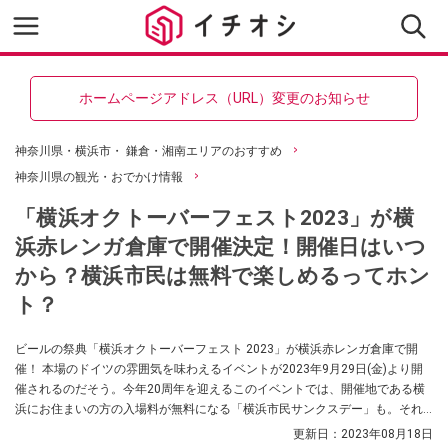
ホームページアドレス（URL）変更のお知らせ
神奈川県・横浜市・ 鎌倉・湘南エリアのおすすめ
神奈川県の観光・おでかけ情報
「横浜オクトーバーフェスト2023」が横
浜赤レンガ倉庫で開催決定！開催日はいつ
から？横浜市民は無料で楽しめるってホン
ト？
ビールの祭典「横浜オクトーバーフェスト 2023」が横浜赤レンガ倉庫で開
催！ 本場のドイツの雰囲気を味わえるイベントが2023年9月29日(金)より開
催されるのだそう。今年20周年を迎えるこのイベントでは、開催地である横
浜にお住まいの方の入場料が無料になる「横浜市民サンクスデー」も。それ
以外の方も公式アプリに登録するとお得に楽しめるのだそう。
更新日：
2023年08月18日