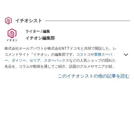
イチオシスト
ライター / 編集
イチオシ編集部
株式会社オールアバウトが株式会社NTTドコモと共同で開設した、レ
コメンドサイト『イチオシ』の編集部です。
コストコ
や
業務スーパ
ー
、
ダイソー
、
セリア
、
スターバックス
などの人気ショップの隠れた
名品を、コラムや動画を通してご紹介。話題のグルメやマニアが紹介
するアウトドア情報も満載です。配信しているコンテンツは専門家や
このイチオシストの他の記事を読む
インフルエンサーが実際に使用してレビューしています。毎日トレン
ド情報をお届けしているので、ぜひ
Googleニュースでフォロー
してく
ださい！