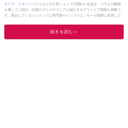
セリア
、
スターバックス
などの人気ショップの隠れた名品を、コラムや動画
を通してご紹介。話題のグルメやマニアが紹介するアウトドア情報も満載で
す。配信しているコンテンツは専門家やインフルエンサーが実際に使用して
レビューしています。毎日トレンド情報をお届けしているので、ぜひ
Google
ニュースでフォロー
してください！
続きを読む＞
このイチオシストの他の記事を読む