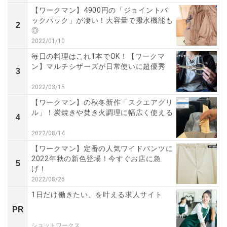
【ワークマン】4900円の「ジョイントバ
ックパック」が凄い！大容量で撥水機能も
2
◎
2022/01/10
毎日の料理はこれ1本でOK！【ワークマ
ン】マルチシザーズが日常使いに超優秀
3
2022/03/15
【ワークマン】の秋冬新作「スクエアグリ
ル」！炭焼きや焚き火調理に幅広く使える
4
2022/08/14
【ワークマン】定番の人気ワイドパンツに
2022年秋の新色登場！今すぐお店に急
5
げ！
2022/08/25
1日だけ働きたい、を叶える求人サイト
PR
ショットワークス