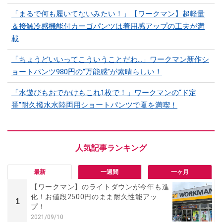
「まるで何も履いてないみたい！」【ワークマン】超軽量
＆接触冷感機能付カーゴパンツは着用感アップの工夫が満
載
「ちょうどいいってこういうことだわ...」ワークマン新作シ
ョートパンツ980円の“万能感”が素晴らしい！
「水遊びもおでかけもこれ1枚で！」ワークマンの“ド定
番”耐久撥水水陸両用ショートパンツで夏を満喫！
最新
一週間
一ヶ月
【ワークマン】のライトダウンが今年も進
化！お値段2500円のまま耐久性能アッ
1
プ！
2021/09/10