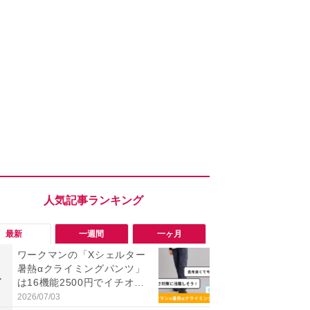
最新
一週間
一ヶ月
ワークマンの「Xシェルター
「ワークマ
暑熱αクライミングパンツ」
うならこれ
1
1
は16機能2500円でイチオ
感抜群！蒸れ
シ！夏の快適性を口コミから
サンダル
2026/07/03
2026/08/02