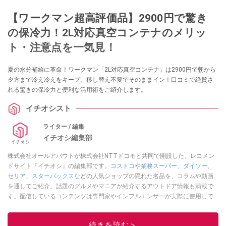
【ワークマン超高評価品】2900円で驚き
の保冷力！2L対応真空コンテナのメリッ
ト・注意点を一気見！
夏の水分補給に革命！ワークマン「2L対応真空コンテナ」は2900円で朝から
夕方まで冷え冷えをキープ。移し替え不要でそのままイン！口コミで絶賛さ
れる驚きの保冷力と便利な活用術をご紹介します。
イチオシスト
ライター / 編集
イチオシ編集部
株式会社オールアバウトが株式会社NTTドコモと共同で開設した、レコメン
ドサイト『イチオシ』の編集部です。
コストコ
や
業務スーパー
、
ダイソー
、
セリア
、
スターバックス
などの人気ショップの隠れた名品を、コラムや動画
を通してご紹介。話題のグルメやマニアが紹介するアウトドア情報も満載で
す。配信しているコンテンツは専門家やインフルエンサーが実際に使用して
レビューしています。毎日トレンド情報をお届けしているので、ぜひ
Google
ニュースでフォロー
してください！
続きを読む＞