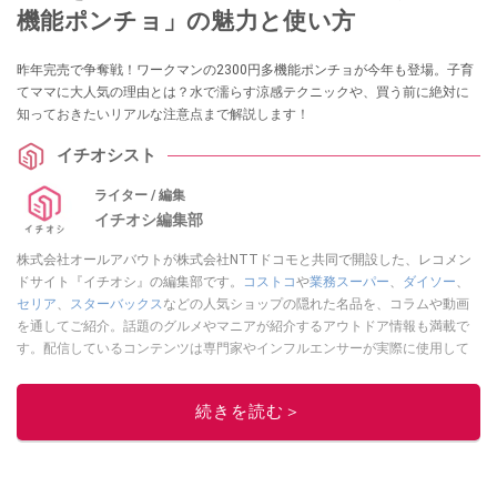
機能ポンチョ」の魅力と使い方
昨年完売で争奪戦！ワークマンの2300円多機能ポンチョが今年も登場。子育
てママに大人気の理由とは？水で濡らす涼感テクニックや、買う前に絶対に
知っておきたいリアルな注意点まで解説します！
イチオシスト
ライター / 編集
イチオシ編集部
株式会社オールアバウトが株式会社NTTドコモと共同で開設した、レコメン
ドサイト『イチオシ』の編集部です。
コストコ
や
業務スーパー
、
ダイソー
、
セリア
、
スターバックス
などの人気ショップの隠れた名品を、コラムや動画
を通してご紹介。話題のグルメやマニアが紹介するアウトドア情報も満載で
す。配信しているコンテンツは専門家やインフルエンサーが実際に使用して
レビューしています。毎日トレンド情報をお届けしているので、ぜひ
Google
ニュースでフォロー
してください！
続きを読む＞
このイチオシストの他の記事を読む