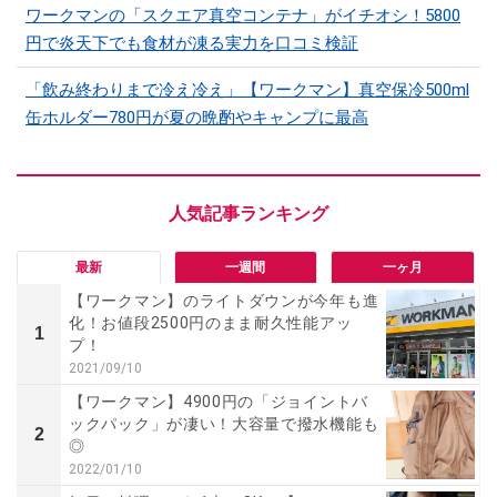
ワークマンの「スクエア真空コンテナ」がイチオシ！5800
円で炎天下でも食材が凍る実力を口コミ検証
「飲み終わりまで冷え冷え」【ワークマン】真空保冷500ml
缶ホルダー780円が夏の晩酌やキャンプに最高
最新
一週間
一ヶ月
【ワークマン】のライトダウンが今年も進
化！お値段2500円のまま耐久性能アッ
1
プ！
2021/09/10
【ワークマン】4900円の「ジョイントバ
ックパック」が凄い！大容量で撥水機能も
2
◎
2022/01/10