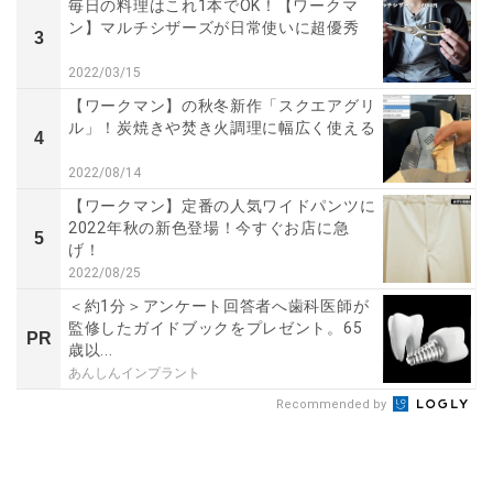
毎日の料理はこれ1本でOK！【ワークマ
ン】マルチシザーズが日常使いに超優秀
3
2022/03/15
【ワークマン】の秋冬新作「スクエアグリ
ル」！炭焼きや焚き火調理に幅広く使える
4
2022/08/14
【ワークマン】定番の人気ワイドパンツに
2022年秋の新色登場！今すぐお店に急
5
げ！
2022/08/25
＜約1分＞アンケート回答者へ歯科医師が
監修したガイドブックをプレゼント。65
PR
歳以...
あんしんインプラント
Recommended by