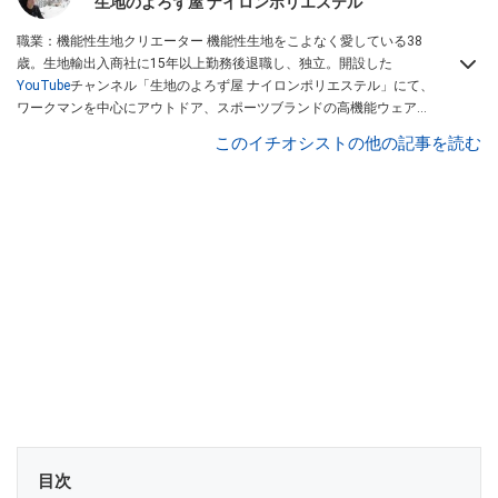
生地のよろず屋 ナイロンポリエステル
職業：機能性生地クリエーター 機能性生地をこよなく愛している38
歳。生地輸出入商社に15年以上勤務後退職し、独立。開設した
YouTube
チャンネル「生地のよろず屋 ナイロンポリエステル」にて、
ワークマンを中心にアウトドア、スポーツブランドの高機能ウェアを
配信している。Instagramでも情報発信している
このイチオシストの他の記事を読む
目次