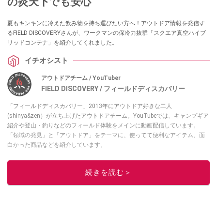
の炎天下でも安心
夏もキンキンに冷えた飲み物を持ち運びたい方へ！アウトドア情報を発信す
るFIELD DISCOVERYさんが、ワークマンの保冷力抜群「スクエア真空ハイブ
リッドコンテナ」を紹介してくれました。
イチオシスト
アウトドアチーム / YouTuber
FIELD DISCOVERY / フィールドディスカバリー
「フィールドディスカバリー」2013年にアウトドア好きな二人
(shinya&zen）が立ち上げたアウトドアチーム。YouTubeでは、キャンプギア
紹介や登山・釣りなどのフィールド体験をメインに動画配信しています。
「領域の発見」と「アウトドア」をテーマに、使ってて便利なアイテム、面
白かった商品などを紹介しています。
・YouTubeチャンネルは
こちら
・Instagramは
こちら
続きを読む＞
このイチオシストの他の記事を読む