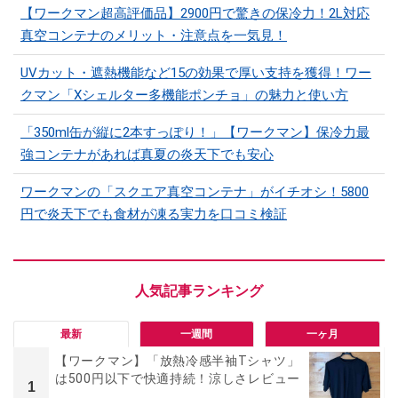
【ワークマン超高評価品】2900円で驚きの保冷力！2L対応
真空コンテナのメリット・注意点を一気見！
UVカット・遮熱機能など15の効果で厚い支持を獲得！ワー
クマン「Xシェルター多機能ポンチョ」の魅力と使い方
「350ml缶が縦に2本すっぽり！」【ワークマン】保冷力最
強コンテナがあれば真夏の炎天下でも安心
ワークマンの「スクエア真空コンテナ」がイチオシ！5800
円で炎天下でも食材が凍る実力を口コミ検証
最新
一週間
一ヶ月
【ワークマン】「放熱冷感半袖Tシャツ」
は500円以下で快適持続！涼しさレビュー
1