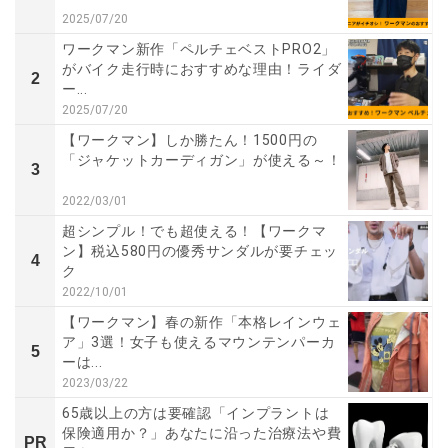
2025/07/20
ワークマン新作「ペルチェベストPRO2」
がバイク走行時におすすめな理由！ライダ
2
ー...
2025/07/20
【ワークマン】しか勝たん！1500円の
「ジャケットカーディガン」が使える～！
3
2022/03/01
超シンプル！でも超使える！【ワークマ
ン】税込580円の優秀サンダルが要チェッ
4
ク
2022/10/01
【ワークマン】春の新作「本格レインウェ
ア」3選！女子も使えるマウンテンパーカ
5
ーは...
2023/03/22
65歳以上の方は要確認「インプラントは
保険適用か？」あなたに沿った治療法や費
PR