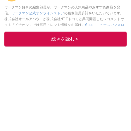
ワークマン好きの編集部員が、ワークマンの人気商品やおすすめ商品を発
信。
ワークマン公式オンラインストア
の画像使用許諾をいただいています。
株式会社オールアバウトが株式会社NTTドコモと共同開設したレコメンドサ
イト「イチオシ」では毎日トレンド情報をお届け。
Googleニュースでフォロ
ー
してください！
続きを読む＞
このイチオシストの他の記事を読む