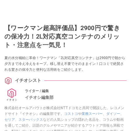
【ワークマン超高評価品】2900円で驚き
の保冷力！2L対応真空コンテナのメリッ
ト・注意点を一気見！
夏の水分補給に革命！ワークマン「2L対応真空コンテナ」は2900円で朝から
夕方まで冷え冷えをキープ。移し替え不要でそのままイン！口コミで絶賛さ
れる驚きの保冷力と便利な活用術をご紹介します。
イチオシスト
ライター / 編集
イチオシ編集部
株式会社オールアバウトが株式会社NTTドコモと共同で開設した、レコメン
ドサイト『イチオシ』の編集部です。
コストコ
や
業務スーパー
、
ダイソー
、
セリア
、
スターバックス
などの人気ショップの隠れた名品を、コラムや動画
を通してご紹介。話題のグルメやマニアが紹介するアウトドア情報も満載で