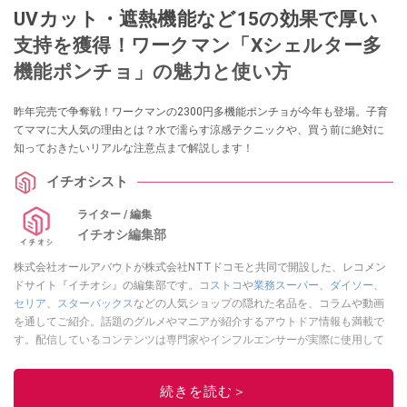
UVカット・遮熱機能など15の効果で厚い
支持を獲得！ワークマン「Xシェルター多
機能ポンチョ」の魅力と使い方
昨年完売で争奪戦！ワークマンの2300円多機能ポンチョが今年も登場。子育
てママに大人気の理由とは？水で濡らす涼感テクニックや、買う前に絶対に
知っておきたいリアルな注意点まで解説します！
イチオシスト
ライター / 編集
イチオシ編集部
株式会社オールアバウトが株式会社NTTドコモと共同で開設した、レコメン
ドサイト『イチオシ』の編集部です。
コストコ
や
業務スーパー
、
ダイソー
、
セリア
、
スターバックス
などの人気ショップの隠れた名品を、コラムや動画
を通してご紹介。話題のグルメやマニアが紹介するアウトドア情報も満載で
す。配信しているコンテンツは専門家やインフルエンサーが実際に使用して
レビューしています。毎日トレンド情報をお届けしているので、ぜひ
Google
ニュースでフォロー
してください！
続きを読む＞
このイチオシストの他の記事を読む