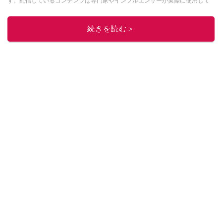
す。配信しているコンテンツは専門家やインフルエンサーが実際に使用して
レビューしています。毎日トレンド情報をお届けしているので、ぜひ
Google
ニュースでフォロー
してください！
続きを読む＞
このイチオシストの他の記事を読む