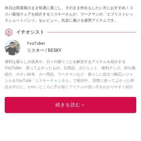
休日は部屋着のまま快適に過ごし、そのまま外出もしたい方におすすめ！コ
スパ最強ウェアを紹介するリスキーさんが、ワークマンの「エブリストレッ
チショートパンツ」をレビュー。気楽に履ける優秀アイテムです。
イチオシスト
YouTuber
リスキー / RESKY
便利な暮らしの道具や、日々の困りごとを解決するアイテムを紹介する
YouTuber。 買ってよかったもの、日用品、ガジェット、便利グッズ、持ち物
紹介、小さい財布、カー用品、ワークマンなど、暮らしに役立つ幅広いジャ
ンルをYouTube「
リスキーチャンネル
」で発信中。 実際に使ってよかった商
品を中心に、かゆいところに手が届くアイテムや使い方をわかりやすく紹介
しています。 ブログは
こちら
から！
このイチオシストの他の記事を読む
続きを読む＞