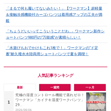
「まるで何も履いてないみたい！」【ワークマン】超軽量
＆接触冷感機能付カーゴパンツは着用感アップの工夫が満
載
「ちょうどいいってこういうことだわ...」ワークマン新作シ
ョートパンツ980円の“万能感”が素晴らしい！
「水遊びもおでかけもこれ1枚で！」ワークマンの“ド定
番”耐久撥水水陸両用ショートパンツで夏を満喫！
最新
一週間
一ヶ月
究極の湿度コントロール機能で蒸れゼロ！
ワークマン「カイテキ湿度ワークパンツ」
1
29...
2026/08/06