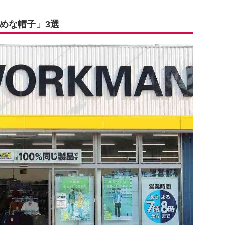
めな帽子」3選