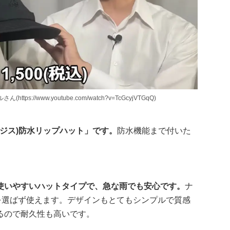
://www.youtube.com/watch?v=TcGcyjVTGqQ)
ージス)防水リップハット」です。
防水機能まで付いた
使いやすいハットタイプで、急な雨でも安心です。
ナ
を選ばず使えます。デザインもとてもシンプルで質感
るので耐久性も高いです。