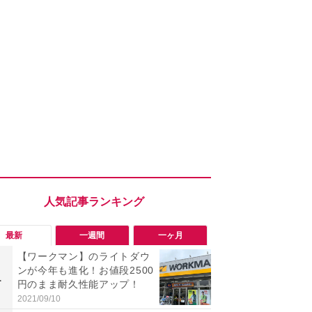
最新
一週間
一ヶ月
【ワークマン】のライトダウ
「ワークマ
ンが今年も進化！お値段2500
うならこれ
1
1
円のまま耐久性能アップ！
感抜群！蒸れ
サンダル
2021/09/10
2026/08/02