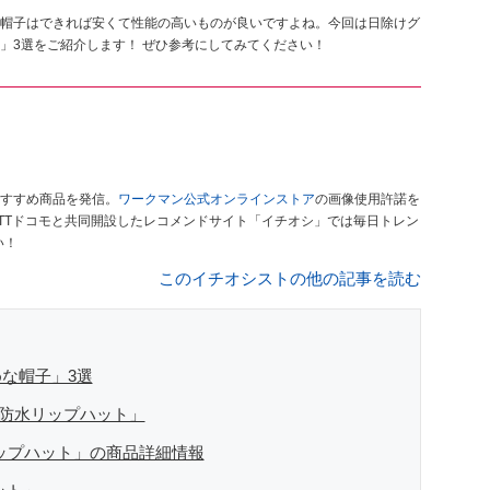
帽子はできれば安くて性能の高いものが良いですよね。今回は日除けグ
」3選をご紹介します！ ぜひ参考にしてみてください！
すすめ商品を発信。
ワークマン公式オンラインストア
の画像使用許諾を
TTドコモと共同開設したレコメンドサイト「イチオシ」では毎日トレン
い！
このイチオシストの他の記事を読む
な帽子」3選
)防水リップハット」
リップハット」の商品詳細情報