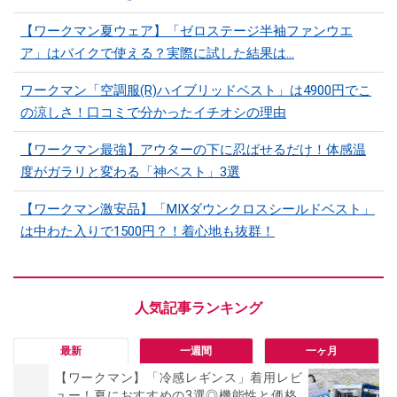
【ワークマン夏ウェア】「ゼロステージ半袖ファンウエ
ア」はバイクで使える？実際に試した結果は…
ワークマン「空調服(R)ハイブリッドベスト」は4900円でこ
の涼しさ！口コミで分かったイチオシの理由
【ワークマン最強】アウターの下に忍ばせるだけ！体感温
度がガラリと変わる「神ベスト」3選
【ワークマン激安品】「MIXダウンクロスシールドベスト」
は中わた入りで1500円？！着心地も抜群！
最新
一週間
一ヶ月
【ワークマン】「冷感レギンス」着用レビ
ュー！夏におすすめの3選◎機能性と価格