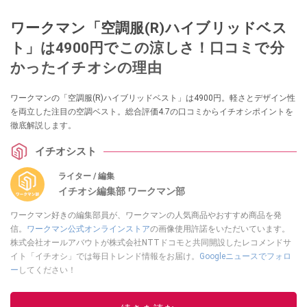
ワークマン「空調服(R)ハイブリッドベス
ト」は4900円でこの涼しさ！口コミで分
かったイチオシの理由
ワークマンの「空調服(R)ハイブリッドベスト」は4900円。軽さとデザイン性
を両立した注目の空調ベスト。総合評価4.7の口コミからイチオシポイントを
徹底解説します。
イチオシスト
ライター / 編集
イチオシ編集部 ワークマン部
ワークマン好きの編集部員が、ワークマンの人気商品やおすすめ商品を発
信。
ワークマン公式オンラインストア
の画像使用許諾をいただいています。
株式会社オールアバウトが株式会社NTTドコモと共同開設したレコメンドサ
イト「イチオシ」では毎日トレンド情報をお届け。
Googleニュースでフォロ
ー
してください！
このイチオシストの他の記事を読む