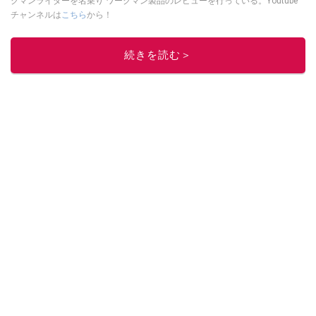
クマンライダーを名乗り ワークマン製品のレビューを行っている。Youtube
チャンネルは
こちら
から！
このイチオシストの他の記事を読む
続きを読む＞