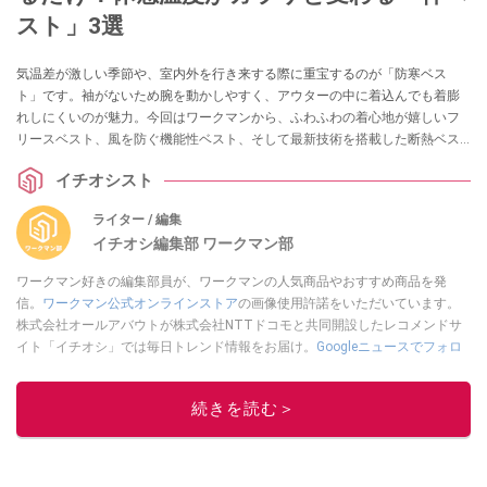
スト」3選
気温差が激しい季節や、室内外を行き来する際に重宝するのが「防寒ベス
ト」です。袖がないため腕を動かしやすく、アウターの中に着込んでも着膨
れしにくいのが魅力。今回はワークマンから、ふわふわの着心地が嬉しいフ
リースベスト、風を防ぐ機能性ベスト、そして最新技術を搭載した断熱ベス
トの3点をご紹介します。
イチオシスト
ライター / 編集
イチオシ編集部 ワークマン部
ワークマン好きの編集部員が、ワークマンの人気商品やおすすめ商品を発
信。
ワークマン公式オンラインストア
の画像使用許諾をいただいています。
株式会社オールアバウトが株式会社NTTドコモと共同開設したレコメンドサ
イト「イチオシ」では毎日トレンド情報をお届け。
Googleニュースでフォロ
ー
してください！
このイチオシストの他の記事を読む
続きを読む＞