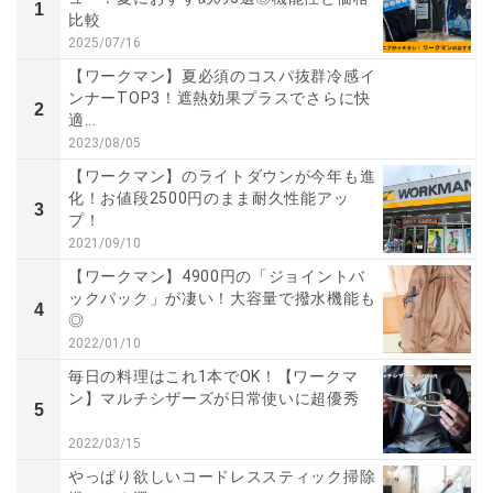
1
比較
2025/07/16
【ワークマン】夏必須のコスパ抜群冷感イ
ンナーTOP3！遮熱効果プラスでさらに快
2
適...
2023/08/05
【ワークマン】のライトダウンが今年も進
化！お値段2500円のまま耐久性能アッ
3
プ！
2021/09/10
【ワークマン】4900円の「ジョイントバ
ックパック」が凄い！大容量で撥水機能も
4
◎
2022/01/10
毎日の料理はこれ1本でOK！【ワークマ
ン】マルチシザーズが日常使いに超優秀
5
2022/03/15
やっぱり欲しいコードレススティック掃除