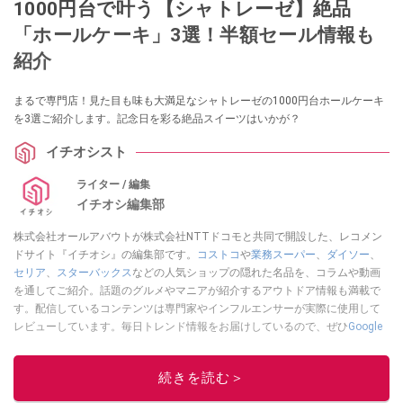
1000円台で叶う【シャトレーゼ】絶品
「ホールケーキ」3選！半額セール情報も
紹介
まるで専門店！見た目も味も大満足なシャトレーゼの1000円台ホールケーキ
を3選ご紹介します。記念日を彩る絶品スイーツはいかが？
イチオシスト
ライター / 編集
イチオシ編集部
株式会社オールアバウトが株式会社NTTドコモと共同で開設した、レコメン
ドサイト『イチオシ』の編集部です。
コストコ
や
業務スーパー
、
ダイソー
、
セリア
、
スターバックス
などの人気ショップの隠れた名品を、コラムや動画
を通してご紹介。話題のグルメやマニアが紹介するアウトドア情報も満載で
す。配信しているコンテンツは専門家やインフルエンサーが実際に使用して
レビューしています。毎日トレンド情報をお届けしているので、ぜひ
Google
ニュースでフォロー
してください！
このイチオシストの他の記事を読む
続きを読む＞