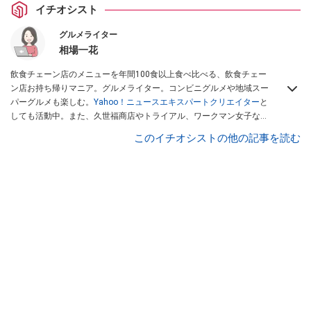
イチオシスト
グルメライター
相場一花
飲食チェーン店のメニューを年間100食以上食べ比べる、飲食チェー
ン店お持ち帰りマニア。グルメライター。コンビニグルメや地域スー
パーグルメも楽しむ。
Yahoo！ニュースエキスパートクリエイター
と
しても活動中。また、久世福商店やトライアル、ワークマン女子など
話題のショップにも足を運ぶ。晋遊舎「LDK」や
「360LiFE」
、
このイチオシストの他の記事を読む
KADOKAWA
「レタスクラブ」
、集英社「週刊プレイボーイ」、宝島
社「おいしい！ シャトレーゼBOOK」などでグルメライター、食の専
門家として出演実績あり。