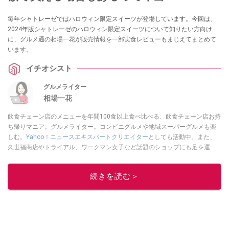
毎年シャトレーゼではハロウィン限定スイーツが登場しています。今回は、
2024年版シャトレーゼのハロウィン限定スイーツについて知りたい方向け
に、グルメ通の相場一花が販売情報を一部実食レビューもまじえてまとめて
います。
イチオシスト
グルメライター
相場一花
飲食チェーン店のメニューを年間100食以上食べ比べる、飲食チェーン店お持
ち帰りマニア。グルメライター。コンビニグルメや地域スーパーグルメも楽
しむ。
Yahoo！ニュースエキスパートクリエイター
としても活動中。また、
久世福商店やトライアル、ワークマン女子など話題のショップにも足を運
ぶ。晋遊舎「LDK」や
「360LiFE」
、KADOKAWA
「レタスクラブ」
、集英社
「週刊プレイボーイ」、宝島社「おいしい！ シャトレーゼBOOK」などでグ
続きを読む＞
ルメライター、食の専門家として出演実績あり。
このイチオシストの他の記事を読む