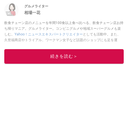
グルメライター
相場一花
飲食チェーン店のメニューを年間100食以上食べ比べる、飲食チェーン店お持
ち帰りマニア。グルメライター。コンビニグルメや地域スーパーグルメも楽
しむ。
Yahoo！ニュースエキスパートクリエイター
としても活動中。また、
久世福商店やトライアル、ワークマン女子など話題のショップにも足を運
ぶ。晋遊舎「LDK」や
「360LiFE」
、KADOKAWA
「レタスクラブ」
、集英社
「週刊プレイボーイ」、宝島社「おいしい！ シャトレーゼBOOK」などでグ
続きを読む＞
ルメライター、食の専門家として出演実績あり。
このイチオシストの他の記事を読む