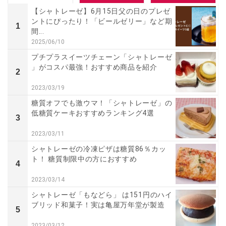
【シャトレーゼ】6月15日父の日のプレゼ
ントにぴったり！「ビールゼリー」など期
1
間...
2025/06/10
プチプラスイーツチェーン「シャトレーゼ
」がコスパ最強！おすすめ商品を紹介
2
2023/03/19
糖質オフでも激ウマ！「シャトレーゼ」の
低糖質ケーキおすすめランキング4選
3
2023/03/11
シャトレーゼの冷凍ピザは糖質86％カッ
ト！ 糖質制限中の方におすすめ
4
2023/03/14
シャトレーゼ「もなどら」 は151円のハイ
ブリッド和菓子！実は亀屋万年堂が製造
5
2023/03/12