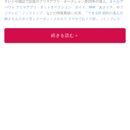
テレビや雑誌で話題のフリマアプリ・オークション歴20年の達人。
オールア
バウト フリマアプリ・ネットオークション ガイド
。
NHK「あさイチ」
や
フ
ジテレビ「ノンストップ」
などの情報番組に出演。
『できるfit 節約の達人川
崎さちえのポイ活＋クーポン＋メルカリ スマホでおトク術』（インプレス
刊）
、
『「ゆる副業」のはじめかた メルカリ スマホ1つでスキマ時間に効率
的に稼ぐ！』（翔泳社刊）
ほか著書多数。ブログは
「川崎さちえのごちゃま
続きを読む＞
ぜ日記」
。
■経歴：2003年、夫が子育てをするために、突然会社を辞める。翌月からの
給料が０円になり、家にいながら、しかも空いた時間でできるオークション
に目をつける。しかし、取引の仕方がわからずに、まずは落札者として参
加。その後、出品者側にまわり、家の中の物を出品しまくる。出品する物が
ほぼなくなってからは、仕入れを経験。ネットオークションを生活の一部に
取り入れるべく、「ネットオークションやフリマアプリは生活のインフラに
なる」という考えを持つ。また消費税増税の社会においては、ネットオーク
ションやフリマアプリが家計の救世主になりえると考え、業者とは違う視点
でユーザーとして参加中。
このイチオシストの他の記事を読む