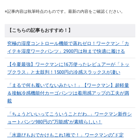
※記事内容は執筆時点のものです。最新の内容をご確認ください。
【こちらの記事もおすすめ！】
究極の湿度コントロール機能で蒸れゼロ！ワークマン「カ
イテキ湿度ワークパンツ」2900円は秋まで快適に履ける
【今夏最強】ワークマンに16万使ったレビュアーが「トッ
プクラス」と太鼓判！1500円の冷感スラックスが凄い
「まるで何も履いてないみたい！」【ワークマン】超軽量
＆接触冷感機能付カーゴパンツは着用感アップの工夫が満
載
「ちょうどいいってこういうことだわ...」ワークマン新作シ
ョートパンツ980円の“万能感”が素晴らしい！
「水遊びもおでかけもこれ1枚で！」ワークマンの“ド定