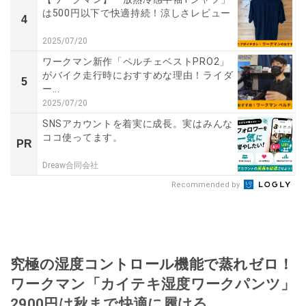
は500円以下で快適持続！涼しさレビュー
4
2025/07/20
ワークマン新作「ペルチェベストPRO2」
がバイク走行時におすすめな理由！ライダ
5
ー...
2025/07/20
SNSアカウントを着実に成長。実はみんな
ココ使ってます。
PR
Dreaw合同会社
Recommended by
究極の湿度コントロール機能で蒸れゼロ！
ワークマン「カイテキ湿度ワークパンツ」
2900円は秋まで快適に履ける