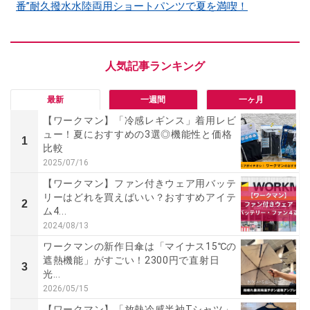
番”耐久撥水水陸両用ショートパンツで夏を満喫！
最新
一週間
一ヶ月
【ワークマン】「冷感レギンス」着用レビ
ュー！夏におすすめの3選◎機能性と価格
1
比較
2025/07/16
【ワークマン】ファン付きウェア用バッテ
リーはどれを買えばいい？おすすめアイテ
2
ム4...
2024/08/13
ワークマンの新作日傘は「マイナス15℃の
遮熱機能」がすごい！2300円で直射日
3
光...
2026/05/15
【ワークマン】「放熱冷感半袖Tシャツ」