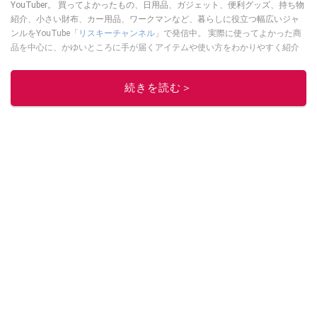
YouTuber。 買ってよかったもの、日用品、ガジェット、便利グッズ、持ち物
紹介、小さい財布、カー用品、ワークマンなど、暮らしに役立つ幅広いジャ
ンルをYouTube「
リスキーチャンネル
」で発信中。 実際に使ってよかった商
品を中心に、かゆいところに手が届くアイテムや使い方をわかりやすく紹介
しています。 ブログは
こちら
から！
このイチオシストの他の記事を読む
続きを読む＞