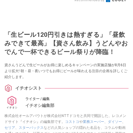
Recommended by
「生ビール120円引きは熱すぎる」「昼飲
みできて最高」【資さん飲み】うどんやお
でんで一杯できるビール祭りが降臨！
資さんうどんで生ビールがお得に楽しめるキャンペーンの実施店舗が8月6日
より拡大! 朝・昼・夜いつでもお得にビールが味わえる注目の企画を詳しくご
紹介します。
イチオシスト
ライター / 編集
イチオシ編集部
株式会社オールアバウトが株式会社NTTドコモと共同で開設した、レコメン
ドサイト『イチオシ』の編集部です。
コストコ
や
業務スーパー
、
ダイソー
、
セリア
、
スターバックス
などの人気ショップの隠れた名品を、コラムや動画