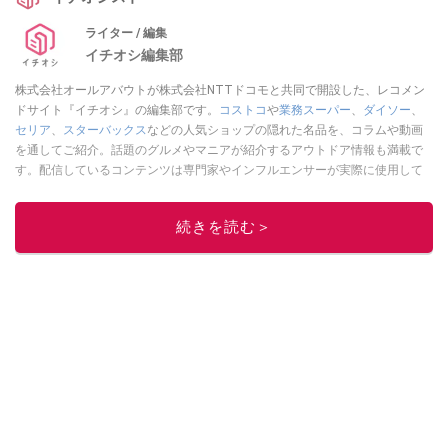
ライター / 編集
イチオシ編集部
株式会社オールアバウトが株式会社NTTドコモと共同で開設した、レコメン
ドサイト『イチオシ』の編集部です。
コストコ
や
業務スーパー
、
ダイソー
、
セリア
、
スターバックス
などの人気ショップの隠れた名品を、コラムや動画
を通してご紹介。話題のグルメやマニアが紹介するアウトドア情報も満載で
す。配信しているコンテンツは専門家やインフルエンサーが実際に使用して
レビューしています。毎日トレンド情報をお届けしているので、ぜひ
Google
ニュースでフォロー
してください！
続きを読む＞
このイチオシストの他の記事を読む