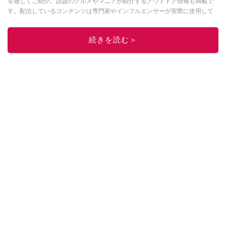
を通してご紹介。話題のグルメやマニアが紹介するアウトドア情報も満載で
す。配信しているコンテンツは専門家やインフルエンサーが実際に使用して
レビューしています。毎日トレンド情報をお届けしているので、ぜひ
Google
ニュースでフォロー
してください！
続きを読む＞
このイチオシストの他の記事を読む