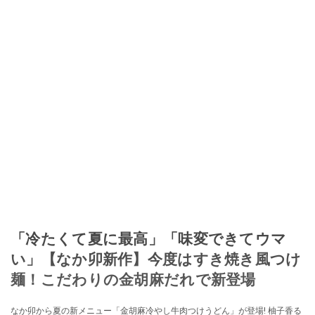
「冷たくて夏に最高」「味変できてウマ
い」【なか卯新作】今度はすき焼き風つけ
麺！こだわりの金胡麻だれで新登場
なか卯から夏の新メニュー「金胡麻冷やし牛肉つけうどん」が登場! 柚子香る