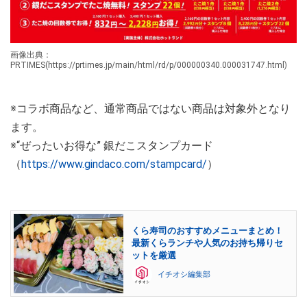
画像出典：
PRTIMES(https://prtimes.jp/main/html/rd/p/000000340.000031747.html)
※コラボ商品など、通常商品ではない商品は対象外となり
ます。
※“ぜったいお得な” 銀だこスタンプカード
（
https://www.gindaco.com/stampcard/
）
くら寿司のおすすめメニューまとめ！
最新くらランチや人気のお持ち帰りセ
ットを厳選
イチオシ編集部