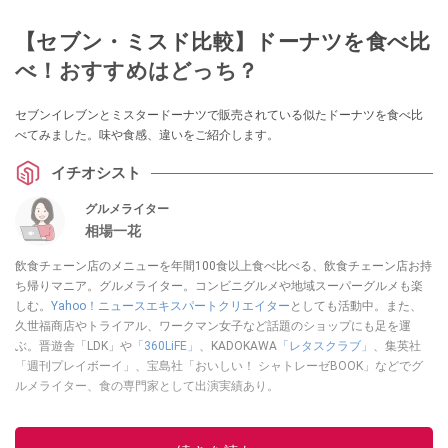
【セブン・ミスド比較】ドーナツを食べ比
べ！おすすめはどっち？
セブンイレブンとミスタードーナツで販売されている似たドーナツを食べ比
べてみました。味や食感、違いをご紹介します。
イチオシスト
グルメライター
相場一花
飲食チェーン店のメニューを年間100食以上食べ比べる、飲食チェーン店お持
ち帰りマニア。グルメライター。コンビニグルメや地域スーパーグルメも楽
しむ。
Yahoo！ニュースエキスパートクリエイター
としても活動中。また、
久世福商店やトライアル、ワークマン女子など話題のショップにも足を運
ぶ。晋遊舎「LDK」や
「360LiFE」
、KADOKAWA
「レタスクラブ」
、集英社
「週刊プレイボーイ」、宝島社「おいしい！ シャトレーゼBOOK」などでグ
ルメライター、食の専門家として出演実績あり。
このイチオシストの他の記事を読む