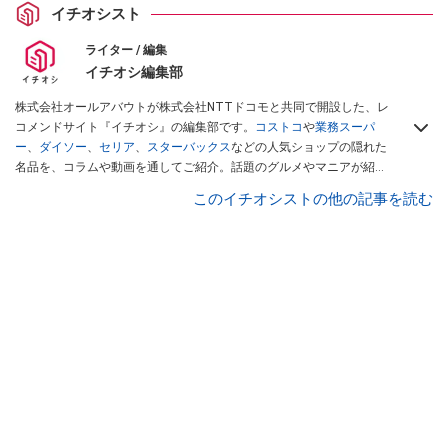
イチオシスト
ライター / 編集
イチオシ編集部
株式会社オールアバウトが株式会社NTTドコモと共同で開設した、レ
コメンドサイト『イチオシ』の編集部です。
コストコ
や
業務スーパ
ー
、
ダイソー
、
セリア
、
スターバックス
などの人気ショップの隠れた
名品を、コラムや動画を通してご紹介。話題のグルメやマニアが紹介
するアウトドア情報も満載です。配信しているコンテンツは専門家や
このイチオシストの他の記事を読む
インフルエンサーが実際に使用してレビューしています。毎日トレン
ド情報をお届けしているので、ぜひ
Googleニュースでフォロー
してく
ださい！