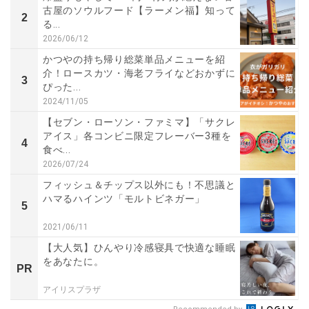
古屋のソウルフード【ラーメン福】知って
2
る...
2026/06/12
かつやの持ち帰り総菜単品メニューを紹
介！ロースカツ・海老フライなどおかずに
3
ぴった...
2024/11/05
【セブン・ローソン・ファミマ】「サクレ
アイス」各コンビニ限定フレーバー3種を
4
食べ...
2026/07/24
フィッシュ＆チップス以外にも！不思議と
ハマるハインツ「モルトビネガー」
5
2021/06/11
【大人気】ひんやり冷感寝具で快適な睡眠
をあなたに。
PR
アイリスプラザ