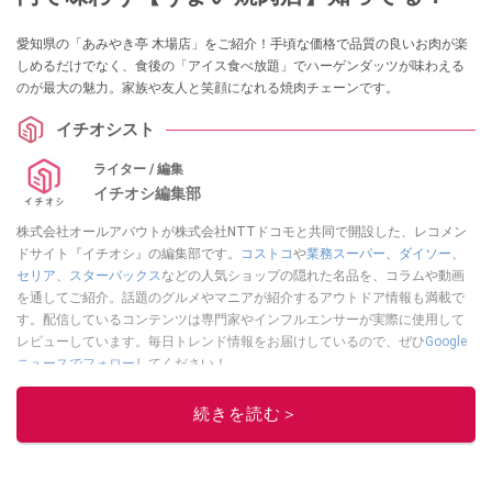
愛知県の「あみやき亭 木場店」をご紹介！手頃な価格で品質の良いお肉が楽
しめるだけでなく、食後の「アイス食べ放題」でハーゲンダッツが味わえる
のが最大の魅力。家族や友人と笑顔になれる焼肉チェーンです。
イチオシスト
ライター / 編集
イチオシ編集部
株式会社オールアバウトが株式会社NTTドコモと共同で開設した、レコメン
ドサイト『イチオシ』の編集部です。
コストコ
や
業務スーパー
、
ダイソー
、
セリア
、
スターバックス
などの人気ショップの隠れた名品を、コラムや動画
を通してご紹介。話題のグルメやマニアが紹介するアウトドア情報も満載で
す。配信しているコンテンツは専門家やインフルエンサーが実際に使用して
レビューしています。毎日トレンド情報をお届けしているので、ぜひ
Google
ニュースでフォロー
してください！
このイチオシストの他の記事を読む
続きを読む＞