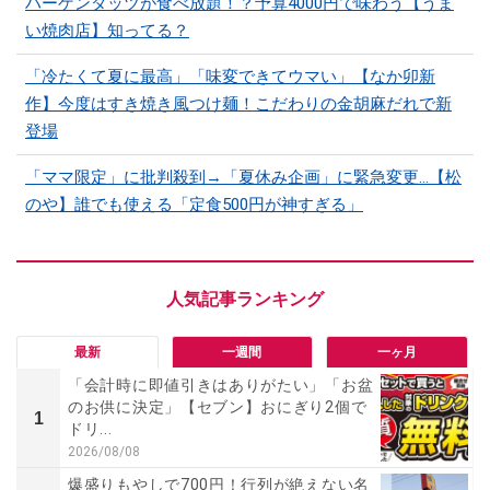
ハーゲンダッツが食べ放題！？予算4000円で味わう【うま
い焼肉店】知ってる？
「冷たくて夏に最高」「味変できてウマい」【なか卯新
作】今度はすき焼き風つけ麺！こだわりの金胡麻だれで新
登場
「ママ限定」に批判殺到→「夏休み企画」に緊急変更…【松
のや】誰でも使える「定食500円が神すぎる」
最新
一週間
一ヶ月
「会計時に即値引きはありがたい」「お盆
のお供に決定」【セブン】おにぎり2個で
1
ドリ...
2026/08/08
爆盛りもやしで700円！行列が絶えない名