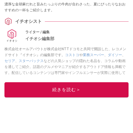
濃厚な金胡麻だれと旨みたっぷりの牛肉が合わさった、夏にぴったりなおお
すすめの一杯をご紹介します。
イチオシスト
ライター / 編集
イチオシ編集部
株式会社オールアバウトが株式会社NTTドコモと共同で開設した、レコメン
ドサイト『イチオシ』の編集部です。
コストコ
や
業務スーパー
、
ダイソー
、
セリア
、
スターバックス
などの人気ショップの隠れた名品を、コラムや動画
を通してご紹介。話題のグルメやマニアが紹介するアウトドア情報も満載で
す。配信しているコンテンツは専門家やインフルエンサーが実際に使用して
レビューしています。毎日トレンド情報をお届けしているので、ぜひ
Google
ニュースでフォロー
してください！
続きを読む＞
このイチオシストの他の記事を読む