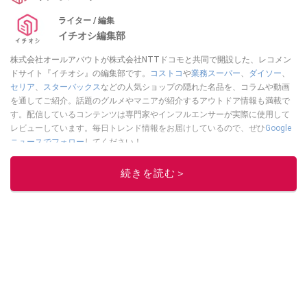
ライター / 編集
イチオシ編集部
株式会社オールアバウトが株式会社NTTドコモと共同で開設した、レコメン
ドサイト『イチオシ』の編集部です。
コストコ
や
業務スーパー
、
ダイソー
、
セリア
、
スターバックス
などの人気ショップの隠れた名品を、コラムや動画
を通してご紹介。話題のグルメやマニアが紹介するアウトドア情報も満載で
す。配信しているコンテンツは専門家やインフルエンサーが実際に使用して
レビューしています。毎日トレンド情報をお届けしているので、ぜひ
Google
ニュースでフォロー
してください！
このイチオシストの他の記事を読む
続きを読む＞