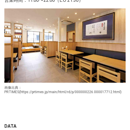
営業時間：11:00〜22:00（L.O 21:30）
画像出典：
PRTIMES(https://prtimes.jp/main/html/rd/p/000000226.000017712.html)
DATA