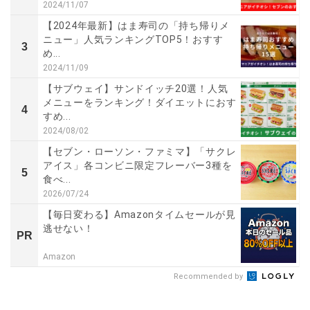
2024/11/07
【2024年最新】はま寿司の「持ち帰りメ
ニュー」人気ランキングTOP5！おすす
3
め...
2024/11/09
【サブウェイ】サンドイッチ20選！人気
メニューをランキング！ダイエットにおす
4
すめ...
2024/08/02
【セブン・ローソン・ファミマ】「サクレ
アイス」各コンビニ限定フレーバー3種を
5
食べ...
2026/07/24
【毎日変わる】Amazonタイムセールが見
逃せない！
PR
Amazon
Recommended by