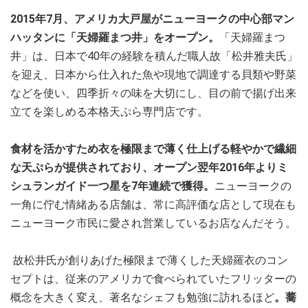
2015年7月、アメリカ大戸屋がニューヨークの中心部マン
ハッタンに「天婦羅まつ井」をオープン。
「天婦羅まつ
井」は、
日本で40年の経験を積んだ職人故「松井雅夫氏」
を迎え、日本から仕入れた魚や現地で調達する貝類や野菜
などを使い、四季折々の味を大切にし、目の前で揚げ出来
立てを楽しめる本格天ぷら専門店です。
食材を活かすため衣を極限まで薄く仕上げる軽やかで繊細
な天ぷらが提供されており、オープン翌年2016年よりミ
シュランガイド一つ星を7年連続で獲得。
ニューヨークの
一角に佇む情緒ある店舗は、常に高評価な店として現在も
ニューヨーク市民に愛され営業しているお店なんだそう。
故松井氏が創りあげた極限まで薄くした天婦羅衣のコン
セプトは、従来のアメリカで食べられていたフリッターの
概念を大きく変え、著名なシェフも勉強に訪れるほど
。蕎