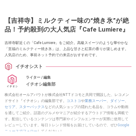
【吉祥寺】ミルクティー味の“焼き氷”が絶
品！予約殺到の大人気店『Cafe Lumiere』
吉祥寺駅近くの「Cafe Lumiere」をご紹介。高級スイーツのような華やかな
「至福のミルクティー焼き氷」は、上品な甘さと紅茶の香りが楽しめます。
人気店のため、事前ネット予約での来店がおすすめです。
イチオシスト
ライター / 編集
イチオシ編集部
株式会社オールアバウトが株式会社NTTドコモと共同で開設した、レコメン
ドサイト『イチオシ』の編集部です。
コストコ
や
業務スーパー
、
ダイソー
、
セリア
、
スターバックス
などの人気ショップの隠れた名品を、コラムや動画
を通してご紹介。話題のグルメやマニアが紹介するアウトドア情報も満載で
す。配信しているコンテンツは専門家やインフルエンサーが実際に使用して
レビューしています。毎日トレンド情報をお届けしているので、ぜひ
Google
ニュースでフォロー
してください！