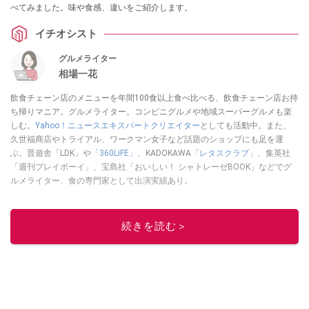
べてみました。味や食感、違いをご紹介します。
イチオシスト
グルメライター
相場一花
飲食チェーン店のメニューを年間100食以上食べ比べる、飲食チェーン店お持
ち帰りマニア。グルメライター。コンビニグルメや地域スーパーグルメも楽
しむ。
Yahoo！ニュースエキスパートクリエイター
としても活動中。また、
久世福商店やトライアル、ワークマン女子など話題のショップにも足を運
ぶ。晋遊舎「LDK」や
「360LiFE」
、KADOKAWA
「レタスクラブ」
、集英社
「週刊プレイボーイ」、宝島社「おいしい！ シャトレーゼBOOK」などでグ
ルメライター、食の専門家として出演実績あり。
このイチオシストの他の記事を読む
続きを読む＞