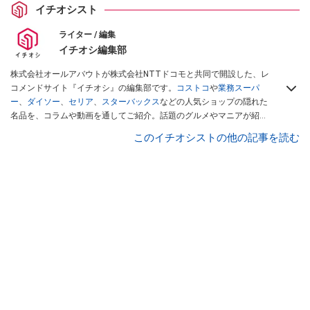
イチオシスト
ライター / 編集
イチオシ編集部
株式会社オールアバウトが株式会社NTTドコモと共同で開設した、レ
コメンドサイト『イチオシ』の編集部です。
コストコ
や
業務スーパ
ー
、
ダイソー
、
セリア
、
スターバックス
などの人気ショップの隠れた
名品を、コラムや動画を通してご紹介。話題のグルメやマニアが紹介
するアウトドア情報も満載です。配信しているコンテンツは専門家や
このイチオシストの他の記事を読む
インフルエンサーが実際に使用してレビューしています。毎日トレン
ド情報をお届けしているので、ぜひ
Googleニュースでフォロー
してく
ださい！