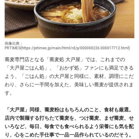
画像出典：
PRTIMES(https://prtimes.jp/main/html/rd/p/000000226.000017712.html)
蕎麦専門店となる「蕎麦処 大戸屋」では、これまでの
「大戸屋ごはん処」、「おかず処」ファンにも満足できる
よう、「ごはん処」の大戸屋と同様に、素材、調理にこだ
わり、さらに一手間を加えた、美味しい蕎麦が提供されま
す。
「大戸屋」同様、蕎麦粉はもちろんのこと、食材も厳選。
店内で製麺する打ちたて蕎麦を、つけ蕎麦、まぜ蕎麦、せ
いろなど、毎日、毎食でも食べられるよう栄養にも気を配
り、心をこめた手仕事で一品一品作られているのだそう。