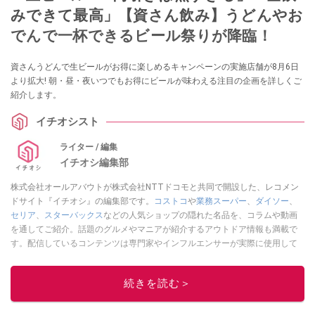
みできて最高」【資さん飲み】うどんやお
でんで一杯できるビール祭りが降臨！
資さんうどんで生ビールがお得に楽しめるキャンペーンの実施店舗が8月6日
より拡大! 朝・昼・夜いつでもお得にビールが味わえる注目の企画を詳しくご
紹介します。
イチオシスト
ライター / 編集
イチオシ編集部
株式会社オールアバウトが株式会社NTTドコモと共同で開設した、レコメン
ドサイト『イチオシ』の編集部です。
コストコ
や
業務スーパー
、
ダイソー
、
セリア
、
スターバックス
などの人気ショップの隠れた名品を、コラムや動画
を通してご紹介。話題のグルメやマニアが紹介するアウトドア情報も満載で
す。配信しているコンテンツは専門家やインフルエンサーが実際に使用して
レビューしています。毎日トレンド情報をお届けしているので、ぜひ
Google
ニュースでフォロー
してください！
続きを読む＞
このイチオシストの他の記事を読む