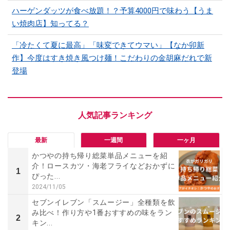
ハーゲンダッツが食べ放題！？予算4000円で味わう【うま
い焼肉店】知ってる？
「冷たくて夏に最高」「味変できてウマい」【なか卯新
作】今度はすき焼き風つけ麺！こだわりの金胡麻だれで新
登場
最新
一週間
一ヶ月
かつやの持ち帰り総菜単品メニューを紹
介！ロースカツ・海老フライなどおかずに
1
ぴった...
2024/11/05
セブンイレブン「スムージー」全種類を飲
み比べ！作り方や1番おすすめの味をラン
2
キン...