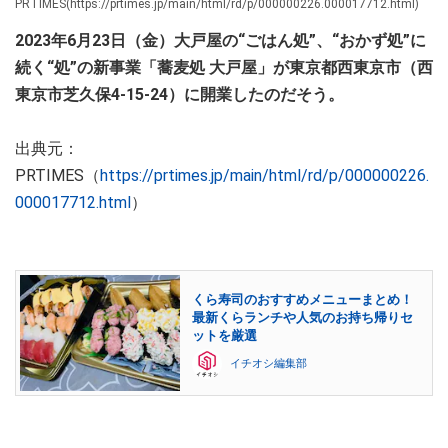
PRTIMES(https://prtimes.jp/main/html/rd/p/000000226.000017712.html)
2023年6月23日（金）大戸屋の“ごはん処”、“おかず処”に
続く“処”の新事業「蕎麦処 大戸屋」が東京都西東京市（西
東京市芝久保4-15-24）に開業したのだそう。
出典元：
PRTIMES（
https://prtimes.jp/main/html/rd/p/000000226.
000017712.html
）
くら寿司のおすすめメニューまとめ！
最新くらランチや人気のお持ち帰りセ
ットを厳選
イチオシ編集部