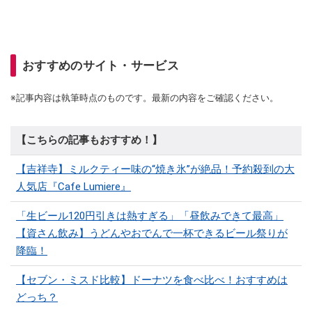
おすすめのサイト・サービス
※記事内容は執筆時点のものです。最新の内容をご確認ください。
【こちらの記事もおすすめ！】
【吉祥寺】ミルクティー味の“焼き氷”が絶品！予約殺到の大
人気店『Cafe Lumiere』
「生ビール120円引きは熱すぎる」「昼飲みできて最高」
【資さん飲み】うどんやおでんで一杯できるビール祭りが
降臨！
【セブン・ミスド比較】ドーナツを食べ比べ！おすすめは
どっち？