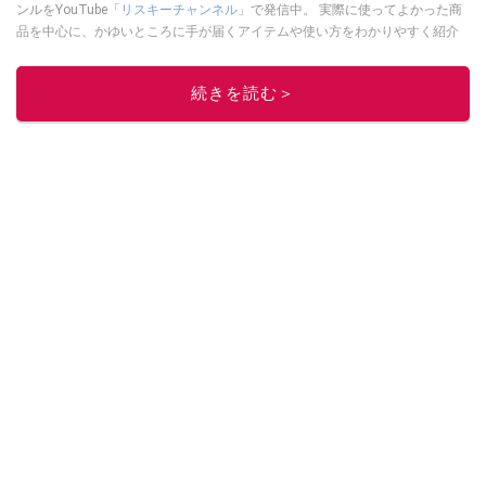
ンルをYouTube「
リスキーチャンネル
」で発信中。 実際に使ってよかった商
品を中心に、かゆいところに手が届くアイテムや使い方をわかりやすく紹介
しています。 ブログは
こちら
から！
このイチオシストの他の記事を読む
続きを読む＞