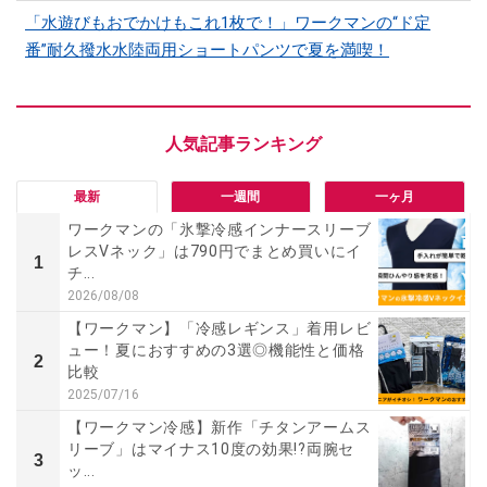
「水遊びもおでかけもこれ1枚で！」ワークマンの“ド定
番”耐久撥水水陸両用ショートパンツで夏を満喫！
最新
一週間
一ヶ月
ワークマンの「氷撃冷感インナースリーブ
レスVネック」は790円でまとめ買いにイ
1
チ...
2026/08/08
【ワークマン】「冷感レギンス」着用レビ
ュー！夏におすすめの3選◎機能性と価格
2
比較
2025/07/16
【ワークマン冷感】新作「チタンアームス
リーブ」はマイナス10度の効果!?両腕セ
3
ッ...