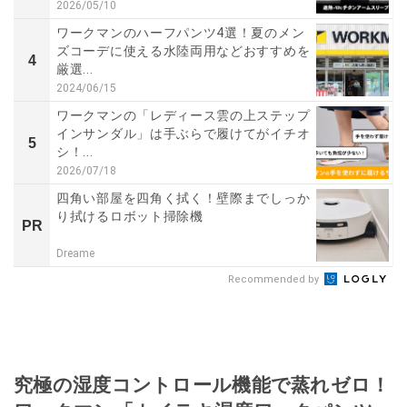
2026/05/10
ワークマンのハーフパンツ4選！夏のメン
ズコーデに使える水陸両用などおすすめを
4
厳選...
2024/06/15
ワークマンの「レディース雲の上ステップ
インサンダル」は手ぶらで履けてがイチオ
5
シ！...
2026/07/18
四角い部屋を四角く拭く！壁際までしっか
り拭けるロボット掃除機
PR
Dreame
Recommended by
究極の湿度コントロール機能で蒸れゼロ！