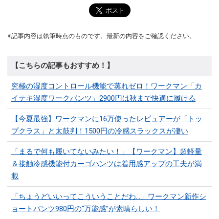
※記事内容は執筆時点のものです。最新の内容をご確認ください。
【こちらの記事もおすすめ！】
究極の湿度コントロール機能で蒸れゼロ！ワークマン「カ
イテキ湿度ワークパンツ」2900円は秋まで快適に履ける
【今夏最強】ワークマンに16万使ったレビュアーが「トッ
プクラス」と太鼓判！1500円の冷感スラックスが凄い
「まるで何も履いてないみたい！」【ワークマン】超軽量
＆接触冷感機能付カーゴパンツは着用感アップの工夫が満
載
「ちょうどいいってこういうことだわ...」ワークマン新作シ
ョートパンツ980円の“万能感”が素晴らしい！