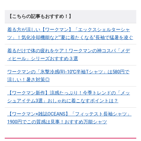
【こちらの記事もおすすめ！】
着る方が涼しい【ワークマン】「エックスシェルターシャ
ツ」！気化冷却機能など“夏に着たくなる”長袖で猛暑を凌ぐ
着るだけで体の疲れをケア！ワークマンの神コスパ「メデ
ィヒール」シリーズおすすめ３選
ワークマンの「氷撃冷感(R)-10℃半袖Tシャツ」は580円で
涼しい！暑さ対策◎
【ワークマン新作】涼感たっぷり！今季トレンドの「メッ
シュアイテム3選」おしゃれに着こなすポイントは？
【ワークマン×雑誌OCEANS】「フィッテスト長袖シャツ」
1900円でこの質感は見事！おすすめ万能シャツ