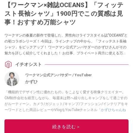
【ワークマン×雑誌OCEANS】「フィッテ
スト長袖シャツ」1900円でこの質感は見
事！おすすめ万能シャツ
ワークマンの春夏の新作で登場した、男性向けライフスタイル誌”OCEANS”と
の初コラボシリーズ！ 今回は、ラインナップの中から、「フィッテスト長袖
シャツ」をピックアップ！ ワークマン公式アンバサダーのかずひさんがその
魅力を詳しく紹介してくれました！ お仕事、プライベート両方に使える万能
アイテムなんだとか。ぜひチェックしてみてください！
イチオシスト
ワークマン公式アンバサダー / YouTuber
かずひ
「機能的でデザイン性に優れたもの」をこよなく愛する映像クリエイター。
CM制作会社を経営しながら、毎週末は野へ繰り出しキャンプをして過ごすの
がルーティーン。カメラ/ガジェット/キャンプ/ファッション/インテリアをキ
ーワードとした商品レビューやVlogをYouTubeチャンネル「
かずひちゃんね
る
」で発信中。最近は全身ワークマンで過ごしている自称 #ワークマンおじさ
ん である。
Twitter
はこちら。
続きを読む＞
このイチオシストの他の記事を読む