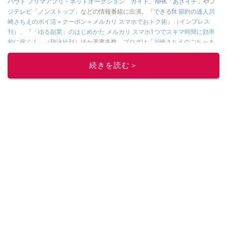
バウト フリマアプリ・ネットオークション ガイド
。
NHK「あさイチ」
や
フ
ジテレビ「ノンストップ」
などの情報番組に出演。
『できるfit 節約の達人川
崎さちえのポイ活＋クーポン＋メルカリ スマホでおトク術』（インプレス
刊）
、
『「ゆる副業」のはじめかた メルカリ スマホ1つでスキマ時間に効率
的に稼ぐ！』（翔泳社刊）
ほか著書多数。ブログは
「川崎さちえのごちゃま
ぜ日記」
。
■経歴：2003年、夫が子育てをするために、突然会社を辞める。翌月からの
続きを読む＞
給料が０円になり、家にいながら、しかも空いた時間でできるオークション
に目をつける。しかし、取引の仕方がわからずに、まずは落札者として参
加。その後、出品者側にまわり、家の中の物を出品しまくる。出品する物が
ほぼなくなってからは、仕入れを経験。ネットオークションを生活の一部に
取り入れるべく、「ネットオークションやフリマアプリは生活のインフラに
なる」という考えを持つ。また消費税増税の社会においては、ネットオーク
ションやフリマアプリが家計の救世主になりえると考え、業者とは違う視点
でユーザーとして参加中。
このイチオシストの他の記事を読む