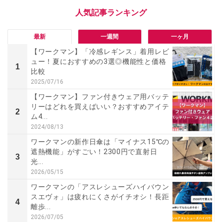
最新
一週間
一ヶ月
【ワークマン】「冷感レギンス」着用レビ
ュー！夏におすすめの3選◎機能性と価格
1
比較
2025/07/16
【ワークマン】ファン付きウェア用バッテ
リーはどれを買えばいい？おすすめアイテ
2
ム4...
2024/08/13
ワークマンの新作日傘は「マイナス15℃の
遮熱機能」がすごい！2300円で直射日
3
光...
2026/05/15
ワークマンの「アスレシューズハイバウン
スエヴォ」は疲れにくさがイチオシ！長距
4
離歩...
2026/07/05