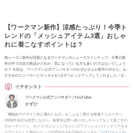
【ワークマン新作】涼感たっぷり！今季ト
レンドの「メッシュアイテム3選」おしゃ
れに着こなすポイントは？
毎シーズン新作が話題になるワークマンのシューズラインナップ。今季の新
作の中で注目の商品がどれか、気になっている方も多いのではないでしょう
か？ 今回は、ワークマン公式アンバサダーのかずひさんが新作の中から、お
すすめのスニーカーとサンダルを1点ずつピックアップしてくれました！ぜひ
購入の参考にしてみてください。
イチオシスト
ワークマン公式アンバサダー / YouTuber
かずひ
「機能的でデザイン性に優れたもの」をこよなく愛する映像クリエイター。
CM制作会社を経営しながら、毎週末は野へ繰り出しキャンプをして過ごすの
がルーティーン。カメラ/ガジェット/キャンプ/ファッション/インテリアをキ
ーワードとした商品レビューやVlogをYouTubeチャンネル「
かずひちゃんね