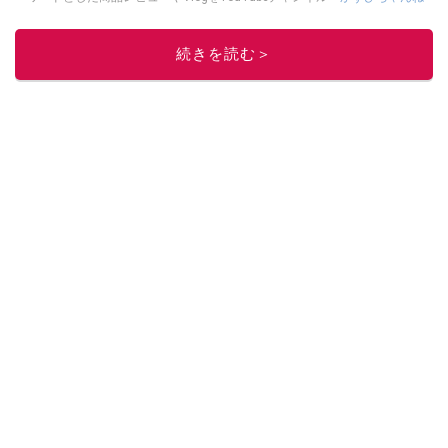
る
」で発信中。最近は全身ワークマンで過ごしている自称 #ワークマンおじさ
ん である。
Twitter
はこちら。
続きを読む＞
このイチオシストの他の記事を読む