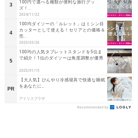
100円で選べる種類が便利な旅行グッ
3
ズ！...
2024/11/22
100均ダイソーの「ルレット」はミシン目
カッターとして使える！セリアとの価格＆
4
売...
2025/03/26
100均の人気タブレットスタンドを5位ま
で紹介！1位のダイソーは角度調整が優秀
5
2025/01/15
【大人気】ひんやり冷感寝具で快適な睡眠
をあなたに。
PR
アイリスプラザ
Recommended by