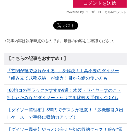
※記事内容は執筆時点のものです。最新の内容をご確認ください。
【こちらの記事もおすすめ！】
「玄関が靴で溢れかえる…」を解決！工具不要のダイソー
「組み立て式靴収納」が優秀！目から鱗の使い方も
100均コの字ラックおすすめ9選！木製・ワイヤーすのこ・
折りたたみなどダイソー・セリアを比較＆手作りやDIYも
【ダイソー整理術】550円でデスクが激変！「多機能引き出
しケース」で手軽に収納力アップ！
【ダイソー爆売】やっと出会えた幻の収納グッズ！服が“雪