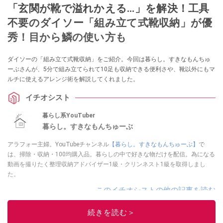
「玄関が靴で溢れかえる…」を解決！工具
不要のダイソー「組み立て式靴収納」が優
秀！目から鱗の使い方も
ダイソーの「組み立て式靴収納」をご紹介。今回は暮らし。すきなもんちゅ
ーぶさんが、5分で組み立てられて10足も収納できる便利さや、靴以外にもマ
ルチに使えるアレンジ術を解説してくれました。
イチオシスト
暮らし系YouTuber
暮らし。すきなもんちゅーぶ
アラフォー主婦。YouTubeチャンネル
【暮らし。すきなもんちゅーぶ】
で
は、掃除・収納・100均購入品。暮らしの中で好きな物だけを配信。為になる
動画を撮りたく整理収納アドバイザー1級・クリンネスト1級を取得しまし
た。
このイチオシストの他の記事を読む
続きを読む＞