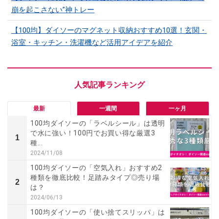
崩を起こさない”神トレー
【100均】ダイソーのマグネット収納おすすめ10選！玄関・
浴室・キッチン・洗濯機など活用アイデアを紹介
最新
一週間
一ヶ月
100均ダイソーの「ラベルシール」は透明
で水に強い！100円でお買い得な厳選3
1
種...
2024/11/08
100均ダイソーの「空気入れ」おすすめ2
種類を徹底比較！足踏みタイプ◎売り場
2
は？
2024/06/13
100均ダイソーの「使い捨てスリッパ」は