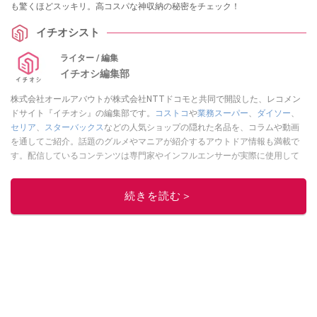
も驚くほどスッキリ。高コスパな神収納の秘密をチェック！
イチオシスト
ライター / 編集
イチオシ編集部
株式会社オールアバウトが株式会社NTTドコモと共同で開設した、レコメン
ドサイト『イチオシ』の編集部です。
コストコ
や
業務スーパー
、
ダイソー
、
セリア
、
スターバックス
などの人気ショップの隠れた名品を、コラムや動画
を通してご紹介。話題のグルメやマニアが紹介するアウトドア情報も満載で
す。配信しているコンテンツは専門家やインフルエンサーが実際に使用して
レビューしています。毎日トレンド情報をお届けしているので、ぜひ
Google
ニュースでフォロー
してください！
続きを読む＞
このイチオシストの他の記事を読む