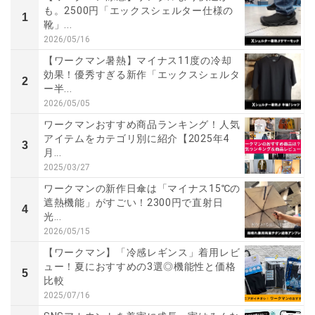
も。2500円「エックスシェルター仕様の
1
靴」...
2026/05/16
【ワークマン暑熱】マイナス11度の冷却
効果！優秀すぎる新作「エックスシェルタ
2
ー半...
2026/05/05
ワークマンおすすめ商品ランキング！人気
アイテムをカテゴリ別に紹介【2025年4
3
月...
2025/03/27
ワークマンの新作日傘は「マイナス15℃の
遮熱機能」がすごい！2300円で直射日
4
光...
2026/05/15
【ワークマン】「冷感レギンス」着用レビ
ュー！夏におすすめの3選◎機能性と価格
5
比較
2025/07/16