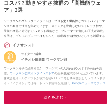
コスパ？動きやすさ抜群の「高機能ウェ
ア」3選
ワークマンのゴルフウェアラインは、プロも驚く機能性とコストパフォーマ
ンスの高さで注目を集めています。スイングを邪魔しないストレッチ性や、
天候の変化に対応するUVカット機能など、プレーヤーに嬉しい工夫が満載。
今回は、ゴルフのプレー中はもちろん、移動着や普段使いとしても活躍する
おすすめの3着をご紹介します。
イチオシスト
ライター / 編集
イチオシ編集部 ワークマン部
ワークマン好きの編集部員が、ワークマンの人気商品やおすすめ商品を発
信。
ワークマン公式オンラインストア
の画像使用許諾をいただいています。
株式会社オールアバウトが株式会社NTTドコモと共同開設したレコメンドサ
イト「イチオシ」では毎日トレンド情報をお届け。
Googleニュースでフォロ
ー
してください！
このイチオシストの他の記事を読む
続きを読む＞