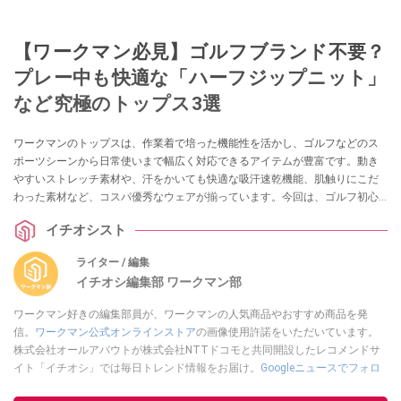
【ワークマン必見】ゴルフブランド不要？
プレー中も快適な「ハーフジップニット」
など究極のトップス3選
ワークマンのトップスは、作業着で培った機能性を活かし、ゴルフなどのス
ポーツシーンから日常使いまで幅広く対応できるアイテムが豊富です。動き
やすいストレッチ素材や、汗をかいても快適な吸汗速乾機能、肌触りにこだ
わった素材など、コスパ優秀なウェアが揃っています。今回は、ゴルフ初心
者からベテランまで、プレー中も移動中も快適に過ごせるおすすめの3着をご
イチオシスト
紹介します。
ライター / 編集
イチオシ編集部 ワークマン部
ワークマン好きの編集部員が、ワークマンの人気商品やおすすめ商品を発
信。
ワークマン公式オンラインストア
の画像使用許諾をいただいています。
株式会社オールアバウトが株式会社NTTドコモと共同開設したレコメンドサ
イト「イチオシ」では毎日トレンド情報をお届け。
Googleニュースでフォロ
ー
してください！