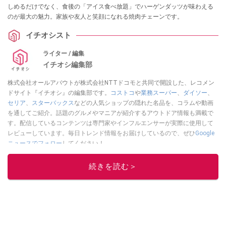
しめるだけでなく、食後の「アイス食べ放題」でハーゲンダッツが味わえる
のが最大の魅力。家族や友人と笑顔になれる焼肉チェーンです。
イチオシスト
ライター / 編集
イチオシ編集部
株式会社オールアバウトが株式会社NTTドコモと共同で開設した、レコメン
ドサイト『イチオシ』の編集部です。
コストコ
や
業務スーパー
、
ダイソー
、
セリア
、
スターバックス
などの人気ショップの隠れた名品を、コラムや動画
を通してご紹介。話題のグルメやマニアが紹介するアウトドア情報も満載で
す。配信しているコンテンツは専門家やインフルエンサーが実際に使用して
レビューしています。毎日トレンド情報をお届けしているので、ぜひ
Google
ニュースでフォロー
してください！
このイチオシストの他の記事を読む
続きを読む＞