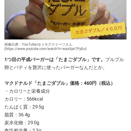
画像出典：YouTube/ゆうモグスイーツさん
(https://www.youtube.com/watch?v=waxXpn7PyBo)
1つ目の平成バーガーは「たまごダブル」です。
プルプル
卵とパティを贅沢に使ったバーガーなんだとか。
マクドナルド「たまごダブル」価格：460円（税込）
・カロリ―と栄養成分
カロリ―：566kcal
たんぱく質：29.5g
脂質：36.4g
炭水化物：29.0g
食塩相当量：2.3g