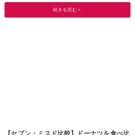
ニュースでフォロー
してください！
続きを読む＞
このイチオシストの他の記事を読む
【セブン・ミスド比較】ドーナツを食べ比