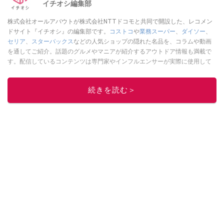
イチオシ編集部
株式会社オールアバウトが株式会社NTTドコモと共同で開設した、レコメン
ドサイト『イチオシ』の編集部です。
コストコ
や
業務スーパー
、
ダイソー
、
セリア
、
スターバックス
などの人気ショップの隠れた名品を、コラムや動画
を通してご紹介。話題のグルメやマニアが紹介するアウトドア情報も満載で
す。配信しているコンテンツは専門家やインフルエンサーが実際に使用して
レビューしています。毎日トレンド情報をお届けしているので、ぜひ
Google
ニュースでフォロー
してください！
続きを読む＞
このイチオシストの他の記事を読む