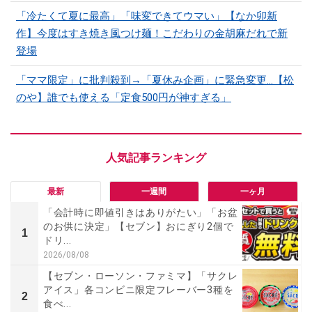
「冷たくて夏に最高」「味変できてウマい」【なか卯新
作】今度はすき焼き風つけ麺！こだわりの金胡麻だれで新
登場
「ママ限定」に批判殺到→「夏休み企画」に緊急変更…【松
のや】誰でも使える「定食500円が神すぎる」
最新
一週間
一ヶ月
「会計時に即値引きはありがたい」「お盆
のお供に決定」【セブン】おにぎり2個で
1
ドリ...
2026/08/08
【セブン・ローソン・ファミマ】「サクレ
アイス」各コンビニ限定フレーバー3種を
2
食べ...