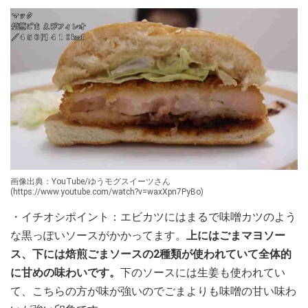
画像出典：YouTube/ゆうモグスイーツさん
(https://www.youtube.com/watch?v=waxXpn7PyBo)
・イチオシポイント：エビカツにはまるで味噌カツのよう
な黒っぽいソースがかかってます。
上にはごまマヨソー
ス、下には焙煎ごまソースの2種類が使われていて全体的
に甘めの味わいです。
下のソースには生姜も使われてい
て、こちらの方が味が強いのでごまよりも味噌の甘い味わ