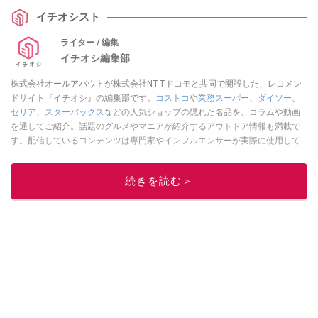
イチオシスト
ライター / 編集
イチオシ編集部
株式会社オールアバウトが株式会社NTTドコモと共同で開設した、レコメン
ドサイト『イチオシ』の編集部です。
コストコ
や
業務スーパー
、
ダイソー
、
セリア
、
スターバックス
などの人気ショップの隠れた名品を、コラムや動画
を通してご紹介。話題のグルメやマニアが紹介するアウトドア情報も満載で
す。配信しているコンテンツは専門家やインフルエンサーが実際に使用して
レビューしています。毎日トレンド情報をお届けしているので、ぜひ
Google
ニュースでフォロー
してください！
続きを読む＞
このイチオシストの他の記事を読む