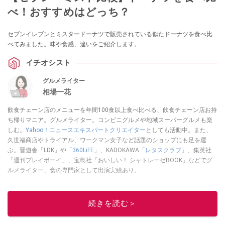
べ！おすすめはどっち？
セブンイレブンとミスタードーナツで販売されている似たドーナツを食べ比
べてみました。味や食感、違いをご紹介します。
イチオシスト
グルメライター
相場一花
飲食チェーン店のメニューを年間100食以上食べ比べる、飲食チェーン店お持
ち帰りマニア。グルメライター。コンビニグルメや地域スーパーグルメも楽
しむ。
Yahoo！ニュースエキスパートクリエイター
としても活動中。また、
久世福商店やトライアル、ワークマン女子など話題のショップにも足を運
ぶ。晋遊舎「LDK」や
「360LiFE」
、KADOKAWA
「レタスクラブ」
、集英社
「週刊プレイボーイ」、宝島社「おいしい！ シャトレーゼBOOK」などでグ
ルメライター、食の専門家として出演実績あり。
このイチオシストの他の記事を読む
続きを読む＞