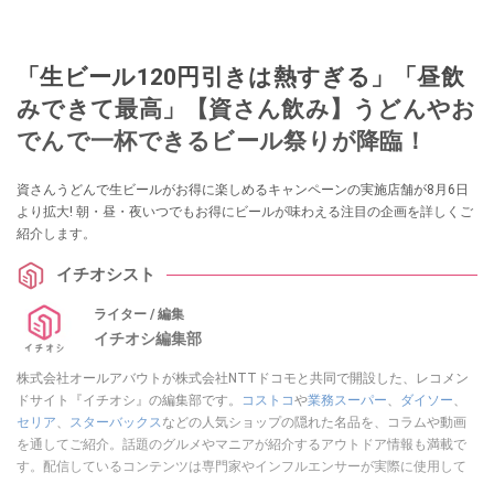
「生ビール120円引きは熱すぎる」「昼飲
みできて最高」【資さん飲み】うどんやお
でんで一杯できるビール祭りが降臨！
資さんうどんで生ビールがお得に楽しめるキャンペーンの実施店舗が8月6日
より拡大! 朝・昼・夜いつでもお得にビールが味わえる注目の企画を詳しくご
紹介します。
イチオシスト
ライター / 編集
イチオシ編集部
株式会社オールアバウトが株式会社NTTドコモと共同で開設した、レコメン
ドサイト『イチオシ』の編集部です。
コストコ
や
業務スーパー
、
ダイソー
、
セリア
、
スターバックス
などの人気ショップの隠れた名品を、コラムや動画
を通してご紹介。話題のグルメやマニアが紹介するアウトドア情報も満載で
す。配信しているコンテンツは専門家やインフルエンサーが実際に使用して
レビューしています。毎日トレンド情報をお届けしているので、ぜひ
Google