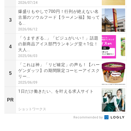
2026/07/24
爆盛りもやしで700円！行列が絶えない名
古屋のソウルフード【ラーメン福】知って
3
る...
2026/06/12
「うますぎる…」「ビジュがいい！」話題
の新商品アイス部門ランキング堂々1位！
4
大人...
2025/06/03
「これは神」「リピ確定」の声も！【ハー
ゲンダッツ】の期間限定コーヒーアイスク
5
リー...
2025/06/09
1日だけ働きたい、を叶える求人サイト
PR
ショットワークス
Recommended by