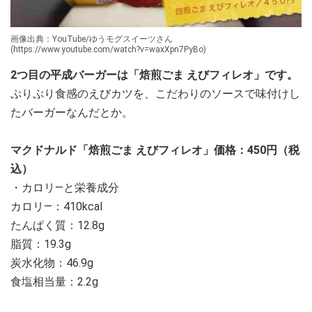
画像出典：YouTube/ゆうモグスイーツさん
(https://www.youtube.com/watch?v=waxXpn7PyBo)
2つ目の平成バーガーは「焙煎ごま えびフィレオ」です。
ぷりぷり食感のえびカツを、こだわりのソースで味付けし
たバーガーなんだとか。
マクドナルド「焙煎ごま えびフィレオ」価格：450円（税
込）
・カロリ―と栄養成分
カロリ―：410kcal
たんぱく質：12.8g
脂質：19.3g
炭水化物：46.9g
食塩相当量：2.2g