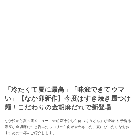
「冷たくて夏に最高」「味変できてウマ
い」【なか卯新作】今度はすき焼き風つけ
麺！こだわりの金胡麻だれで新登場
なか卯から夏の新メニュー「金胡麻冷やし牛肉つけうどん」が登場! 柚子香る
濃厚な金胡麻だれと旨みたっぷりの牛肉が合わさった、夏にぴったりなおお
すすめの一杯をご紹介します。