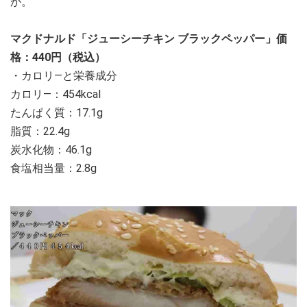
か。
マクドナルド「ジューシーチキン ブラックペッパー」価
格：440円（税込）
・カロリ―と栄養成分
カロリ―：454kcal
たんぱく質：17.1g
脂質：22.4g
炭水化物：46.1g
食塩相当量：2.8g