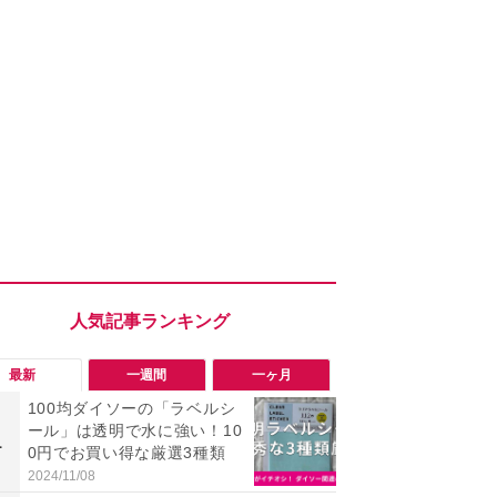
最新
一週間
一ヶ月
100均ダイソーの「ラベルシ
「ヤバい！
ール」は透明で水に強い！10
った…」と
1
1
0円でお買い得な厳選3種類
【7月30日G
更】内容を
2024/11/08
2026/07/31