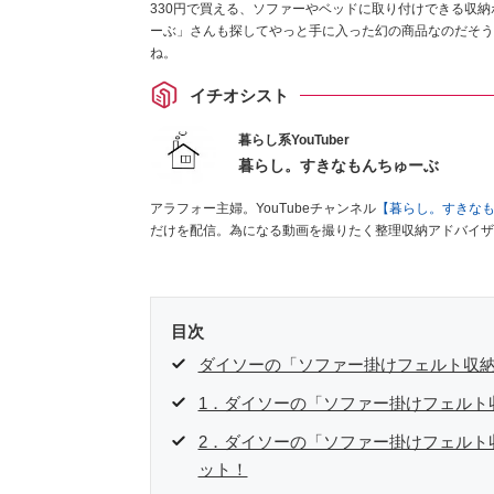
330円で買える、ソファーやベッドに取り付けできる収
ーぶ」さんも探してやっと手に入った幻の商品なのだそう
ね。
イチオシスト
暮らし系YouTuber
暮らし。すきなもんちゅーぶ
アラフォー主婦。YouTubeチャンネル
【暮らし。すきな
だけを配信。為になる動画を撮りたく整理収納アドバイザ
目次
ダイソーの「ソファー掛けフェルト収
1．ダイソーの「ソファー掛けフェルト
2．ダイソーの「ソファー掛けフェルト
ット！