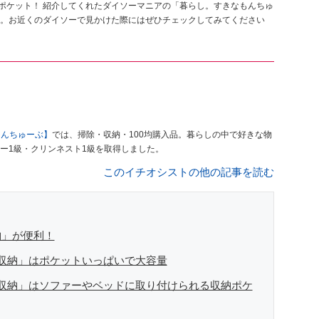
納ポケット！ 紹介してくれたダイソーマニアの「暮らし。すきなもんちゅ
。お近くのダイソーで見かけた際にはぜひチェックしてみてください
もんちゅーぶ】
では、掃除・収納・100均購入品。暮らしの中で好きな物
ー1級・クリンネスト1級を取得しました。
このイチオシストの他の記事を読む
納」が便利！
収納」はポケットいっぱいで大容量
収納」はソファーやベッドに取り付けられる収納ポケ