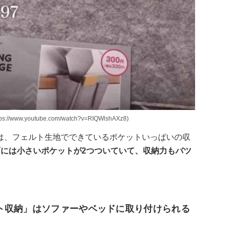
.youtube.com/watch?v=RIQWlshAXz8)
は、フェルト生地でできているポケットいっぱいの収
面には小さいポケットが2つついていて、収納力もバツ
ト収納」はソファーやベッドに取り付けられる