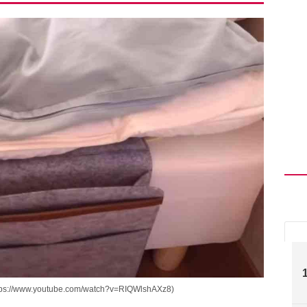
.youtube.com/watch?v=RIQWlshAXz8)