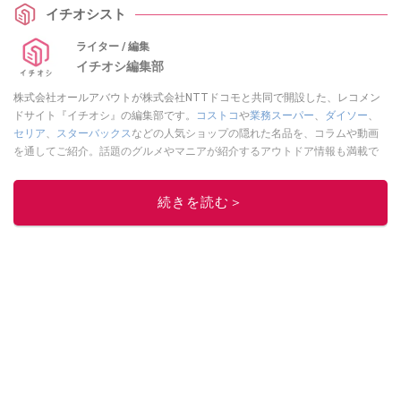
イチオシスト
ライター / 編集
イチオシ編集部
株式会社オールアバウトが株式会社NTTドコモと共同で開設した、レコメン
ドサイト『イチオシ』の編集部です。
コストコ
や
業務スーパー
、
ダイソー
、
セリア
、
スターバックス
などの人気ショップの隠れた名品を、コラムや動画
を通してご紹介。話題のグルメやマニアが紹介するアウトドア情報も満載で
す。配信しているコンテンツは専門家やインフルエンサーが実際に使用して
レビューしています。毎日トレンド情報をお届けしているので、ぜひ
Google
続きを読む＞
ニュースでフォロー
してください！
このイチオシストの他の記事を読む