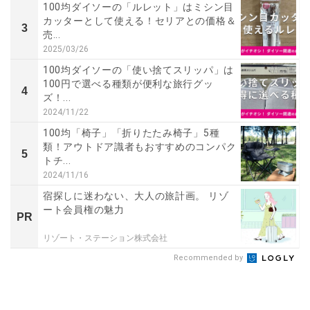
100均ダイソーの「ルレット」はミシン目
カッターとして使える！セリアとの価格＆
3
売...
2025/03/26
100均ダイソーの「使い捨てスリッパ」は
100円で選べる種類が便利な旅行グッ
4
ズ！...
2024/11/22
100均「椅子」「折りたたみ椅子」5種
類！アウトドア識者もおすすめのコンパク
5
トチ...
2024/11/16
宿探しに迷わない、大人の旅計画。 リゾ
ート会員権の魅力
PR
リゾート・ステーション株式会社
Recommended by