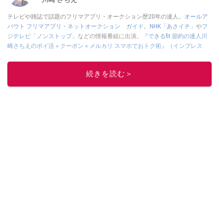
テレビや雑誌で話題のフリマアプリ・オークション歴20年の達人。
オールア
バウト フリマアプリ・ネットオークション ガイド
。
NHK「あさイチ」
や
フ
ジテレビ「ノンストップ」
などの情報番組に出演。
『できるfit 節約の達人川
崎さちえのポイ活＋クーポン＋メルカリ スマホでおトク術』（インプレス
刊）
、
『「ゆる副業」のはじめかた メルカリ スマホ1つでスキマ時間に効率
的に稼ぐ！』（翔泳社刊）
ほか著書多数。ブログは
「川崎さちえのごちゃま
続きを読む＞
ぜ日記」
。
■経歴：2003年、夫が子育てをするために、突然会社を辞める。翌月からの
給料が０円になり、家にいながら、しかも空いた時間でできるオークション
に目をつける。しかし、取引の仕方がわからずに、まずは落札者として参
加。その後、出品者側にまわり、家の中の物を出品しまくる。出品する物が
ほぼなくなってからは、仕入れを経験。ネットオークションを生活の一部に
取り入れるべく、「ネットオークションやフリマアプリは生活のインフラに
なる」という考えを持つ。また消費税増税の社会においては、ネットオーク
ションやフリマアプリが家計の救世主になりえると考え、業者とは違う視点
でユーザーとして参加中。
このイチオシストの他の記事を読む