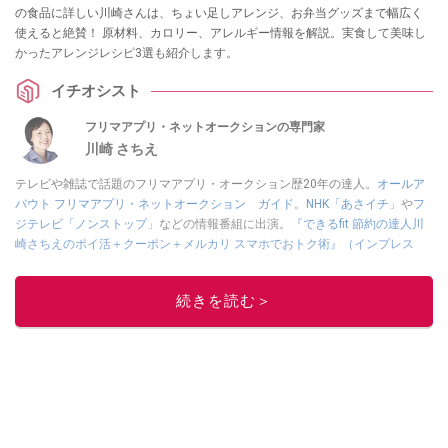
の食品に詳しい川崎さんは、ちょい足しアレンジ、お弁当グッズまで幅広く
使えると絶賛！ 原材料、カロリー、アレルギー情報を解説。実食して美味し
かったアレンジレシピ3選も紹介します。
イチオシスト
フリマアプリ・ネットオークションの専門家
川崎 さちえ
テレビや雑誌で話題のフリマアプリ・オークション歴20年の達人。
オールア
バウト フリマアプリ・ネットオークション ガイド
。
NHK「あさイチ」
や
フ
ジテレビ「ノンストップ」
などの情報番組に出演。
『できるfit 節約の達人川
崎さちえのポイ活＋クーポン＋メルカリ スマホでおトク術』（インプレス
刊）
、
『「ゆる副業」のはじめかた メルカリ スマホ1つでスキマ時間に効率
的に稼ぐ！』（翔泳社刊）
ほか著書多数。ブログは
「川崎さちえのごちゃま
続きを読む＞
ぜ日記」
。
■経歴：2003年、夫が子育てをするために、突然会社を辞める。翌月からの
給料が０円になり、家にいながら、しかも空いた時間でできるオークション
に目をつける。しかし、取引の仕方がわからずに、まずは落札者として参
加。その後、出品者側にまわり、家の中の物を出品しまくる。出品する物が
ほぼなくなってからは、仕入れを経験。ネットオークションを生活の一部に
取り入れるべく、「ネットオークションやフリマアプリは生活のインフラに
なる」という考えを持つ。また消費税増税の社会においては、ネットオーク