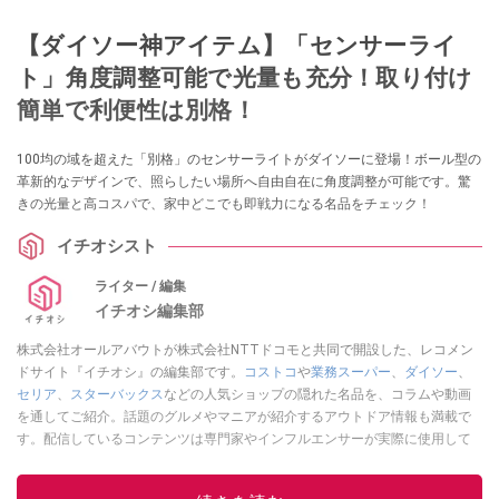
【ダイソー神アイテム】「センサーライ
ト」角度調整可能で光量も充分！取り付け
簡単で利便性は別格！
100均の域を超えた「別格」のセンサーライトがダイソーに登場！ボール型の
革新的なデザインで、照らしたい場所へ自由自在に角度調整が可能です。驚
きの光量と高コスパで、家中どこでも即戦力になる名品をチェック！
イチオシスト
ライター / 編集
イチオシ編集部
株式会社オールアバウトが株式会社NTTドコモと共同で開設した、レコメン
ドサイト『イチオシ』の編集部です。
コストコ
や
業務スーパー
、
ダイソー
、
セリア
、
スターバックス
などの人気ショップの隠れた名品を、コラムや動画
を通してご紹介。話題のグルメやマニアが紹介するアウトドア情報も満載で
す。配信しているコンテンツは専門家やインフルエンサーが実際に使用して
レビューしています。毎日トレンド情報をお届けしているので、ぜひ
Google
ニュースでフォロー
してください！