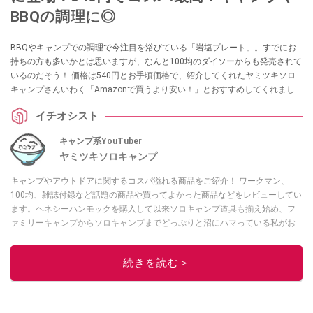
BBQの調理に◎
BBQやキャンプでの調理で今注目を浴びている「岩塩プレート」。すでにお
持ちの方も多いかとは思いますが、なんと100均のダイソーからも発売されて
いるのだそう！ 価格は540円とお手頃価格で、紹介してくれたヤミツキソロ
キャンプさんいわく「Amazonで買うより安い！」とおすすめしてくれまし
た。また、ダイソー以外の販売店舗について、編集部で調べた情報もお届け
イチオシスト
します。
キャンプ系YouTuber
ヤミツキソロキャンプ
キャンプやアウトドアに関するコスパ溢れる商品をご紹介！ ワークマン、
100均、雑誌付録など話題の商品や買ってよかった商品などをレビューしてい
ます。ヘネシーハンモックを購入して以来ソロキャンプ道具も揃え始め、フ
ァミリーキャンプからソロキャンプまでどっぷりと沼にハマっている私がお
送りするチャンネルです！
ヤミツキマツモト
このイチオシストの他の記事を読む
続きを読む＞