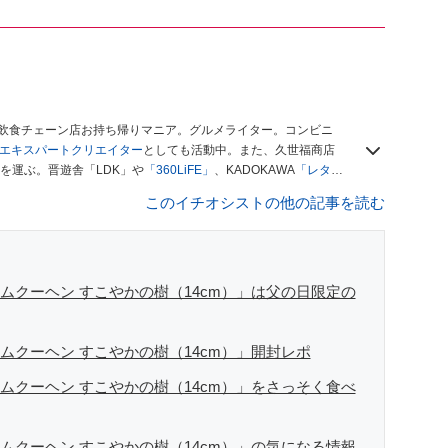
、飲食チェーン店お持ち帰りマニア。グルメライター。コンビニ
ースエキスパートクリエイター
としても活動中。また、久世福商店
を運ぶ。晋遊舎「LDK」や
「360LiFE」
、KADOKAWA
「レタス
い！ シャトレーゼBOOK」などでグルメライター、食の専門家
このイチオシストの他の記事を読む
ムクーヘン すこやかの樹（14cm）」は父の日限定の
ムクーヘン すこやかの樹（14cm）」開封レポ
ムクーヘン すこやかの樹（14cm）」をさっそく食べ
ムクーヘン すこやかの樹（14cm）」の気になる情報