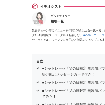
イチオシスト
グルメライター
相場一花
飲食チェーン店のメニューを年間100食以上食べ比べる
グルメや地域スーパーグルメも楽しむ。
Yahoo！ニュ
やトライアル、ワークマン女子など話題のショップにも足
クラブ」
、集英社「週刊プレイボーイ」、宝島社「おいし
として出演実績あり。
目次
■シャトレーゼ「父の日限定 無添加バウ
掛け紙とメッセージカード付き！
■シャトレーゼ「父の日限定 無添加バウ
■シャトレーゼ「父の日限定 無添加バウ
てみた！
■シャトレーゼ「父の日限定 無添加バウ