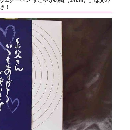
ウムクーヘン すこやかの樹（14cm）」は父の
付き！