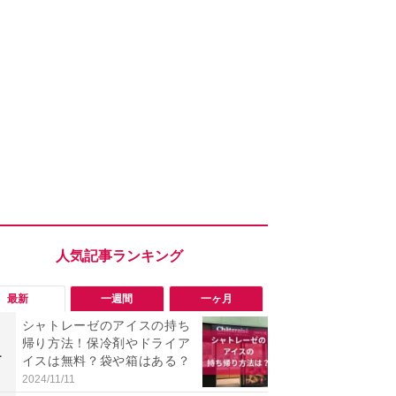
最新
一週間
一ヶ月
シャトレーゼのアイスの持ち
「ヤバい！
帰り方法！保冷剤やドライア
った…」と
1
1
イスは無料？袋や箱はある？
【7月30日G
更】内容を
2024/11/11
2026/07/31