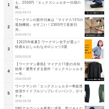
も。2500円「エックスシェルター仕様の
1
靴」...
2026/05/16
ワークマンの新作日傘は「マイナス15℃の
遮熱機能」がすごい！2300円で直射日
2
光...
2026/05/15
【2025年春夏】ワークマン女子が選ぶ！
快適＆おしゃれなポロシャツ3選
3
2025/03/30
【ワークマン暑熱】マイナス11度の冷却
効果！優秀すぎる新作「エックスシェルタ
4
ー半...
2026/05/05
ワークマンの「エックスシェルター®超透
放湿サイドフルジップレインパンツ」がイ
5
チオ...
2026/05/28
SNSアカウントを着実に成長。実はみんな