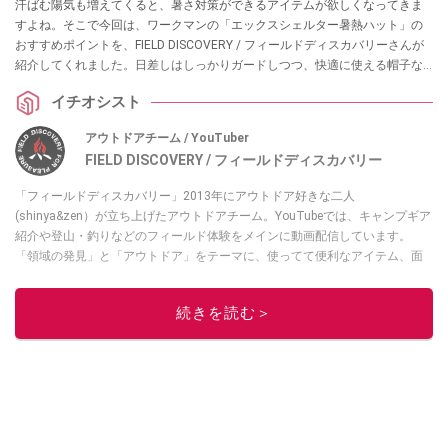
汗ばむ陽気も増えてくると、暑さ対策ができるアイテムが欲しくなってきま
すよね。そこで今回は、ワークマンの「エックスシェルター暑熱ハット」の
おすすめポイントを、FIELD DISCOVERY / フィールドディスカバリーさんが
紹介してくれました。日差しはしっかりガードしつつ、快適に使える帽子な
のだとか！ 気になる方はぜひチェックしてみてくださいね。
イチオシスト
アウトドアチーム / YouTuber
FIELD DISCOVERY / フィールドディスカバリー
「フィールドディスカバリー」2013年にアウトドア好きな二人
(shinya&zen）が立ち上げたアウトドアチーム。YouTubeでは、キャンプギア
紹介や登山・釣りなどのフィールド体験をメインに動画配信しています。
「領域の発見」と「アウトドア」をテーマに、使ってて便利なアイテム、面
白かった商品などを紹介しています。
・YouTubeチャンネルは
こちら
続きを読む＞
・Instagramは
こちら
このイチオシストの他の記事を読む