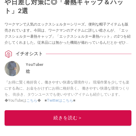
や日差し対策に◎「暑熱キャップ＆ハッ
ト」2選
ワークマンで人気のエックスシェルターシリーズ。便利な帽子アイテムも販
売されています。今回は、ワークマンのアイテムに詳しい稔さんが、「エッ
クスシェルター暑熱キャップ」「エックスシェルター暑熱ハット」の2つを紹
介してくれました。従来品には無かった機能が備わっているんだとか ぜひチ
ェックしてみてください。
イチオシスト
YouTuber
稔
『お得に賢く格好良く。働きやすい快適な環境作り』 現場作業を少しでも楽
にする為に、お金をかけずにお得に格好良く。 働きやすい快適な環境つくり
を。 街歩き、タウンユースでも使いやすいアイテムも紹介しています。
◆YouTubeは
こちら
◆ ■
Twitterはこちら
■
このイチオシストの他の記事を読む
続きを読む＞