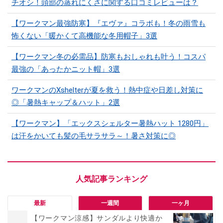
チオシ！頭部の蒸れにくさに関する口コミレビューは？
【ワークマン最強防寒】『エヴァ』コラボも！冬の雨雪も
怖くない「暖かくて高機能な冬用帽子」3選
【ワークマン冬の必需品】防寒もおしゃれも叶う！コスパ
最強の「あったかニット帽」3選
ワークマンのXshelterが夏を救う！熱中症や日差し対策に
◎「暑熱キャップ＆ハット」2選
【ワークマン】「エックスシェルター暑熱ハット 1280円」
は汗をかいても髪の毛サラサラ～！暑さ対策に◎
最新
一週間
一ヶ月
【ワークマン涼感】サンダルより快適か