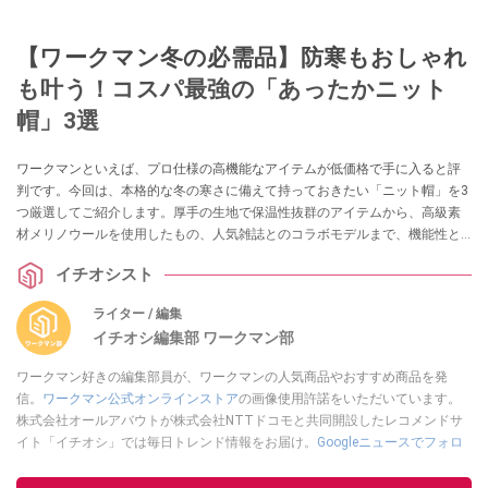
【ワークマン冬の必需品】防寒もおしゃれ
も叶う！コスパ最強の「あったかニット
帽」3選
ワークマンといえば、プロ仕様の高機能なアイテムが低価格で手に入ると評
判です。今回は、本格的な冬の寒さに備えて持っておきたい「ニット帽」を3
つ厳選してご紹介します。厚手の生地で保温性抜群のアイテムから、高級素
材メリノウールを使用したもの、人気雑誌とのコラボモデルまで、機能性と
デザイン性を兼ね備えた名品ぞろいです。
イチオシスト
ライター / 編集
イチオシ編集部 ワークマン部
ワークマン好きの編集部員が、ワークマンの人気商品やおすすめ商品を発
信。
ワークマン公式オンラインストア
の画像使用許諾をいただいています。
株式会社オールアバウトが株式会社NTTドコモと共同開設したレコメンドサ
イト「イチオシ」では毎日トレンド情報をお届け。
Googleニュースでフォロ
ー
してください！