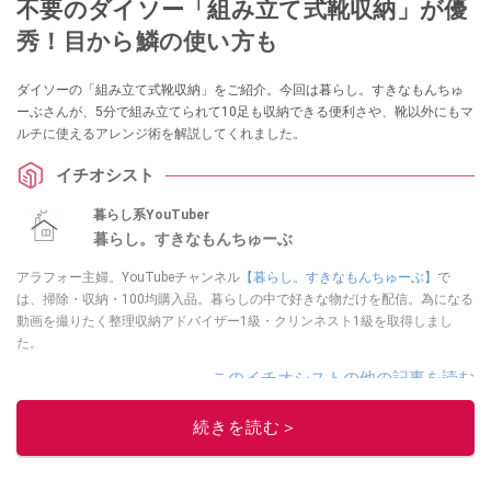
不要のダイソー「組み立て式靴収納」が優
秀！目から鱗の使い方も
ダイソーの「組み立て式靴収納」をご紹介。今回は暮らし。すきなもんちゅ
ーぶさんが、5分で組み立てられて10足も収納できる便利さや、靴以外にもマ
ルチに使えるアレンジ術を解説してくれました。
イチオシスト
暮らし系YouTuber
暮らし。すきなもんちゅーぶ
アラフォー主婦。YouTubeチャンネル
【暮らし。すきなもんちゅーぶ】
で
は、掃除・収納・100均購入品。暮らしの中で好きな物だけを配信。為になる
動画を撮りたく整理収納アドバイザー1級・クリンネスト1級を取得しまし
た。
このイチオシストの他の記事を読む
続きを読む＞