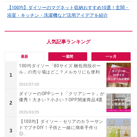
【100均】ダイソーのマグネット収納おすすめ10選！玄関・
浴室・キッチン・洗濯機など活用アイデアを紹介
最新
一週間
一ヶ月
100均ダイソー「80サイズ 梱包用段ボー
ル」の売り場はどこ？メルカリにも便利
1
2023/07/20
ダイソーのOPPシート「クリアシート」が
優秀！大きい？小さい？OPP関連商品4選
2
2025/03/25
【100均】ダイソー・セリアのカラーサン
ドでプチDIY！子供と一緒に簡単手作り
3
◎...