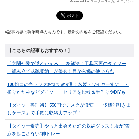
※記事内容は執筆時点のものです。最新の内容をご確認ください。
【こちらの記事もおすすめ！】
「玄関が靴で溢れかえる…」を解決！工具不要のダイソー
「組み立て式靴収納」が優秀！目から鱗の使い方も
100均コの字ラックおすすめ9選！木製・ワイヤーすのこ・
折りたたみなどダイソー・セリアを比較＆手作りやDIYも
【ダイソー整理術】550円でデスクが激変！「多機能引き出
しケース」で手軽に収納力アップ！
【ダイソー爆売】やっと出会えた幻の収納グッズ！服が“雪
崩を起こさない”神トレー