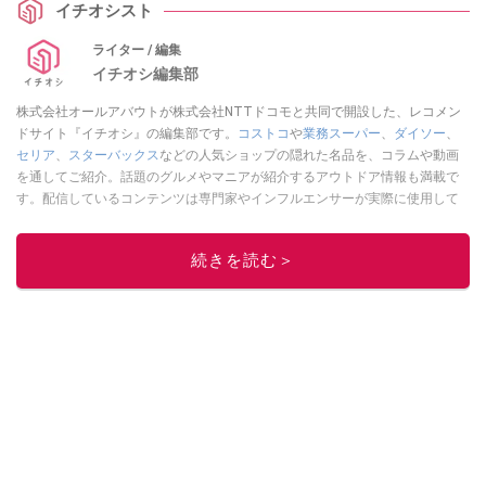
イチオシスト
ライター / 編集
イチオシ編集部
株式会社オールアバウトが株式会社NTTドコモと共同で開設した、レコメン
ドサイト『イチオシ』の編集部です。
コストコ
や
業務スーパー
、
ダイソー
、
セリア
、
スターバックス
などの人気ショップの隠れた名品を、コラムや動画
を通してご紹介。話題のグルメやマニアが紹介するアウトドア情報も満載で
す。配信しているコンテンツは専門家やインフルエンサーが実際に使用して
レビューしています。毎日トレンド情報をお届けしているので、ぜひ
Google
ニュースでフォロー
してください！
続きを読む＞
このイチオシストの他の記事を読む