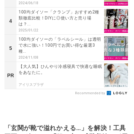
2024/06/18
100均ダイソー「クランプ」おすすめ2種
類徹底比較！DIYに◎使い方と売り場
4
は？...
2025/01/22
100均ダイソーの「ラベルシール」は透明
で水に強い！100円でお買い得な厳選3
5
種...
2024/11/08
【大人気】ひんやり冷感寝具で快適な睡眠
をあなたに。
PR
アイリスプラザ
Recommended by
「玄関が靴で溢れかえる…」を解決！工具