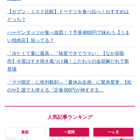
【セブン・ミスド比較】ドーナツを食べ比べ！おすすめは
どっち？
ハーゲンダッツが食べ放題！？予算4000円で味わう【うま
い焼肉店】知ってる？
「冷たくて夏に最高」「味変できてウマい」【なか卯新
作】今度はすき焼き風つけ麺！こだわりの金胡麻だれで新
登場
「ママ限定」に批判殺到→「夏休み企画」に緊急変更…【松
のや】誰でも使える「定食500円が神すぎる」
最新
一週間
一ヶ月