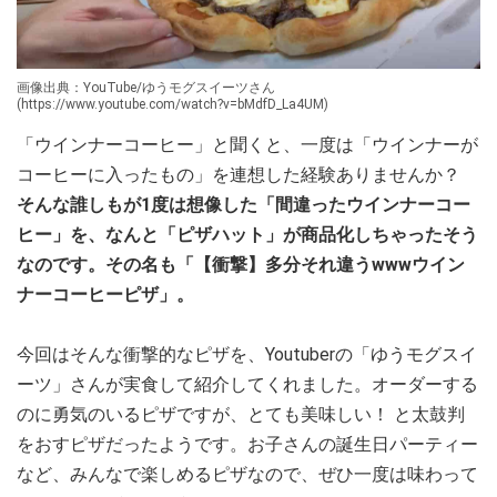
画像出典：YouTube/ゆうモグスイーツさん
(https://www.youtube.com/watch?v=bMdfD_La4UM)
「ウインナーコーヒー」と聞くと、一度は「ウインナーが
コーヒーに入ったもの」を連想した経験ありませんか？
そんな誰しもが1度は想像した「間違ったウインナーコー
ヒー」を、なんと「ピザハット」が商品化しちゃったそう
なのです。その名も「【衝撃】多分それ違うwwwウイン
ナーコーヒーピザ」。
今回はそんな衝撃的なピザを、Youtuberの「ゆうモグスイ
ーツ」さんが実食して紹介してくれました。オーダーする
のに勇気のいるピザですが、とても美味しい！ と太鼓判
をおすピザだったようです。お子さんの誕生日パーティー
など、みんなで楽しめるピザなので、ぜひ一度は味わって