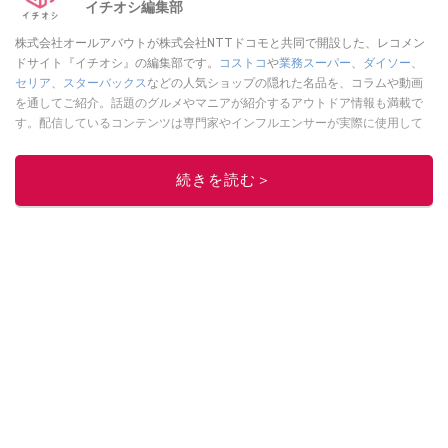
イチオシ編集部
株式会社オールアバウトが株式会社NTTドコモと共同で開設した、レコメン
ドサイト『イチオシ』の編集部です。
コストコ
や
業務スーパー
、
ダイソー
、
セリア
、
スターバックス
などの人気ショップの隠れた名品を、コラムや動画
を通してご紹介。話題のグルメやマニアが紹介するアウトドア情報も満載で
す。配信しているコンテンツは専門家やインフルエンサーが実際に使用して
レビューしています。毎日トレンド情報をお届けしているので、ぜひ
Google
ニュースでフォロー
してください！
続きを読む＞
このイチオシストの他の記事を読む