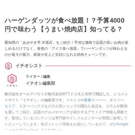
ハーゲンダッツが食べ放題！？予算4000
円で味わう【うまい焼肉店】知ってる？
愛知県の「あみやき亭 木場店」をご紹介！手頃な価格で品質の良いお肉が楽
しめるだけでなく、食後の「アイス食べ放題」でハーゲンダッツが味わえる
のが最大の魅力。家族や友人と笑顔になれる焼肉チェーンです。
イチオシスト
ライター / 編集
イチオシ編集部
株式会社オールアバウトが株式会社NTTドコモと共同で開設した、レコメン
ドサイト『イチオシ』の編集部です。
コストコ
や
業務スーパー
、
ダイソー
、
セリア
、
スターバックス
などの人気ショップの隠れた名品を、コラムや動画
を通してご紹介。話題のグルメやマニアが紹介するアウトドア情報も満載で
す。配信しているコンテンツは専門家やインフルエンサーが実際に使用して
レビューしています。毎日トレンド情報をお届けしているので、ぜひ
Google
ニュースでフォロー
してください！