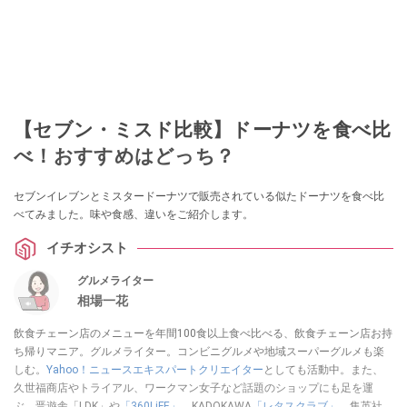
【セブン・ミスド比較】ドーナツを食べ比
べ！おすすめはどっち？
セブンイレブンとミスタードーナツで販売されている似たドーナツを食べ比
べてみました。味や食感、違いをご紹介します。
イチオシスト
グルメライター
相場一花
飲食チェーン店のメニューを年間100食以上食べ比べる、飲食チェーン店お持
ち帰りマニア。グルメライター。コンビニグルメや地域スーパーグルメも楽
しむ。
Yahoo！ニュースエキスパートクリエイター
としても活動中。また、
久世福商店やトライアル、ワークマン女子など話題のショップにも足を運
ぶ。晋遊舎「LDK」や
「360LiFE」
、KADOKAWA
「レタスクラブ」
、集英社