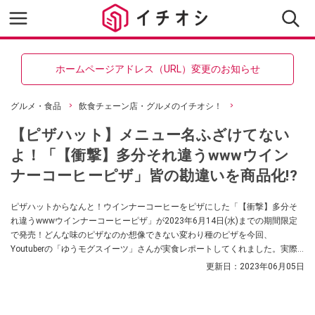
ホームページアドレス（URL）変更のお知らせ
グルメ・食品
飲食チェーン店・グルメのイチオシ！
【ピザハット】メニュー名ふざけてない
よ！「【衝撃】多分それ違うwwwウイン
ナーコーヒーピザ」皆の勘違いを商品化!?
ピザハットからなんと！ウインナーコーヒーをピザにした「【衝撃】多分そ
れ違うwwwウインナーコーヒーピザ」が2023年6月14日(水)までの期間限定
で発売！どんな味のピザなのか想像できない変わり種のピザを今回、
Youtuberの「ゆうモグスイーツ」さんが実食レポートしてくれました。実際
に食べてみると、これまでのピザでは味わった事のない、かなり美味しいデ
更新日：
2023年06月05日
ザートピザだったそうです。