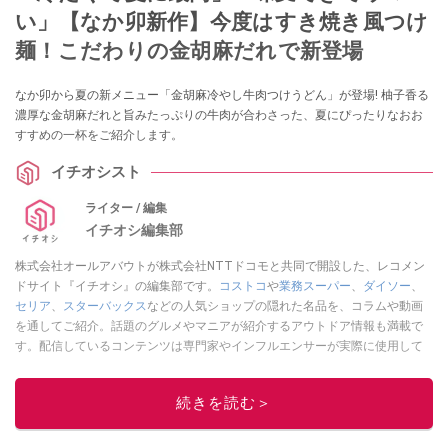
い」【なか卯新作】今度はすき焼き風つけ
麺！こだわりの金胡麻だれで新登場
なか卯から夏の新メニュー「金胡麻冷やし牛肉つけうどん」が登場! 柚子香る
濃厚な金胡麻だれと旨みたっぷりの牛肉が合わさった、夏にぴったりなおお
すすめの一杯をご紹介します。
イチオシスト
ライター / 編集
イチオシ編集部
株式会社オールアバウトが株式会社NTTドコモと共同で開設した、レコメン
ドサイト『イチオシ』の編集部です。
コストコ
や
業務スーパー
、
ダイソー
、
セリア
、
スターバックス
などの人気ショップの隠れた名品を、コラムや動画
を通してご紹介。話題のグルメやマニアが紹介するアウトドア情報も満載で
す。配信しているコンテンツは専門家やインフルエンサーが実際に使用して
レビューしています。毎日トレンド情報をお届けしているので、ぜひ
Google
ニュースでフォロー
してください！
続きを読む＞
このイチオシストの他の記事を読む