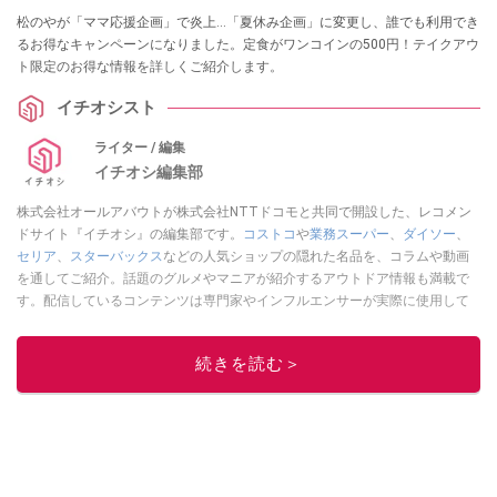
松のやが「ママ応援企画」で炎上…「夏休み企画」に変更し、誰でも利用でき
るお得なキャンペーンになりました。定食がワンコインの500円！テイクアウ
ト限定のお得な情報を詳しくご紹介します。
イチオシスト
ライター / 編集
イチオシ編集部
株式会社オールアバウトが株式会社NTTドコモと共同で開設した、レコメン
ドサイト『イチオシ』の編集部です。
コストコ
や
業務スーパー
、
ダイソー
、
セリア
、
スターバックス
などの人気ショップの隠れた名品を、コラムや動画
を通してご紹介。話題のグルメやマニアが紹介するアウトドア情報も満載で
す。配信しているコンテンツは専門家やインフルエンサーが実際に使用して
レビューしています。毎日トレンド情報をお届けしているので、ぜひ
Google
ニュースでフォロー
してください！
続きを読む＞
このイチオシストの他の記事を読む