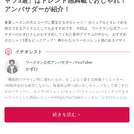
ャツ3選」はトレンド感満載でおしゃれ！
アンバサダーが紹介！
春夏シーズンの大人コーデに重宝するポロシャツ！ カジュアルとキレイめを
両立できるアイテムとしてもおすすめです。今回は、 ワークマン公式アンバ
サダーのかずひさんがおすすめしてくれた新作アイテムの中から、おすすめ
ポロシャツ3選をピックアップ！ 爽やかなカラーやトレンド感のあるデザイン
が魅力です！ ぜひチェックしてみてください。
イチオシスト
ワークマン公式アンバサダー / YouTuber
かずひ
「機能的でデザイン性に優れたもの」をこよなく愛する映像クリエイター。
CM制作会社を経営しながら、毎週末は野へ繰り出しキャンプをして過ごすの
がルーティーン。カメラ/ガジェット/キャンプ/ファッション/インテリアをキ
ーワードとした商品レビューやVlogをYouTubeチャンネル「
かずひちゃんね
る
」で発信中。最近は全身ワークマンで過ごしている自称 #ワークマンおじさ
ん である。
Twitter
はこちら。
続きを読む＞
このイチオシストの他の記事を読む