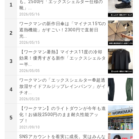
も。2500円「エックスシェルター仕様の
1
靴」...
2026/05/16
ワークマンの新作日傘は「マイナス15℃の
遮熱機能」がすごい！2300円で直射日
2
光...
2026/05/15
【ワークマン暑熱】マイナス11度の冷却
効果！優秀すぎる新作「エックスシェルタ
3
ー半...
2026/05/05
ワークマンの「エックスシェルター®超透
放湿サイドフルジップレインパンツ」がイ
4
チオ...
2026/05/28
【ワークマン】のライトダウンが今年も進
化！お値段2500円のまま耐久性能アッ
5
プ！
2021/09/10
SNSアカウントを着実に成長。実はみんな