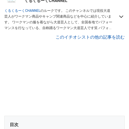
くるくるーくCHANNEL
くるくるーくCHANNEL
のルークです。 このチャンネルでは現役大道
芸人がワークマン商品やキャンプ関連商品などを中心に紹介していま
す。 ワークマンの服を着ながら大道芸人として、全国各地でパフォー
マンスを行なっている、自称踊るワークマン大道芸人です笑 パフォー
マンスコンテストで優勝経験のあるパフォーマーが、本当に使える商
このイチオシストの他の記事を読む
品を紹介します。 商品を紹介していく中で、視聴者様に商品の良さを
感じでもらえるような動画を作成していきたいと思います。大道芸人
ルークは
こちら
から！
目次