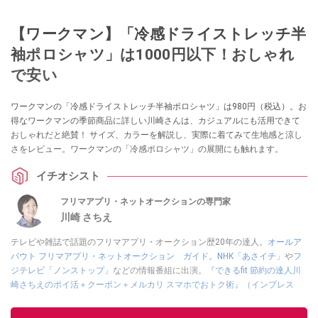
【ワークマン】「冷感ドライストレッチ半
袖ポロシャツ」は1000円以下！おしゃれ
で安い
ワークマンの「冷感ドライストレッチ半袖ポロシャツ」は980円（税込）。お
得なワークマンの季節商品に詳しい川崎さんは、カジュアルにも活用できて
おしゃれだと絶賛！ サイズ、カラーを解説し、実際に着てみて生地感と涼し
さをレビュー。ワークマンの「冷感ポロシャツ」の展開にも触れます。
イチオシスト
フリマアプリ・ネットオークションの専門家
川崎 さちえ
テレビや雑誌で話題のフリマアプリ・オークション歴20年の達人。
オールア
バウト フリマアプリ・ネットオークション ガイド
。
NHK「あさイチ」
や
フ
ジテレビ「ノンストップ」
などの情報番組に出演。
『できるfit 節約の達人川
崎さちえのポイ活＋クーポン＋メルカリ スマホでおトク術』（インプレス
刊）
、
『「ゆる副業」のはじめかた メルカリ スマホ1つでスキマ時間に効率
的に稼ぐ！』（翔泳社刊）
ほか著書多数。ブログは
「川崎さちえのごちゃま