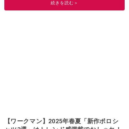
続きを読む＞
ぜ日記」
。
■経歴：2003年、夫が子育てをするために、突然会社を辞める。翌月からの
給料が０円になり、家にいながら、しかも空いた時間でできるオークション
に目をつける。しかし、取引の仕方がわからずに、まずは落札者として参
加。その後、出品者側にまわり、家の中の物を出品しまくる。出品する物が
ほぼなくなってからは、仕入れを経験。ネットオークションを生活の一部に
取り入れるべく、「ネットオークションやフリマアプリは生活のインフラに
なる」という考えを持つ。また消費税増税の社会においては、ネットオーク
ションやフリマアプリが家計の救世主になりえると考え、業者とは違う視点
でユーザーとして参加中。
このイチオシストの他の記事を読む
【ワークマン】2025年春夏「新作ポロシ