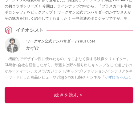
ワークマンの春夏の新作で登場した、男性向けライフスタイル誌”OCEANS”と
の初コラボシリーズ！ 今回は、ラインナップの中から、「プラスガード半袖
ポロシャツ」をピックアップ！ ワークマン公式アンバサダーのかずひさんが
その魅力を詳しく紹介してくれました！ 一見普通のポロシャツですが、生地
や細かいデザインにこだわりを感じるイチオシアイテムなんだとか。ぜひチ
イチオシスト
ェックしてみてください。
ワークマン公式アンバサダー / YouTuber
かずひ
「機能的でデザイン性に優れたもの」をこよなく愛する映像クリエイター。
CM制作会社を経営しながら、毎週末は野へ繰り出しキャンプをして過ごすの
がルーティーン。カメラ/ガジェット/キャンプ/ファッション/インテリアをキ
ーワードとした商品レビューやVlogをYouTubeチャンネル「
かずひちゃんね
る
」で発信中。最近は全身ワークマンで過ごしている自称 #ワークマンおじさ
ん である。
Twitter
はこちら。
続きを読む＞
このイチオシストの他の記事を読む