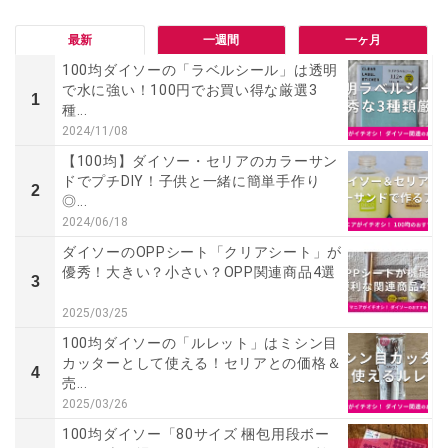
最新
一週間
一ヶ月
100均ダイソーの「ラベルシール」は透明
で水に強い！100円でお買い得な厳選3
1
種...
2024/11/08
【100均】ダイソー・セリアのカラーサン
ドでプチDIY！子供と一緒に簡単手作り
2
◎...
2024/06/18
ダイソーのOPPシート「クリアシート」が
優秀！大きい？小さい？OPP関連商品4選
3
2025/03/25
100均ダイソーの「ルレット」はミシン目
カッターとして使える！セリアとの価格＆
4
売...
2025/03/26
100均ダイソー「80サイズ 梱包用段ボー