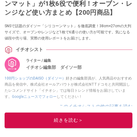
ンマット」​​が1枚6役で便利！オーブン・レ
ンジなど使い方まとめ【200円商品】
SNSで話題のダイソー「シリコーンマット」を徹底調査！38cm×27cmの大判
サイズで、オーブンやレンジなど1枚で6通りの使い方が可能です。気になる
値段や売り場、実際の使用レポートをお届けします。
イチオシスト
ライター / 編集
イチオシ編集部 ダイソー部
100円ショップのDAISO（ダイソー）
好きの編集部員が、人気商品やおすすめ
商品を発信中。株式会社オールアバウトが株式会社NTTドコモと共同開設し
たレコメンドサイト「イチオシ」では毎日トレンド情報をお届けしていま
す。
Googleニュースでフォロー
してください！
このイチオシストの他の記事を読む
続きを読む＞