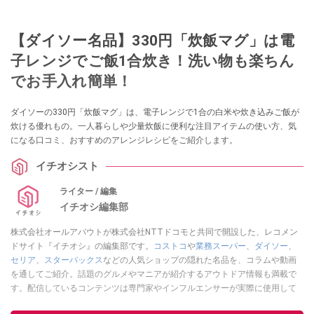
【ダイソー名品】330円「炊飯マグ」は電
子レンジでご飯1合炊き！洗い物も楽ちん
でお手入れ簡単！
ダイソーの330円「炊飯マグ」は、電子レンジで1合の白米や炊き込みご飯が
炊ける優れもの。一人暮らしや少量炊飯に便利な注目アイテムの使い方、気
になる口コミ、おすすめのアレンジレシピをご紹介します。
イチオシスト
ライター / 編集
イチオシ編集部
株式会社オールアバウトが株式会社NTTドコモと共同で開設した、レコメン
ドサイト『イチオシ』の編集部です。
コストコ
や
業務スーパー
、
ダイソー
、
セリア
、
スターバックス
などの人気ショップの隠れた名品を、コラムや動画
を通してご紹介。話題のグルメやマニアが紹介するアウトドア情報も満載で
す。配信しているコンテンツは専門家やインフルエンサーが実際に使用して
レビューしています。毎日トレンド情報をお届けしているので、ぜひ
Google