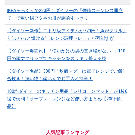
IKEAそっくりで220円！ダイソーの「伸縮ステンレス皿立
て」で重い鍋フタやお皿が劇的すっきり
【ダイソー新作】ニトリ級アイテムが770円！魚がグリルよ
り“ふわっと焼ける”「レンジ調理トレー」が万能すぎ
【ダイソー爆売れ】「使いかけの袋の置き場がない…」110
円の頑丈クリップでキッチンをスッキリ整える技
【ダイソー名品】330円「炊飯マグ」は電子レンジでご飯1
合炊き！洗い物も楽ちんでお手入れ簡単！
100均ダイソーのキッチン用品「シリコーンマット」​​が1枚6
役で便利！オーブン・レンジなど使い方まとめ【200円商
品】