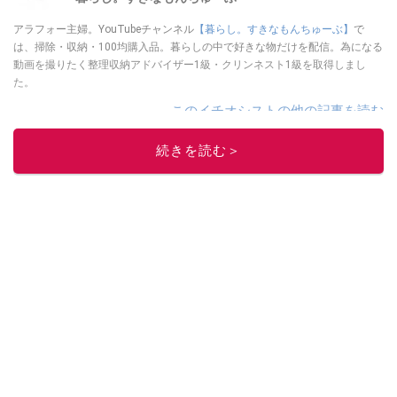
アラフォー主婦。YouTubeチャンネル
【暮らし。すきなもんちゅーぶ】
で
は、掃除・収納・100均購入品。暮らしの中で好きな物だけを配信。為になる
動画を撮りたく整理収納アドバイザー1級・クリンネスト1級を取得しまし
た。
このイチオシストの他の記事を読む
続きを読む＞