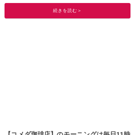
このイチオシストの他の記事を読む
続きを読む＞
【コメダ珈琲店】のモーニングは毎日11時