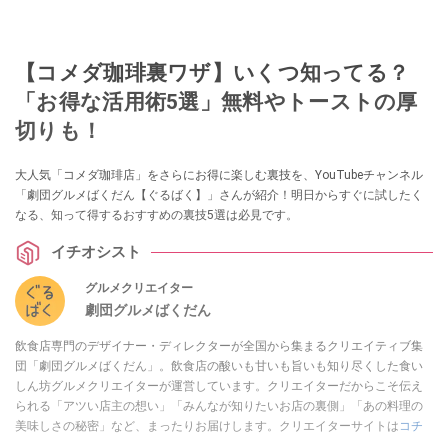
【コメダ珈琲裏ワザ】いくつ知ってる？
「お得な活用術5選」無料やトーストの厚
切りも！
大人気「コメダ珈琲店」をさらにお得に楽しむ裏技を、YouTubeチャンネル
「劇団グルメばくだん【ぐるばく】」さんが紹介！明日からすぐに試したく
なる、知って得するおすすめの裏技5選は必見です。
イチオシスト
グルメクリエイター
劇団グルメばくだん
飲食店専門のデザイナー・ディレクターが全国から集まるクリエイティブ集
団「劇団グルメばくだん」。飲食店の酸いも甘いも旨いも知り尽くした食い
しん坊グルメクリエイターが運営しています。クリエイターだからこそ伝え
られる「アツい店主の想い」「みんなが知りたいお店の裏側」「あの料理の
美味しさの秘密」など、まったりお届けします。クリエイターサイトは
コチ
ラ！