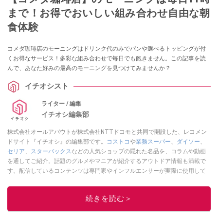
まで！お得でおいしい組み合わせ自由な朝
食体験
コメダ珈琲店のモーニングはドリンク代のみでパンや選べるトッピングが付
くお得なサービス！多彩な組み合わせで毎日でも飽きません。この記事を読
んで、あなた好みの最高のモーニングを見つけてみませんか？
イチオシスト
ライター / 編集
イチオシ編集部
株式会社オールアバウトが株式会社NTTドコモと共同で開設した、レコメン
ドサイト『イチオシ』の編集部です。
コストコ
や
業務スーパー
、
ダイソー
、
セリア
、
スターバックス
などの人気ショップの隠れた名品を、コラムや動画
を通してご紹介。話題のグルメやマニアが紹介するアウトドア情報も満載で
す。配信しているコンテンツは専門家やインフルエンサーが実際に使用して
レビューしています。毎日トレンド情報をお届けしているので、ぜひ
Google
ニュースでフォロー
してください！
続きを読む＞
このイチオシストの他の記事を読む