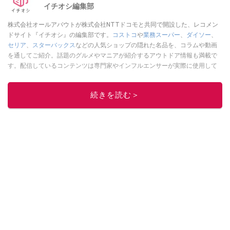
イチオシ編集部
株式会社オールアバウトが株式会社NTTドコモと共同で開設した、レコメン
ドサイト『イチオシ』の編集部です。
コストコ
や
業務スーパー
、
ダイソー
、
セリア
、
スターバックス
などの人気ショップの隠れた名品を、コラムや動画
を通してご紹介。話題のグルメやマニアが紹介するアウトドア情報も満載で
す。配信しているコンテンツは専門家やインフルエンサーが実際に使用して
レビューしています。毎日トレンド情報をお届けしているので、ぜひ
Google
ニュースでフォロー
してください！
続きを読む＞
このイチオシストの他の記事を読む