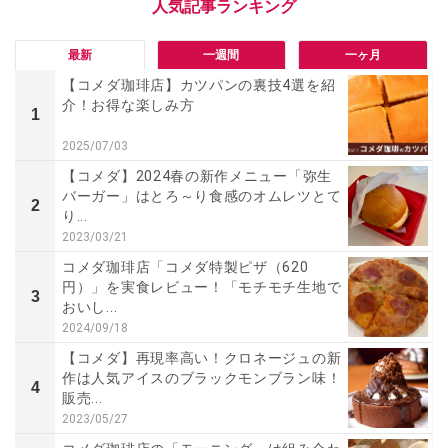
最新
一週間
一ヶ月
【コメダ珈琲店】カツパンの裏技4選を紹
介！お得な楽しみ方
1
2025/07/03
【コメダ】2024春の新作メニュー「弥生
バーガー」はとろ～り食感のオムレツとて
2
り...
2023/03/21
コメダ珈琲店「コメダ特製ピザ（620
円）」を実食レビュー！「モチモチ生地で
3
おいし...
2024/09/18
【コメダ】再現率高い！クロネージュの新
作は人気アイスのブラックモンブラン味！
4
販売...
2023/05/27