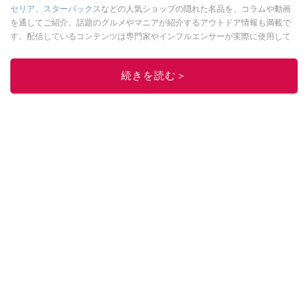
セリア
、
スターバックス
などの人気ショップの隠れた名品を、コラムや動画
を通してご紹介。話題のグルメやマニアが紹介するアウトドア情報も満載で
す。配信しているコンテンツは専門家やインフルエンサーが実際に使用して
レビューしています。毎日トレンド情報をお届けしているので、ぜひ
Google
ニュースでフォロー
してください！
続きを読む＞
このイチオシストの他の記事を読む