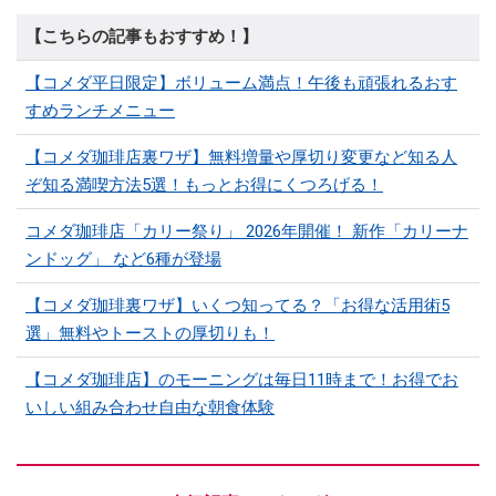
【こちらの記事もおすすめ！】
【コメダ平日限定】ボリューム満点！午後も頑張れるおす
すめランチメニュー
【コメダ珈琲店裏ワザ】無料増量や厚切り変更など知る人
ぞ知る満喫方法5選！もっとお得にくつろげる！
コメダ珈琲店「カリー祭り」 2026年開催！ 新作「カリーナ
ンドッグ」 など6種が登場
【コメダ珈琲裏ワザ】いくつ知ってる？「お得な活用術5
選」無料やトーストの厚切りも！
【コメダ珈琲店】のモーニングは毎日11時まで！お得でお
いしい組み合わせ自由な朝食体験