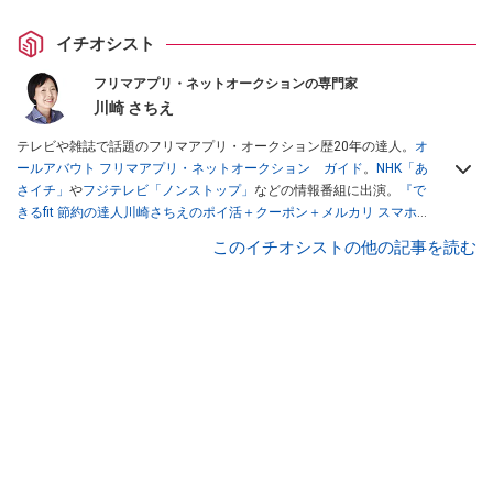
イチオシスト
フリマアプリ・ネットオークションの専門家
川崎 さちえ
テレビや雑誌で話題のフリマアプリ・オークション歴20年の達人。
オ
ールアバウト フリマアプリ・ネットオークション ガイド
。
NHK「あ
さイチ」
や
フジテレビ「ノンストップ」
などの情報番組に出演。
『で
きるfit 節約の達人川崎さちえのポイ活＋クーポン＋メルカリ スマホで
おトク術』（インプレス刊）
、
『「ゆる副業」のはじめかた メルカリ
このイチオシストの他の記事を読む
スマホ1つでスキマ時間に効率的に稼ぐ！』（翔泳社刊）
ほか著書多
数。ブログは
「川崎さちえのごちゃまぜ日記」
。
■経歴：2003年、夫が子育てをするために、突然会社を辞める。翌月
からの給料が０円になり、家にいながら、しかも空いた時間でできる
オークションに目をつける。しかし、取引の仕方がわからずに、まず
は落札者として参加。その後、出品者側にまわり、家の中の物を出品
しまくる。出品する物がほぼなくなってからは、仕入れを経験。ネッ
トオークションを生活の一部に取り入れるべく、「ネットオークショ
ンやフリマアプリは生活のインフラになる」という考えを持つ。また
消費税増税の社会においては、ネットオークションやフリマアプリが
家計の救世主になりえると考え、業者とは違う視点でユーザーとして