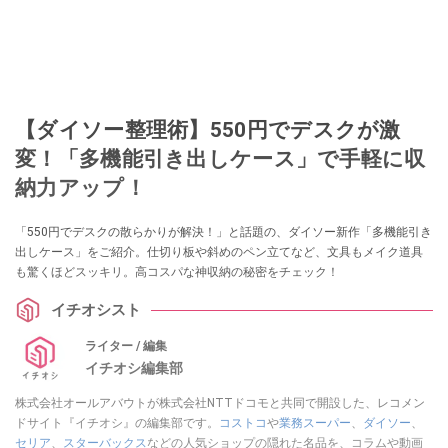
【ダイソー整理術】550円でデスクが激
変！「多機能引き出しケース」で手軽に収
納力アップ！
「550円でデスクの散らかりが解決！」と話題の、ダイソー新作「多機能引き
出しケース」をご紹介。仕切り板や斜めのペン立てなど、文具もメイク道具
も驚くほどスッキリ。高コスパな神収納の秘密をチェック！
イチオシスト
ライター / 編集
イチオシ編集部
株式会社オールアバウトが株式会社NTTドコモと共同で開設した、レコメン
ドサイト『イチオシ』の編集部です。
コストコ
や
業務スーパー
、
ダイソー
、
セリア
、
スターバックス
などの人気ショップの隠れた名品を、コラムや動画