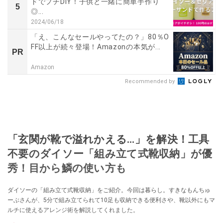
ドでプチDIY！子供と一緒に簡単手作り
5
◎...
2024/06/18
「え、こんなセールやってたの？」80％O
FF以上が続々登場！Amazonの本気が...
PR
Amazon
Recommended by
「玄関が靴で溢れかえる…」を解決！工具
不要のダイソー「組み立て式靴収納」が優
秀！目から鱗の使い方も
ダイソーの「組み立て式靴収納」をご紹介。今回は暮らし。すきなもんちゅ
ーぶさんが、5分で組み立てられて10足も収納できる便利さや、靴以外にもマ
ルチに使えるアレンジ術を解説してくれました。