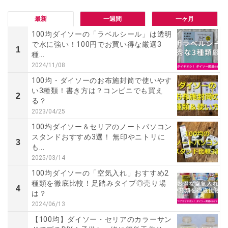
最新
一週間
一ヶ月
100均ダイソーの「ラベルシール」は透明
で水に強い！100円でお買い得な厳選3
1
種...
2024/11/08
100均・ダイソーのお布施封筒で使いやす
い3種類！書き方は？コンビニでも買え
2
る？
2023/04/25
100均ダイソー＆セリアのノートパソコン
スタンドおすすめ3選！ 無印やニトリに
3
も...
2025/03/14
100均ダイソーの「空気入れ」おすすめ2
種類を徹底比較！足踏みタイプ◎売り場
4
は？
2024/06/13
【100均】ダイソー・セリアのカラーサン