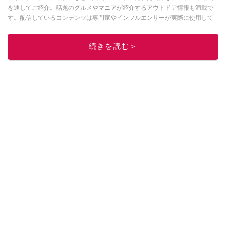
を通してご紹介。話題のグルメやマニアが紹介するアウトドア情報も満載で
す。配信しているコンテンツは専門家やインフルエンサーが実際に使用して
レビューしています。毎日トレンド情報をお届けしているので、ぜひ
Google
ニュースでフォロー
してください！
続きを読む＞
このイチオシストの他の記事を読む