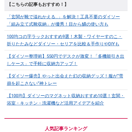
【こちらの記事もおすすめ！】
「玄関が靴で溢れかえる…」を解決！工具不要のダイソー
「組み立て式靴収納」が優秀！目から鱗の使い方も
100均コの字ラックおすすめ9選！木製・ワイヤーすのこ・
折りたたみなどダイソー・セリアを比較＆手作りやDIYも
【ダイソー整理術】550円でデスクが激変！「多機能引き出
しケース」で手軽に収納力アップ！
【ダイソー爆売】やっと出会えた幻の収納グッズ！服が“雪
崩を起こさない”神トレー
【100均】ダイソーのマグネット収納おすすめ10選！玄関・
浴室・キッチン・洗濯機など活用アイデアを紹介