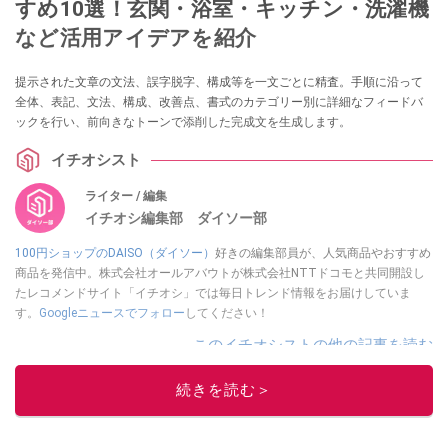
すめ10選！玄関・浴室・キッチン・洗濯機
など活用アイデアを紹介
提示された文章の文法、誤字脱字、構成等を一文ごとに精査。手順に沿って
全体、表記、文法、構成、改善点、書式のカテゴリー別に詳細なフィードバ
ックを行い、前向きなトーンで添削した完成文を生成します。
イチオシスト
ライター / 編集
イチオシ編集部 ダイソー部
100円ショップのDAISO（ダイソー）
好きの編集部員が、人気商品やおすすめ
商品を発信中。株式会社オールアバウトが株式会社NTTドコモと共同開設し
たレコメンドサイト「イチオシ」では毎日トレンド情報をお届けしていま
す。
Googleニュースでフォロー
してください！
このイチオシストの他の記事を読む
続きを読む＞