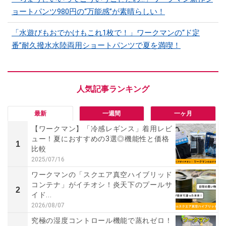
ョートパンツ980円の“万能感”が素晴らしい！
「水遊びもおでかけもこれ1枚で！」ワークマンの“ド定
番”耐久撥水水陸両用ショートパンツで夏を満喫！
最新
一週間
一ヶ月
【ワークマン】「冷感レギンス」着用レビ
ュー！夏におすすめの3選◎機能性と価格
1
比較
2025/07/16
ワークマンの「スクエア真空ハイブリッド
コンテナ」がイチオシ！炎天下のプールサ
2
イド...
2026/08/07
究極の湿度コントロール機能で蒸れゼロ！