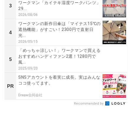
ワークマン「カイテキ湿度ワークパンツ」
3
29...
2026/08/06
ワークマンの新作日傘は「マイナス15℃の
遮熱機能」がすごい！2300円で直射日
4
光...
2026/05/15
「めっちゃ涼しい！」ワークマンで買える
おすすめハンディファン2選！1280円で
5
風...
2025/09/20
SNSアカウントを着実に成長。実はみんな
ココ使ってます。
PR
Dreaw合同会社
Recommended by