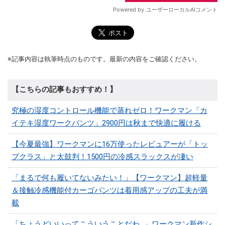
※記事内容は執筆時点のものです。最新の内容をご確認ください。
【こちらの記事もおすすめ！】
究極の湿度コントロール機能で蒸れゼロ！ワークマン「カ
イテキ湿度ワークパンツ」2900円は秋まで快適に履ける
【今夏最強】ワークマンに16万使ったレビュアーが「トッ
プクラス」と太鼓判！1500円の冷感スラックスが凄い
「まるで何も履いてないみたい！」【ワークマン】超軽量
＆接触冷感機能付カーゴパンツは着用感アップの工夫が満
載
「ちょうどいいってこういうことだわ...」ワークマン新作シ