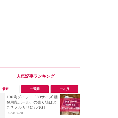
最新
一週間
一ヶ月
100均ダイソー「80サイズ 梱
「勝手にデ
包用段ボール」の売り場はど
る!?」Win
1
1
こ？メルカリにも便利
オフにして最
身を守る技
2023/07/20
2026/08/05