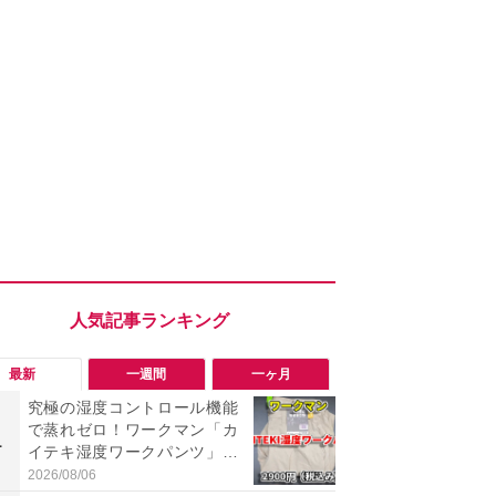
最新
一週間
一ヶ月
究極の湿度コントロール機能
【今夏最強】
で蒸れゼロ！ワークマン「カ
万使ったレ
1
1
イテキ湿度ワークパンツ」29
プクラス」と
00円は秋まで快適に履ける
の冷感スラ
2026/08/06
2026/08/01