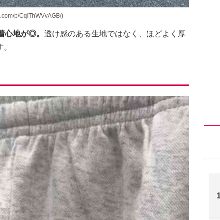
.com/p/CqIThWVvAGB/)
着心地が◎。
透け感のある生地ではなく、ほどよく厚
す。