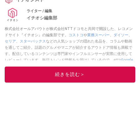
ライター / 編集
イチオシ編集部
株式会社オールアバウトが株式会社NTTドコモと共同で開設した、レコメン
ドサイト『イチオシ』の編集部です。
コストコ
や
業務スーパー
、
ダイソー
、
セリア
、
スターバックス
などの人気ショップの隠れた名品を、コラムや動画
を通してご紹介。話題のグルメやマニアが紹介するアウトドア情報も満載で
す。配信しているコンテンツは専門家やインフルエンサーが実際に使用して
レビューしています。毎日トレンド情報をお届けしているので、ぜひ
Google
ニュースでフォロー
してください！
続きを読む＞
このイチオシストの他の記事を読む