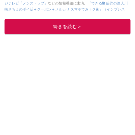
ジテレビ「ノンストップ」
などの情報番組に出演。
『できるfit 節約の達人川
崎さちえのポイ活＋クーポン＋メルカリ スマホでおトク術』（インプレス
刊）
、
『「ゆる副業」のはじめかた メルカリ スマホ1つでスキマ時間に効率
的に稼ぐ！』（翔泳社刊）
ほか著書多数。ブログは
「川崎さちえのごちゃま
続きを読む＞
ぜ日記」
。
■経歴：2003年、夫が子育てをするために、突然会社を辞める。翌月からの
給料が０円になり、家にいながら、しかも空いた時間でできるオークション
に目をつける。しかし、取引の仕方がわからずに、まずは落札者として参
加。その後、出品者側にまわり、家の中の物を出品しまくる。出品する物が
ほぼなくなってからは、仕入れを経験。ネットオークションを生活の一部に
取り入れるべく、「ネットオークションやフリマアプリは生活のインフラに
なる」という考えを持つ。また消費税増税の社会においては、ネットオーク
ションやフリマアプリが家計の救世主になりえると考え、業者とは違う視点
でユーザーとして参加中。
このイチオシストの他の記事を読む