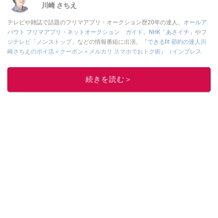
川崎 さちえ
テレビや雑誌で話題のフリマアプリ・オークション歴20年の達人。
オールア
バウト フリマアプリ・ネットオークション ガイド
。
NHK「あさイチ」
や
フ
ジテレビ「ノンストップ」
などの情報番組に出演。
『できるfit 節約の達人川
崎さちえのポイ活＋クーポン＋メルカリ スマホでおトク術』（インプレス
刊）
、
『「ゆる副業」のはじめかた メルカリ スマホ1つでスキマ時間に効率
的に稼ぐ！』（翔泳社刊）
ほか著書多数。ブログは
「川崎さちえのごちゃま
続きを読む＞
ぜ日記」
。
■経歴：2003年、夫が子育てをするために、突然会社を辞める。翌月からの
給料が０円になり、家にいながら、しかも空いた時間でできるオークション
に目をつける。しかし、取引の仕方がわからずに、まずは落札者として参
加。その後、出品者側にまわり、家の中の物を出品しまくる。出品する物が
ほぼなくなってからは、仕入れを経験。ネットオークションを生活の一部に
取り入れるべく、「ネットオークションやフリマアプリは生活のインフラに
なる」という考えを持つ。また消費税増税の社会においては、ネットオーク
ションやフリマアプリが家計の救世主になりえると考え、業者とは違う視点
でユーザーとして参加中。
このイチオシストの他の記事を読む