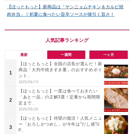
【ほっともっと】新商品は「ヤンニョムチキン＆カルビ焼
肉弁当」！初夏に食べたい旨辛ソースが後引く旨さ！
最新
一週間
一ヶ月
【ほっともっと】全国の店長が選んだ！新
商品「大判牛焼きすき重」のおすすめポイ
1
ント...
2025/06/19
【ほっともっと】一度は食べておきたい
「あと一品」の正解3選！定番から期間限
2
定まで...
2026/05/26
【ほっともっと】待望の復活！人気メニュ
ー「おろしかつめし」が今年は“だし感”U
3
P...