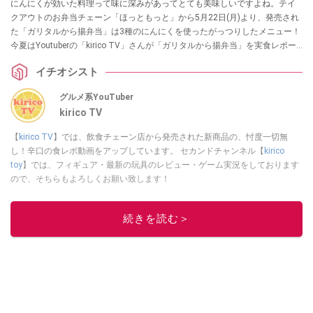
にんにくが効いた料理って味に深みがあってとても美味しいですよね。テイ
クアウトのお弁当チェーン「ほっともっと」から5月22日(月)より、発売され
た「ガリタルから揚弁当」は3種のにんにくを使ったがっつりしたメニュー！
今夏はYoutuberの「kirico TV」さんが「ガリタルから揚弁当」を実食レポー
トしてくれました。ごはんがどんどん進む味で、おすすめとのこと。ぜひ一
イチオシスト
度味わってみてくださいね。
グルメ系YouTuber
kirico TV
【
kirico TV
】では、飲食チェーン店から発売された新商品の、忖度一切無
し！辛口の食レポ動画をアップしています。 セカンドチャンネル【
kirico
toy
】では、フィギュア・最新の玩具のレビュー・ゲーム実況をしております
ので、そちらもよろしくお願い致します！
このイチオシストの他の記事を読む
続きを読む＞