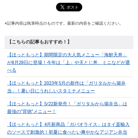
※記事内容は執筆時点のものです。最新の内容をご確認ください。
【こちらの記事もおすすめ！】
【ほっともっと】期間限定の大人気メニュー「海鮮天丼」
が8月28日に登場！今年は「上」や天とじ丼、ミニなどが選
べる
【ほっともっと】2023年5月の新作は「ガリタルから揚弁
当」！暑い日にうれしいスタミナメニュー
【ほっともっと】5/22新発売！「ガリタルから揚弁当」は
最強の“背徳”メニュー！
【ほっともっと】4月新商品「ガパオライス」はタイ直輸入
のソースで刺激的！初夏に食べたい爽やかなアジアン弁当