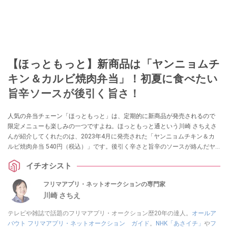
【ほっともっと】新商品は「ヤンニョムチ
キン＆カルビ焼肉弁当」！初夏に食べたい
旨辛ソースが後引く旨さ！
人気の弁当チェーン「ほっともっと」は、定期的に新商品が発売されるので
限定メニューも楽しみの一つですよね。ほっともっと通という川崎 さちえさ
んが紹介してくれたのは、2023年4月に発売された「ヤンニョムチキン＆カ
ルビ焼肉弁当 540円（税込）」です。後引く辛さと旨辛のソースが絡んだヤ
ンニョムチキンは、ごはんが進む味なのだとか！
イチオシスト
フリマアプリ・ネットオークションの専門家
川崎 さちえ
テレビや雑誌で話題のフリマアプリ・オークション歴20年の達人。
オールア
バウト フリマアプリ・ネットオークション ガイド
。
NHK「あさイチ」
や
フ