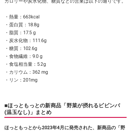
カロリーや炭水化物、糖質などの営巣は以下の通りです。
・熱量：663kcal
・蛋⽩質：18.8g
・脂質：17.5 g
・炭⽔化物：111.6g
・糖質：102.6g
・食物繊維：9.0 g
・⾷塩相当量：5.2g
・カリウム：362 mg
・リン：201mg
■ほっともっとの新商品「野菜が摂れるビビンバ
(温玉なし)」まとめ
ほっともっとから2023年4月に発売された、新商品の「野