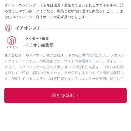
ダイソーのシャンプーボトルは優秀！最後まで使い切れるエコボトルや、詰
め替えしやすい広口タイプなど、機能と収納性に優れた商品をレビュー。あ
なたのバスルームに合うボトルが必ず見つかります！
イチオシスト
ライター / 編集
イチオシ編集部
株式会社オールアバウトが株式会社NTTドコモと共同で開設した、レコメン
ドサイト『イチオシ』の編集部です。
コストコ
や
業務スーパー
、
ダイソー
、
セリア
、
スターバックス
などの人気ショップの隠れた名品を、コラムや動画
を通してご紹介。話題のグルメやマニアが紹介するアウトドア情報も満載で
す。配信しているコンテンツは専門家やインフルエンサーが実際に使用して
レビューしています。毎日トレンド情報をお届けしているので、ぜひ
Google
ニュースでフォロー
してください！
続きを読む＞
このイチオシストの他の記事を読む