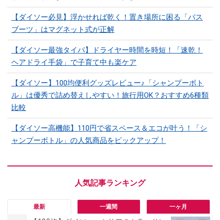
【ダイソー必見】浮かせれば乾く！置き場所に困る「バス
ブーツ」はマグネット式が正解
【ダイソー最強タイパ】ドライヤー時間を時短！「速乾！
ヘアドライ手袋」で子育て中も楽ケア
【ダイソー】100均便利グッズレビュー♪「シャンプーボト
ル」は優秀で詰め替えしやすい！旅行用OK？おすすめ6種類
比較
【ダイソー高機能】110円で省スペース＆エコが叶う！「シ
ャンプーボトル」の人気商品をピックアップ！
最新
一週間
一ヶ月