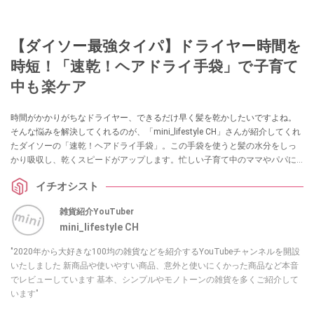
【ダイソー最強タイパ】ドライヤー時間を
時短！「速乾！ヘアドライ手袋」で子育て
中も楽ケア
時間がかかりがちなドライヤー、できるだけ早く髪を乾かしたいですよね。
そんな悩みを解決してくれるのが、「mini_lifestyle CH」さんが紹介してくれ
たダイソーの「速乾！ヘアドライ手袋」。この手袋を使うと髪の水分をしっ
かり吸収し、乾くスピードがアップします。忙しい子育て中のママやパパに
もぴったりで、髪を早く乾かすことでダメージを抑え、健康的な髪を維持す
イチオシスト
る効果も期待できるそうです。
雑貨紹介YouTuber
mini_lifestyle CH
"2020年から大好きな100均の雑貨などを紹介するYouTubeチャンネルを開設
いたしました 新商品や使いやすい商品、意外と使いにくかった商品など本音
でレビューしています 基本、シンプルやモノトーンの雑貨を多くご紹介して
います"