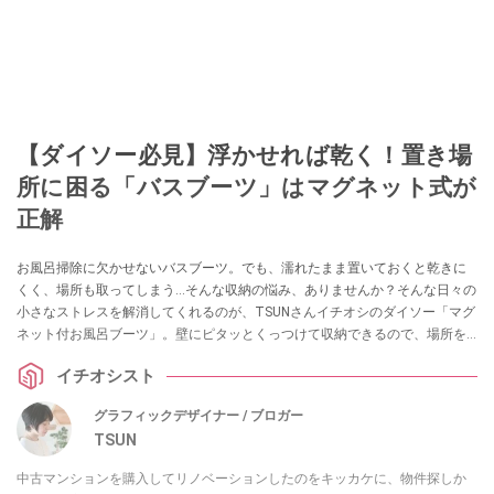
【ダイソー必見】浮かせれば乾く！置き場
所に困る「バスブーツ」はマグネット式が
正解
お風呂掃除に欠かせないバスブーツ。でも、濡れたまま置いておくと乾きに
くく、場所も取ってしまう…そんな収納の悩み、ありませんか？そんな日々の
小さなストレスを解消してくれるのが、TSUNさんイチオシのダイソー「マグ
ネット付お風呂ブーツ」。壁にピタッとくっつけて収納できるので、場所を
取らず通気性もバッチリ。しかもちょっとした仕掛けで乾きやすさも抜群な
イチオシスト
のだとか。お風呂場がスッキリするだけで、日々の掃除もぐっとラクになり
ますよ。
グラフィックデザイナー / ブロガー
TSUN
中古マンションを購入してリノベーションしたのをキッカケに、物件探しか