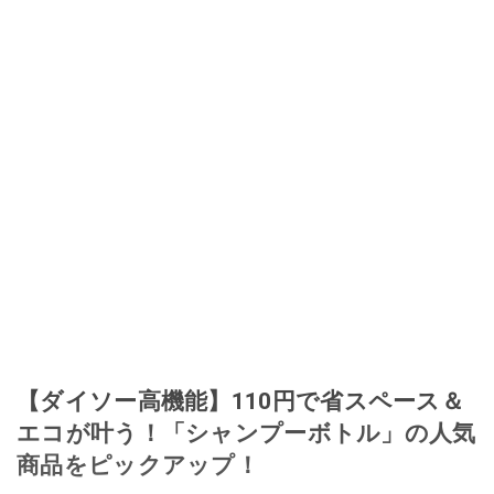
に目をつける。しかし、取引の仕方がわからずに、まずは落札者として参
加。その後、出品者側にまわり、家の中の物を出品しまくる。出品する物が
ほぼなくなってからは、仕入れを経験。ネットオークションを生活の一部に
取り入れるべく、「ネットオークションやフリマアプリは生活のインフラに
なる」という考えを持つ。また消費税増税の社会においては、ネットオーク
ションやフリマアプリが家計の救世主になりえると考え、業者とは違う視点
でユーザーとして参加中。
このイチオシストの他の記事を読む
【ダイソー高機能】110円で省スペース＆
エコが叶う！「シャンプーボトル」の人気
商品をピックアップ！