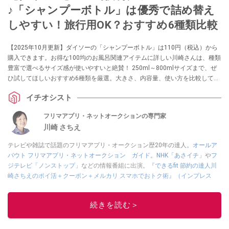
♪「シャンプーボトル」は優秀で詰め替え
しやすい！旅行用OK？おすすめ6種類比較
【2025年10月更新】ダイソーの「シャンプーボトル」は110円（税込）から
購入できます。お得な100均のお風呂関連アイテムに詳しい川崎さんは、種類
豊富で選べるサイズ感が使いやすいと絶賛！ 250ml～800mlサイズまで、ぜ
ひ試してほしいおすすめ6種類を厳選。大きさ、内容量、使い方を比較して紹
介します。
イチオシスト
フリマアプリ・ネットオークションの専門家
川崎 さちえ
テレビや雑誌で話題のフリマアプリ・オークション歴20年の達人。
オールア
バウト フリマアプリ・ネットオークション ガイド
。
NHK「あさイチ」
や
フ
ジテレビ「ノンストップ」
などの情報番組に出演。
『できるfit 節約の達人川
崎さちえのポイ活＋クーポン＋メルカリ スマホでおトク術』（インプレス
刊）
、
『「ゆる副業」のはじめかた メルカリ スマホ1つでスキマ時間に効率
的に稼ぐ！』（翔泳社刊）
ほか著書多数。ブログは
「川崎さちえのごちゃま
続きを読む＞
ぜ日記」
。
■経歴：2003年、夫が子育てをするために、突然会社を辞める。翌月からの
給料が０円になり、家にいながら、しかも空いた時間でできるオークション