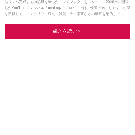
らリノベ完成までの記録を綴った「ウチブログ」をスタート。2020年に開設
したYouTubeチャンネル「uchilog/ウチログ」では、快適で過ごしやすいお家
を目指して、インテリア・収納・雑貨・ラク家事などの動画を配信してい
る。本業はグラフィックデザイナーのフリーランス主婦。家族は夫婦＋猫1
匹。・第9回ESSEインテリアグランプリ審査員賞受賞・リノベりす2016年リ
続きを読む＞
ノベ人気事例1位
このイチオシストの他の記事を読む