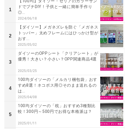
【100均】ダイソー・セリアのカラーサン
ドでプチDIY！子供と一緒に簡単手作り
1
◎...
2024/06/18
【ダイソー】メガネズレを防ぐ「メガネス
トッパー」太めフレームにはひっかけ型が
2
おす...
2025/05/02
ダイソーのOPPシート「クリアシート」が
優秀！大きい？小さい？OPP関連商品4選
3
2025/03/25
100均ダイソーの「メルカリ梱包袋」おす
すめ8選！ネコポス用◎そのまま送れるの
4
は...
2025/04/08
100均ダイソーの「枕」おすすめ3種類比
較！300円～500円でお得な本格派は？
5
2025/01/11