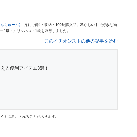
もんちゅーぶ】
では、掃除・収納・100均購入品。暮らしの中で好きな物
ー1級・クリンネスト1級を取得しました。
このイチオシストの他の記事を読む
える便利アイテム3選！
イトに還元されることがあります。