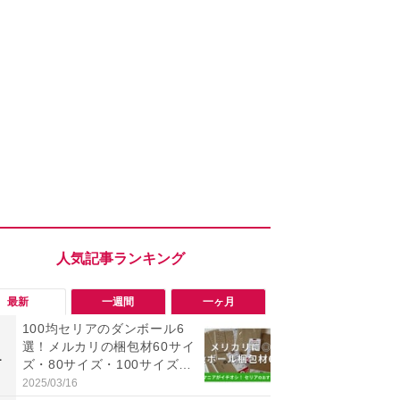
最新
一週間
一ヶ月
100均セリアのダンボール6
「ヤバい！
選！メルカリの梱包材60サイ
った…」と
1
1
ズ・80サイズ・100サイズに
【7月30日G
も対応、収納にも便利
更】内容を
2025/03/16
2026/07/31