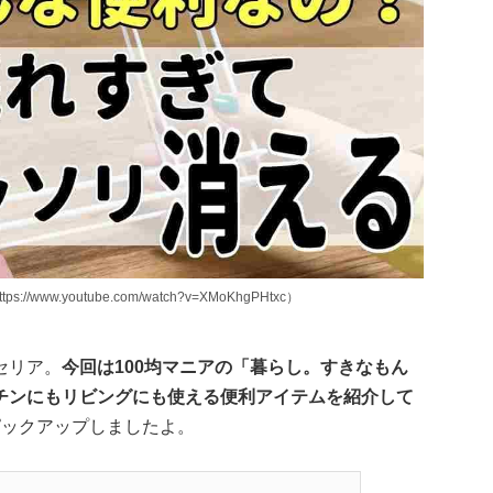
w.youtube.com/watch?v=XMoKhgPHtxc）
セリア。
今回は100均マニアの「暮らし。すきなもん
チンにもリビングにも使える便利アイテムを紹介して
ピックアップしましたよ。